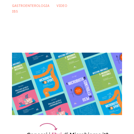
GASTROENTEROLOGIA
VIDEO
IBS
Sindrome dell’intestino irritabile:
diagnosi accurata e trattamento
personalizzato, oltre i luoghi comuni
21 Luglio 2026