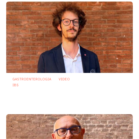
GASTROENTEROLOGIA
VIDEO
IBS
Dispepsia funzionale: il ruolo dell’olio di
menta piperita tra efficacia e sicurezza
23 Luglio 2026