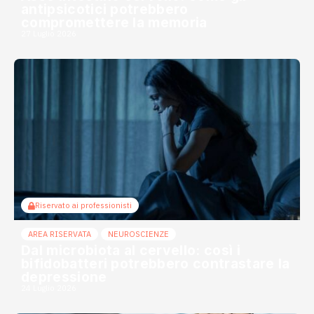
antipsicotici potrebbero
compromettere la memoria
27 Luglio 2026
Riservato ai professionisti
AREA RISERVATA
NEUROSCIENZE
Dal microbiota al cervello: così i
bifidobatteri potrebbero contrastare la
depressione
24 Luglio 2026