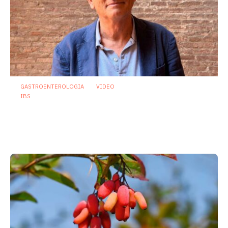
GASTROENTEROLOGIA
VIDEO
IBS
Asse intestino-cervello e sindrome
dell’intestino irritabile: oltre l’idea che
sia “tutto nella testa”
23 Luglio 2026