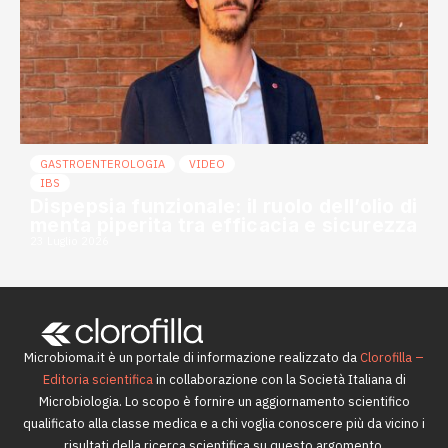
GASTROENTEROLOGIA
VIDEO
IBS
Dispepsia funzionale: il ruolo dell’olio di
menta piperita tra efficacia e sicurezza
23 Luglio 2026
Microbioma.it è un portale di informazione realizzato da
Clorofilla –
Editoria scientifica
in collaborazione con la Società Italiana di
Microbiologia. Lo scopo è fornire un aggiornamento scientifico
qualificato alla classe medica e a chi voglia conoscere più da vicino i
risultati della ricerca scientifica su questo argomento.