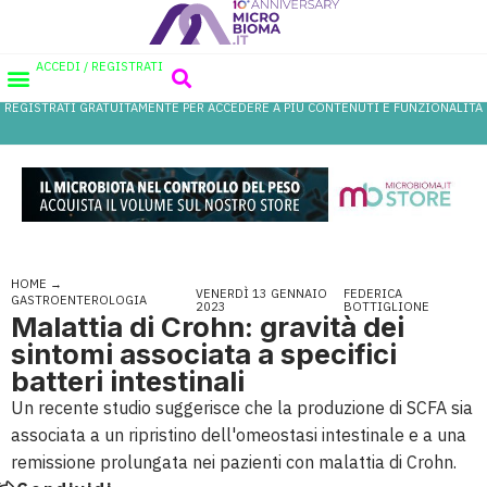
ACCEDI / REGISTRATI
REGISTRATI GRATUITAMENTE PER ACCEDERE A PIÙ CONTENUTI E FUNZIONALITÀ
AREA PROFESSIONISTI
DATABASE PROBIOTICI
CANALE FARMACIA
REFERENZE IN FARMACIA
HOME
→
VENERDÌ 13 GENNAIO
FEDERICA
GASTROENTEROLOGIA
2023
BOTTIGLIONE
Malattia di Crohn: gravità dei
sintomi associata a specifici
batteri intestinali
Un recente studio suggerisce che la produzione di SCFA sia
associata a un ripristino dell'omeostasi intestinale e a una
remissione prolungata nei pazienti con malattia di Crohn.