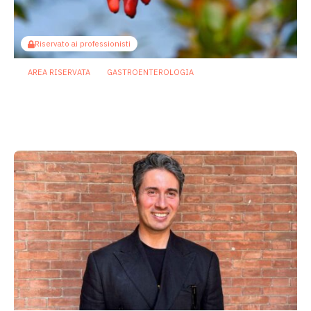
Riservato ai professionisti
AREA RISERVATA
GASTROENTEROLOGIA
Berberina e IBD: dal microbiota alla
barriera intestinale, un potenziale
alleato contro l’infiammazione
23 Luglio 2026