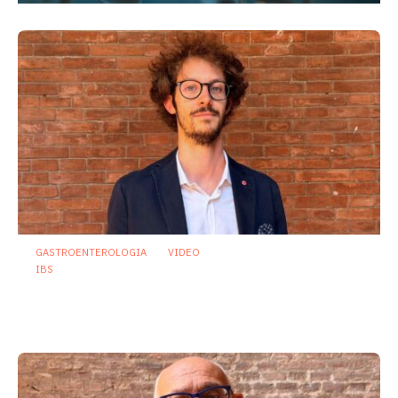
GASTROENTEROLOGIA
VIDEO
IBS
Dispepsia funzionale: il ruolo dell’olio di
menta piperita tra efficacia e sicurezza
23 Luglio 2026