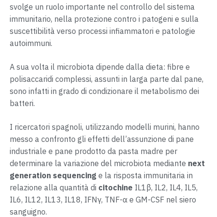
svolge un ruolo importante nel controllo del sistema
immunitario, nella protezione contro i patogeni e sulla
suscettibilità verso processi infiammatori e patologie
autoimmuni.
A sua volta il microbiota dipende dalla dieta: fibre e
polisaccaridi complessi, assunti in larga parte dal pane,
sono infatti in grado di condizionare il metabolismo dei
batteri.
I ricercatori spagnoli, utilizzando modelli murini, hanno
messo a confronto gli effetti dell’assunzione di pane
industriale e pane prodotto da pasta madre per
determinare la variazione del microbiota mediante
next
generation sequencing
e la risposta immunitaria in
relazione alla quantità di
citochine
IL1β, IL2, IL4, IL5,
IL6, IL12, IL13, IL18, IFNγ, TNF-α e GM-CSF nel siero
sanguigno.