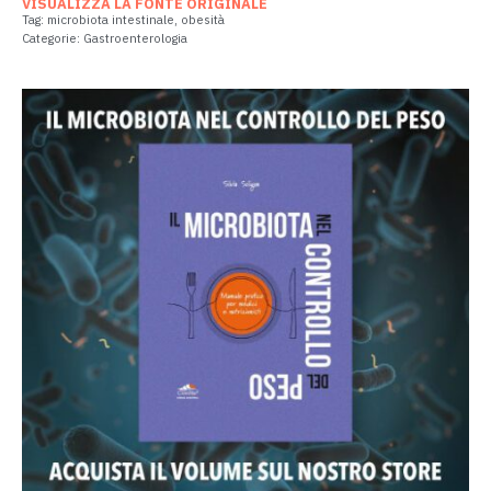
VISUALIZZA LA FONTE ORIGINALE
Tag:
microbiota intestinale
,
obesità
Categorie:
Gastroenterologia