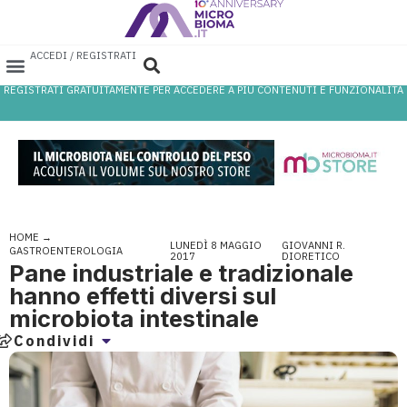
ACCEDI / REGISTRATI
REGISTRATI GRATUITAMENTE PER ACCEDERE A PIÙ CONTENUTI E FUNZIONALITÀ
AREA PROFESSIONISTI
DATABASE PROBIOTICI
CANALE FARMACIA
REFERENZE IN FARMACIA
HOME
→
LUNEDÌ 8 MAGGIO
GIOVANNI R.
GASTROENTEROLOGIA
2017
DIORETICO
Pane industriale e tradizionale
hanno effetti diversi sul
microbiota intestinale
Condividi