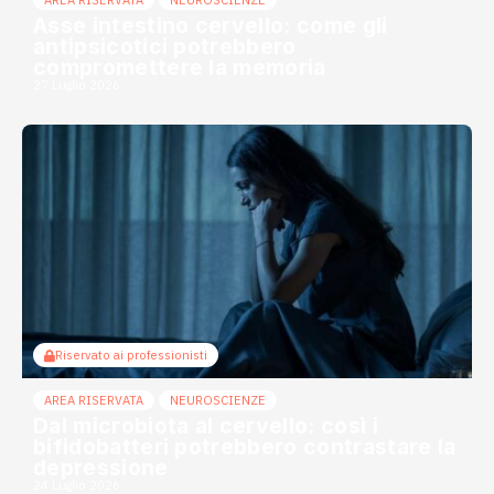
AREA RISERVATA
NEUROSCIENZE
Asse intestino cervello: come gli
antipsicotici potrebbero
compromettere la memoria
27 Luglio 2026
Riservato ai professionisti
AREA RISERVATA
NEUROSCIENZE
Dal microbiota al cervello: così i
bifidobatteri potrebbero contrastare la
depressione
24 Luglio 2026