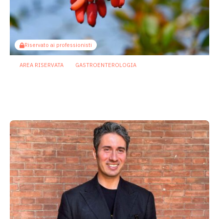
Riservato ai professionisti
AREA RISERVATA
GASTROENTEROLOGIA
Berberina e IBD: dal microbiota alla
barriera intestinale, un potenziale
alleato contro l’infiammazione
23 Luglio 2026