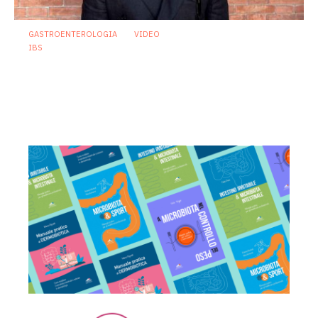
GASTROENTEROLOGIA
VIDEO
IBS
Sindrome dell’intestino irritabile:
diagnosi accurata e trattamento
personalizzato, oltre i luoghi comuni
21 Luglio 2026