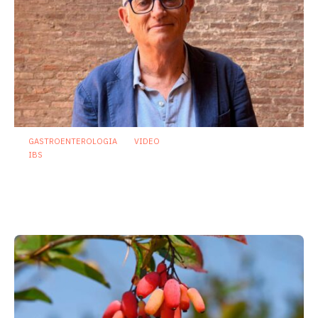
GASTROENTEROLOGIA
VIDEO
IBS
Asse intestino-cervello e sindrome
dell’intestino irritabile: oltre l’idea che
sia “tutto nella testa”
23 Luglio 2026