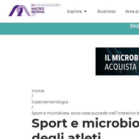
Esplora
Business
Area pr
Reg
Home
/
Gastroenterologia
/
Sport e microbiota: ecco cosa succede nell’intestino d
Sport e microbio
degli atleti