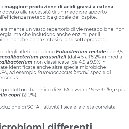
na
maggiore produzione di acidi grassi a catena
 dovuto alla necessità di un maggiore apporto
ll’efficienza metabolica globale dell’ospite.
neralmente un vasto repertorio di vie metaboliche, non
energia, ma che includono anche enzimi per il
e, nonché per la sintesi di altri sottoprodotti.
oni degli atleti includono
Eubacterium rectale
(dal 3,5
aecalibacterium prausnitzii
(dal 4,5 all’8,2% in media
calibacterium
non classificate (da 4,5 a 9,5% in
tate identificate anche altre specie microbiche
SCFA, ad esempio
Ruminococcus bromii
, specie di
ococcus
.
tro produttore batterico di SCFA, ovvero
Prevotella
, e più
lla copri
(21,7%).
duzione di SCFA, l’attività fisica e la dieta correlata
microbiomi differenti