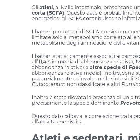
Gli
atleti
, a livello intestinale, presentano u
corta (SCFA)
. Questo dato è probabilmente
energetico: gli SCFA contribuiscono infatti a
I batteri produttori di SCFA possiedono ge
limitate solo al metabolismo correlato all’
metabolismo degli aminoacidi e delle vitamin
I batteri statisticamente associati ai campi
all’11,4% in media di abbondanza relativa),
F
abbondanza relativa) e
altre specie di
Fae
abbondanza relativa media). Inoltre, sono s
potenzialmente coinvolte nella sintesi di 
Eubacterium
non classificate e altri
Rumin
Inoltre è stata rilevata la presenza di un al
precisamente la specie dominante
Prevote
Questo dato rafforza la correlazione tra la pro
all’attività agonistica.
Atleti e sedentari, 