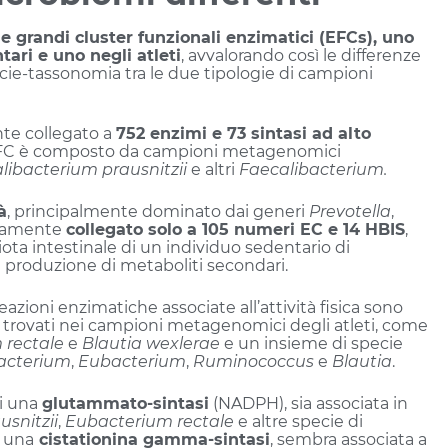
e grandi cluster funzionali enzimatici (EFCs), uno
ari e uno negli atleti
, avvalorando così le differenze
cie-tassonomia tra le due tipologie di campioni
te collegato a
752 enzimi e 73 sintasi ad alto
le EFC è composto da campioni metagenomici
libacterium prausnitzii
e altri
Faecalibacterium.
à
, principalmente dominato dai generi
Prevotella
,
tivamente
collegato solo a 105 numeri EC e 14 HBIS
,
ota intestinale di un individuo sedentario di
la produzione di metaboliti secondari.
reazioni enzimatiche associate all’attività fisica sono
FA trovati nei campioni metagenomici degli atleti, come
 rectale
e
Blautia wexlerae
e un insieme di specie
acterium
,
Eubacterium
,
Ruminococcus
e
Blautia
.
di una
glutammato-sintasi
(NADPH), sia associata in
snitzii
,
Eubacterium rectale
e altre specie di
i una
cistationina gamma-sintasi
, sembra associata a