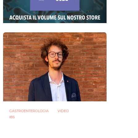
GASTROENTEROLOGIA
VIDEO
IBS
Dispepsia funzionale: il ruolo dell’olio
di menta piperita tra efficacia e
sicurezza