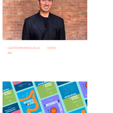
GASTROENTEROLOGIA
VIDEO
IBS
Sindrome dell’intestino irritabile:
diagnosi accurata e trattamento
personalizzato, oltre i luoghi comuni
21 LUGLIO 2026