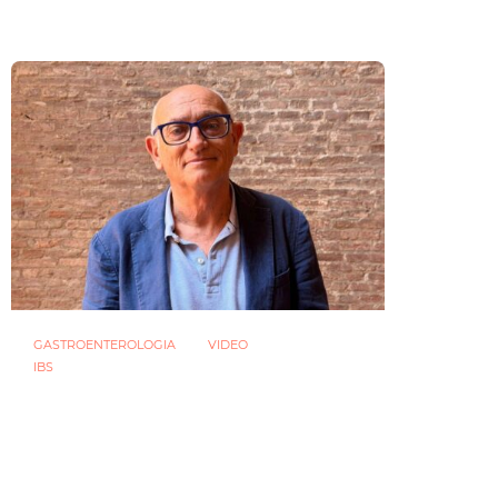
23 LUGLIO 2026
GASTROENTEROLOGIA
VIDEO
IBS
Asse intestino-cervello e sindrome
dell’intestino irritabile: oltre l’idea
che sia “tutto nella testa”
23 LUGLIO 2026