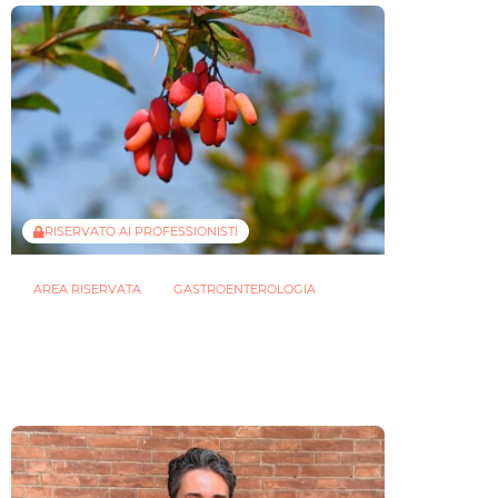
RISERVATO AI PROFESSIONISTI
AREA RISERVATA
GASTROENTEROLOGIA
Berberina e IBD: dal microbiota alla
barriera intestinale, un potenziale
alleato contro l’infiammazione
23 LUGLIO 2026