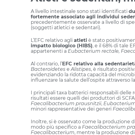
A livello intestinale sono stati identificati
du
fortemente associato agli individui sedent
precedentemente osservate a livello di spe
(soggetti atletici e sedentari).
L’EFC relativo agli
atleti
è stato positivamen
impatto biologico (HIBS)
, e il 68% di ta
appartenenti a
Eubacterium rectale, Faeca
Al contrario, l’
EFC relativo alla sedentariet
Bacteroidetes
e
Alistipes
, è risultato posi
evidenziando la ridotta capacità del microbi
influenzare la salute dell’ospite attraverso 
I principali taxa batterici responsabili delle 
risultati essere quelli dei produttori di SC
Faecalibacterium prausnitzii
,
Eubacterium
minori rappresentative dei generi
Faecalib
Inoltre, si è osservato come la produzione 
modo più specifico a
Faecalibacterium prau
Faecalibacterium
, mentre la produzione d