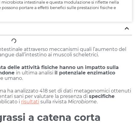
 microbiota intestinale e questa modulazione si riflette nella
ossono portare a effetti benefici sulle prestazioni fisiche e
 intestinale attraverso meccanismi quali l’aumento del
sangue dall’intestino ai muscoli scheletrici.
ata delle attività fisiche hanno un impatto sulla
andone
in ultima analisi
il potenziale enzimatico
pite umano.
arma ha analizzato 418 set di dati metagenomici ottenuti
dentari sani per valutare la presenza di
specifiche
blicato i
risultati
sulla rivista
Microbiome
.
grassi a catena corta