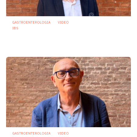
GASTROENTEROLOGIA
VIDEO
IBS
Dispepsia funzionale: il ruolo dell’olio di
menta piperita tra efficacia e sicurezza
23 Luglio 2026
GASTROENTEROLOGIA
VIDEO