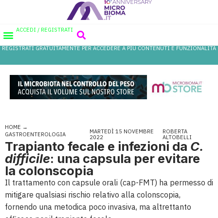
ACCEDI / REGISTRATI
REGISTRATI GRATUITAMENTE PER ACCEDERE A PIÙ CONTENUTI E FUNZIONALITÀ
AREA PROFESSIONISTI
DATABASE PROBIOTICI
CANALE FARMACIA
REFERENZE IN FARMACIA
HOME
→
MARTEDÌ 15 NOVEMBRE
ROBERTA
GASTROENTEROLOGIA
2022
ALTOBELLI
Trapianto fecale e infezioni da
C.
difficile
: una capsula per evitare
la colonscopia
Il trattamento con capsule orali (cap-FMT) ha permesso di
mitigare qualsiasi rischio relativo alla colonscopia,
fornendo una metodica poco invasiva, ma altrettanto