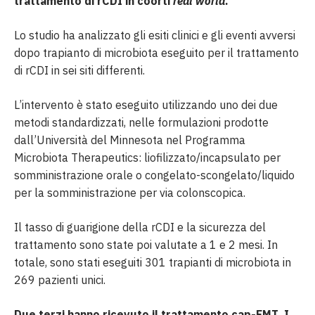
trattamento di rCDI in coorti
real
world
.
Lo studio ha analizzato gli esiti clinici e gli eventi avversi
dopo trapianto di microbiota eseguito per il trattamento
di rCDI in sei siti differenti.
L’intervento è stato eseguito utilizzando uno dei due
metodi standardizzati, nelle formulazioni prodotte
dall’Università del Minnesota nel Programma
Microbiota Therapeutics: liofilizzato/incapsulato per
somministrazione orale o congelato-scongelato/liquido
per la somministrazione per via colonscopica.
Il tasso di guarigione della rCDI e la sicurezza del
trattamento sono state poi valutate a 1 e 2 mesi. In
totale, sono stati eseguiti 301 trapianti di microbiota in
269 pazienti unici.
Due terzi hanno ricevuto il trattamento cap-FMT. I