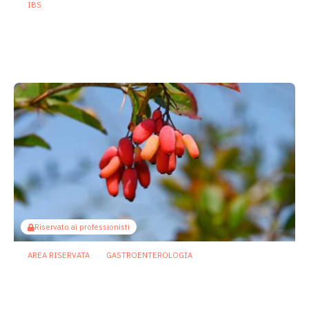
IBS
Asse intestino-cervello e sindrome
dell’intestino irritabile: oltre l’idea che
sia “tutto nella testa”
23 Luglio 2026
Riservato ai professionisti
AREA RISERVATA
GASTROENTEROLOGIA
Berberina e IBD: dal microbiota alla
barriera intestinale, un potenziale
alleato contro l’infiammazione
23 Luglio 2026