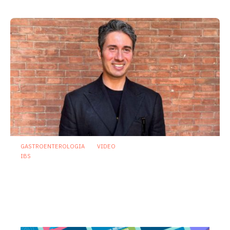
GASTROENTEROLOGIA
VIDEO
IBS
Sindrome dell’intestino irritabile:
diagnosi accurata e trattamento
personalizzato, oltre i luoghi comuni
21 Luglio 2026