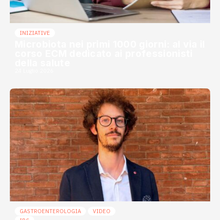
INIZIATIVE
Microbiota nei primi 1000 giorni: al via il
corso ECM dedicato ai professionisti
della salute
24 Luglio 2026
GASTROENTEROLOGIA
VIDEO