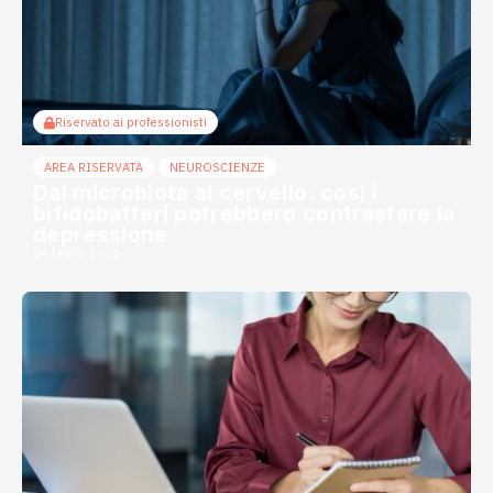
Riservato ai professionisti
AREA RISERVATA
NEUROSCIENZE
Dal microbiota al cervello: così i
bifidobatteri potrebbero contrastare la
depressione
24 Luglio 2026