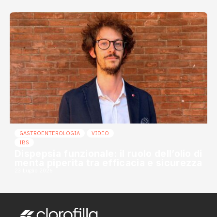
GASTROENTEROLOGIA
VIDEO
IBS
Dispepsia funzionale: il ruolo dell’olio di
menta piperita tra efficacia e sicurezza
23 Luglio 2026