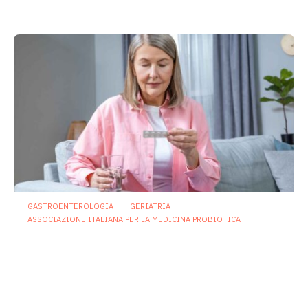
22 Luglio 2026
GASTROENTEROLOGIA
GERIATRIA
ASSOCIAZIONE ITALIANA PER LA MEDICINA PROBIOTICA
Probiotici multispecie per la
prevenzione della diarrea associata
agli antibiotici e delle infezioni da
Clostridioides difficile negli anziani
12 Marzo 2026