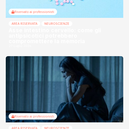
Riservato ai professionisti
AREA RISERVATA
NEUROSCIENZE
Asse intestino cervello: come gli
antipsicotici potrebbero
compromettere la memoria
27 Luglio 2026
Riservato ai professionisti
AREA RISERVATA
NEUROSCIENZE