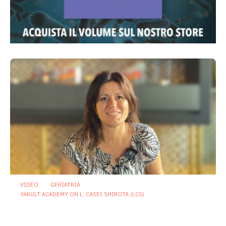
VIDEO
GERIATRIA
YAKULT ACADEMY ON L. CASEI SHIROTA (LCS)
Microbiota e longevità: invecchiare
bene significa preservare un
ecosistema unico