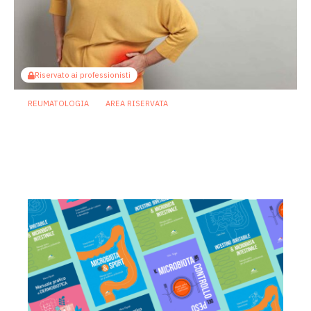
Riservato ai professionisti
REUMATOLOGIA
AREA RISERVATA
Osteoporosi in menopausa: cosa
sappiamo su microbioma e acidi grassi
a catena corta?
13 Gennaio 2026