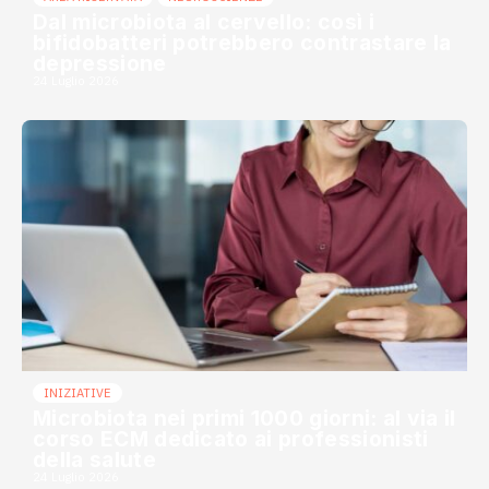
Dal microbiota al cervello: così i
bifidobatteri potrebbero contrastare la
depressione
24 Luglio 2026
INIZIATIVE
Microbiota nei primi 1000 giorni: al via il
corso ECM dedicato ai professionisti
della salute
24 Luglio 2026