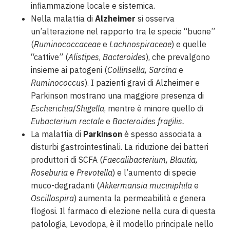
infiammazione locale e sistemica.
Nella malattia di
Alzheimer
si osserva
un’alterazione nel rapporto tra le specie “buone”
(
Ruminococcaceae
e
Lachnospiraceae
) e quelle
“cattive” (
Alistipes
,
Bacteroides
), che prevalgono
insieme ai patogeni (
Collinsella, Sarcina
e
Ruminococcus
). I pazienti gravi di Alzheimer e
Parkinson mostrano una maggiore presenza di
Escherichia
/
Shigella
, mentre è minore quello di
Eubacterium
rectale
e
Bacteroides fragilis.
La malattia di
Parkinson
è spesso associata a
disturbi gastrointestinali. La riduzione dei batteri
produttori di SCFA (
Faecalibacterium, Blautia,
Roseburia
e
Prevotella
) e l’aumento di specie
muco-degradanti (
Akkermansia muciniphila
e
Oscillospira
) aumenta la permeabilità e genera
flogosi. Il farmaco di elezione nella cura di questa
patologia, Levodopa, è il modello principale nello