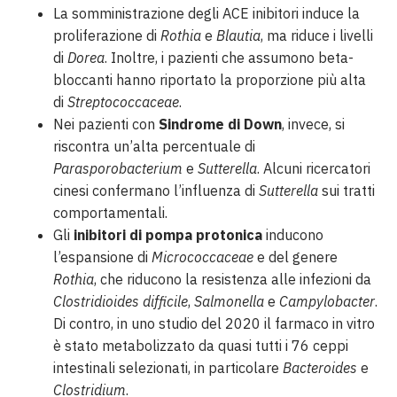
La somministrazione degli ACE inibitori induce la
proliferazione di
Rothia
e
Blautia
, ma riduce i livelli
di
Dorea
. Inoltre, i pazienti che assumono beta-
bloccanti hanno riportato la proporzione più alta
di
Streptococcaceae
.
Nei pazienti con
Sindrome di Down
, invece, si
riscontra un’alta percentuale di
Parasporobacterium
e
Sutterella
. Alcuni ricercatori
cinesi confermano l’influenza di
Sutterella
sui tratti
comportamentali.
Gli
inibitori di pompa protonica
inducono
l’espansione di
Micrococcaceae
e del genere
Rothia
, che riducono la resistenza alle infezioni da
Clostridioides difficile
,
Salmonella
e
Campylobacter
.
Di contro, in uno studio del 2020 il farmaco in vitro
è stato metabolizzato da quasi tutti i 76 ceppi
intestinali selezionati, in particolare
Bacteroides
e
Clostridium
.