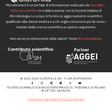
Microbioma.it è un portale di informazione realizzato da
Clorofilla –
Editoria scientifica
in collaborazione con la Società Italiana di
Microbiologia. Lo scopo è fornire un aggiornamento scientifico
qualificato alla classe medica e a chi voglia conoscere più da vicino i
risultati della ricerca scientifica su questo argomento.
Non sei un professionista della salute? Visita
MicrobiotaNews
Contributo scientifico
Partner
© 2016-2026 CLOROFILLA SRL - P. IVA 05299040963
TESTATA GIORNALISTICA REGISTRATA PRESSO IL TRIBUNALE DI MILANO
(N.147 DEL 24/04/18).
CONSULTA L’INFORMATIVA SULLA PRIVACY