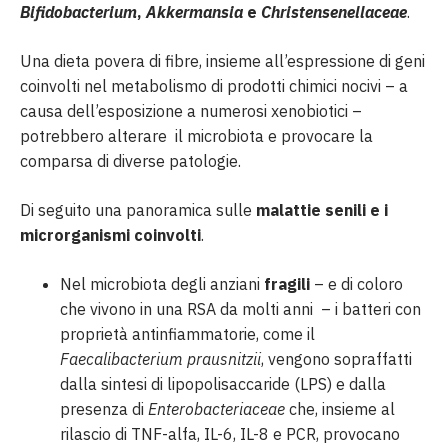
Bifidobacterium
,
Akkermansia
e
Christensenellaceae
.
Una dieta povera di fibre, insieme all’espressione di geni
coinvolti nel metabolismo di prodotti chimici nocivi – a
causa dell’esposizione a numerosi xenobiotici –
potrebbero alterare il microbiota e provocare la
comparsa di diverse patologie.
Di seguito una panoramica sulle
malattie senili e i
microrganismi coinvolti
.
Nel microbiota degli anziani
fragili
– e di coloro
che vivono in una RSA da molti anni – i batteri con
proprietà antinfiammatorie, come il
Faecalibacterium prausnitzii
, vengono sopraffatti
dalla sintesi di lipopolisaccaride (LPS) e dalla
presenza di
Enterobacteriaceae
che, insieme al
rilascio di TNF-alfa, IL-6, IL-8 e PCR, provocano