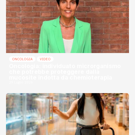
ONCOLOGIA
VIDEO
Oncologia: individuato microrganismo
che potrebbe proteggere dalla
mucosite indotta da chemioterapia
29 Luglio 2026