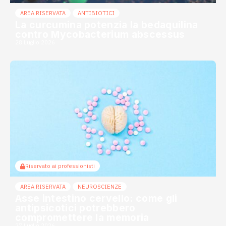
AREA RISERVATA
ANTIBIOTICI
La curcumina potenzia la bedaquilina
contro Mycobacterium abscessus
28 Luglio 2026
Riservato ai professionisti
AREA RISERVATA
NEUROSCIENZE
Asse intestino cervello: come gli
antipsicotici potrebbero
compromettere la memoria
27 Luglio 2026