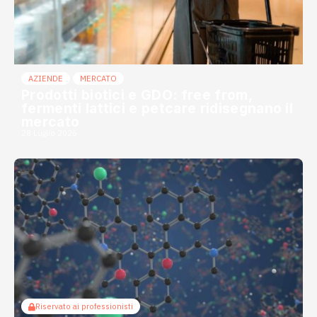
AZIENDE
MERCATO
Prodotti biotici e GDO: free from,
fermenti lattici e petcare ridisegnano il
mercato
28 Luglio 2026
Riservato ai professionisti