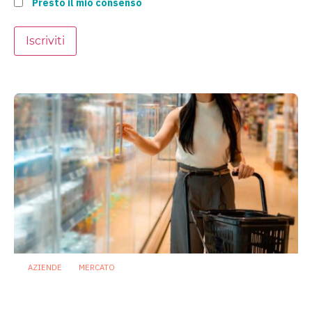
Presto il mio consenso
Iscriviti
AZIENDE
MERCATO
Prodotti biotici e GDO: free from,
fermenti lattici e petcare ridisegnano il
mercato