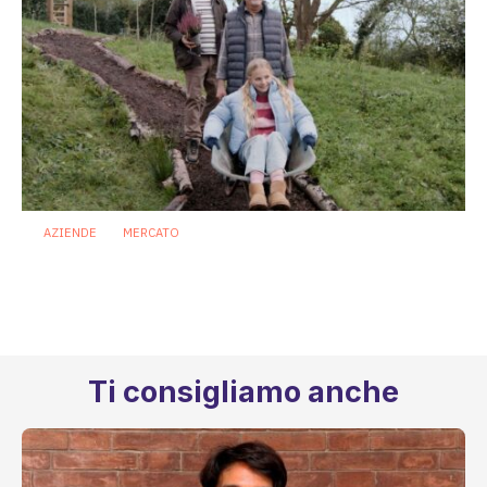
AZIENDE
MERCATO
Invecchiare in salute: come il
microbioma può contribuire alla
longevità
3 Giugno 2026
Ti consigliamo anche