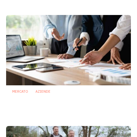
28 Luglio 2026
MERCATO
AZIENDE
Biotici, il settore cresce ma chiede più
evidenze, insight e capacità di
differenziarsi
29 Giugno 2026