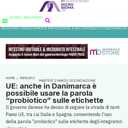
ACCEDI / REGISTRATI
REGISTRATI GRATUITAMENTE PER ACCEDERE A PIÙ CONTENUTI E FUNZIONALITÀ
AREA PROFESSIONISTI
DATABASE PROBIOTICI
CANALE FARMACIA
REFERENZE IN FARMACIA
HOME
→
MERCATO
MARTEDÌ 2 MARZO 2021
REDAZIONE
UE: anche in Danimarca è
possibile usare la parola
“probiotico” sulle etichette
Il governo danese ha deciso di seguire la strada di tanti
Paesi UE, tra cui Italia e Spagna, consentendo l'uso
della parola "probiotico" sulle etichette degli integratori