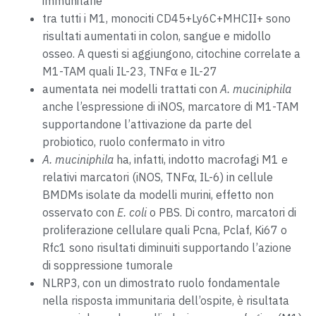
immunitarie
tra tutti i M1, monociti CD45+Ly6C+MHCII+ sono
risultati aumentati in colon, sangue e midollo
osseo. A questi si aggiungono, citochine correlate a
M1-TAM quali IL-23, TNFα e IL-27
aumentata nei modelli trattati con
A. muciniphila
anche l’espressione di iNOS, marcatore di M1-TAM
supportandone l’attivazione da parte del
probiotico, ruolo confermato in vitro
A. muciniphila
ha, infatti, indotto macrofagi M1 e
relativi marcatori (iNOS, TNFα, IL-6) in cellule
BMDMs isolate da modelli murini, effetto non
osservato con
E. coli
o PBS. Di contro, marcatori di
proliferazione cellulare quali Pcna, Pclaf, Ki67 o
Rfc1 sono risultati diminuiti supportando l’azione
di soppressione tumorale
NLRP3, con un dimostrato ruolo fondamentale
nella risposta immunitaria dell’ospite, è risultata