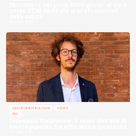
Microbiota nei primi 1000 giorni: al via il
corso ECM dedicato ai professionisti
della salute
24 Luglio 2026
GASTROENTEROLOGIA
VIDEO
IBS
Dispepsia funzionale: il ruolo dell’olio di
menta piperita tra efficacia e sicurezza
23 Luglio 2026