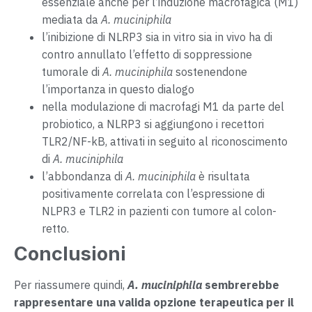
essenziale anche per l’induzione macrofagica (M1)
mediata da
A. muciniphila
l’inibizione di NLRP3 sia in vitro sia in vivo ha di
contro annullato l’effetto di soppressione
tumorale di
A. muciniphila
sostenendone
l’importanza in questo dialogo
nella modulazione di macrofagi M1 da parte del
probiotico, a NLRP3 si aggiungono i recettori
TLR2/NF-kB, attivati in seguito al riconoscimento
di
A. muciniphila
l’abbondanza di
A. muciniphila
è risultata
positivamente correlata con l’espressione di
NLPR3 e TLR2 in pazienti con tumore al colon-
retto.
Conclusioni
Per riassumere quindi,
A. muciniphila
sembrerebbe
rappresentare una valida opzione terapeutica per il