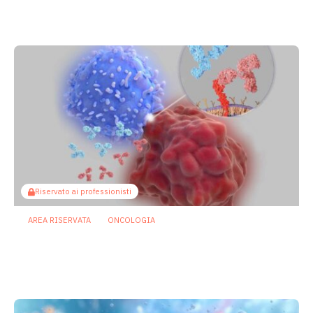
mucosite indotta da chemioterapia
29 Luglio 2026
Riservato ai professionisti
AREA RISERVATA
ONCOLOGIA
Microbiota e immunoterapia: ecco
come i batteri commensali influenzano
la risposta agli anti-PD-1/PD-L1
23 Luglio 2026