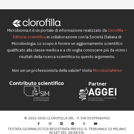
Microbioma.it è un portale di informazione realizzato da
Clorofilla –
Editoria scientifica
in collaborazione con la Società Italiana di
Microbiologia. Lo scopo è fornire un aggiornamento scientifico
qualificato alla classe medica e a chi voglia conoscere più da vicino i
risultati della ricerca scientifica su questo argomento.
Non sei un professionista della salute? Visita
MicrobiotaNews
Contributo scientifico
Partner
© 2016-2026 CLOROFILLA SRL - P. IVA 05299040963
TESTATA GIORNALISTICA REGISTRATA PRESSO IL TRIBUNALE DI MILANO
(N.147 DEL 24/04/18).