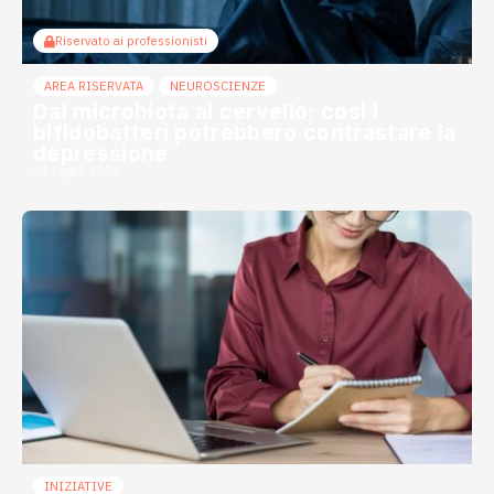
Riservato ai professionisti
AREA RISERVATA
NEUROSCIENZE
Dal microbiota al cervello: così i
bifidobatteri potrebbero contrastare la
depressione
24 Luglio 2026
INIZIATIVE