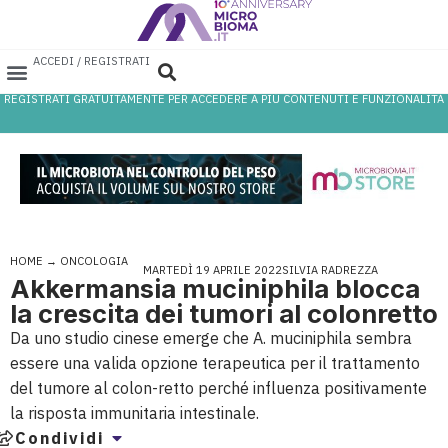
ACCEDI / REGISTRATI
REGISTRATI GRATUITAMENTE PER ACCEDERE A PIÙ CONTENUTI E FUNZIONALITÀ
AREA PROFESSIONISTI
DATABASE PROBIOTICI
CANALE FARMACIA
REFERENZE IN FARMACIA
HOME
→
ONCOLOGIA
MARTEDÌ 19 APRILE 2022
SILVIA RADREZZA
Akkermansia muciniphila blocca
la crescita dei tumori al colonretto
Da uno studio cinese emerge che A. muciniphila sembra
essere una valida opzione terapeutica per il trattamento
del tumore al colon-retto perché influenza positivamente
la risposta immunitaria intestinale.
Condividi