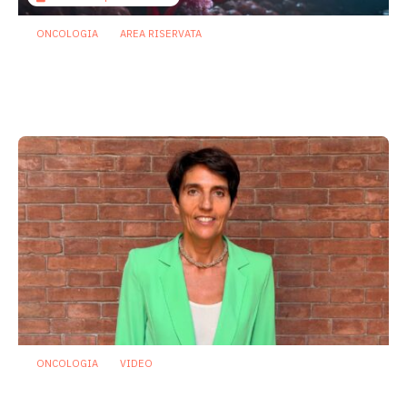
ONCOLOGIA
AREA RISERVATA
Tumori maschili e femminili ospitano
microbi diversi: possibili effetti su
prognosi e terapie
31 Luglio 2026
ONCOLOGIA
VIDEO
Oncologia: individuato microrganismo
che potrebbe proteggere dalla