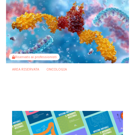
Riservato ai professionisti
AREA RISERVATA
ONCOLOGIA
Microbiota e immunoterapia: ecco
come i batteri commensali influenzano
la risposta agli anti-PD-1/PD-L1
21 Luglio 2026