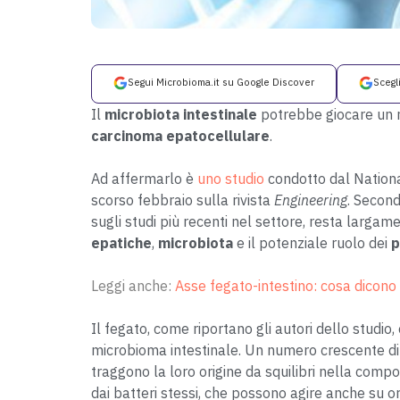
Segui Microbioma.it su Google Discover
Scegl
Il
microbiota intestinale
potrebbe giocare un r
carcinoma epatocellulare
.
Ad affermarlo è
uno studio
condotto dal Nationa
scorso febbraio sulla rivista
Engineering
. Second
sugli studi più recenti nel settore, resta largam
epatiche
,
microbiota
e il potenziale ruolo dei
p
Leggi anche:
Asse fegato-intestino: cosa dicono g
Il fegato, come riportano gli autori dello studio,
microbioma intestinale. Un numero crescente di 
traggono la loro origine da squilibri nella compo
dai batteri stessi, che possono agire anche su or