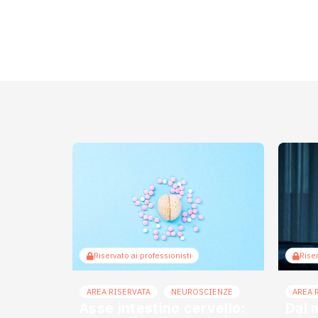
Riservato ai professionisti
Riser
AREA RISERVATA
NEUROSCIENZE
AREA 
Asse intestino cervello:
Dal 