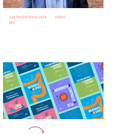
GASTROENTEROLOGIA
VIDEO
IBS
Asse intestino-cervello e
sindrome dell’intestino
irritabile: oltre l’idea che sia
“tutto nella testa”
23 Luglio 2026