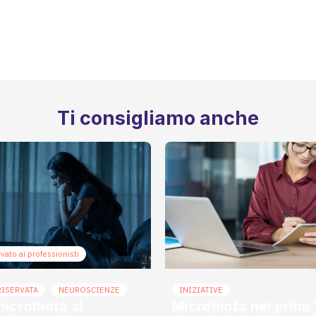
Ti consigliamo anche
vato ai professionisti
RISERVATA
NEUROSCIENZE
INIZIATIVE
microbiota al
Microbiota nei primi