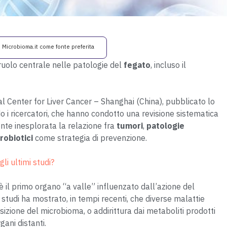
i Microbioma.it come fonte preferita
uolo centrale nelle patologie del
fegato
, incluso il
l Center for Liver Cancer – Shanghai (China), pubblicato lo
o i ricercatori, che hanno condotto una revisione sistematica
ente inesplorata la relazione fra
tumori
,
patologie
robiotici
come strategia di prevenzione.
li ultimi studi?
 è il primo organo “a valle” influenzato dall’azione del
studi ha mostrato, in tempi recenti, che diverse malattie
sizione del microbioma, o addirittura dai metaboliti prodotti
gani distanti.