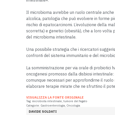
Il microbioma avrebbe un ruolo centrale anche n
alcolica, patologia che può evolvere in forme più
rischio di epatocarcinomi. L’evoluzione della mal
scorretta) e genetici (obesità), che a loro volt
del microbioma intestinale.
Una possibile strategia che i ricercatori suggerisc
confronti del sistema immunitario e del microbi
La somministrazione per via orale di probiotici
oncogenesi promosso dalla disbiosi intestinale: s
comunque necessari per approfondirne il ruolo ne
elaborare terapie mirate che ne sfruttino il pot
VISUALIZZA LA FONTE ORIGINALE
Tag:
microbiota intestinale
,
tumore del fegato
Categorie:
Gastroenterologia
,
Oncologia
DAVIDE SOLDATI