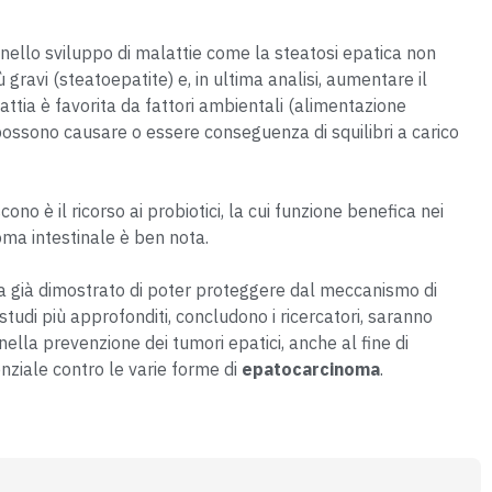
ello sviluppo di malattie come la steatosi epatica non
 gravi (steatoepatite) e, in ultima analisi, aumentare il
attia è favorita da fattori ambientali (alimentazione
a possono causare o essere conseguenza di squilibri a carico
ono è il ricorso ai probiotici, la cui funzione benefica nei
oma intestinale è ben nota.
 ha già dimostrato di poter proteggere dal meccanismo di
tudi più approfonditi, concludono i ricercatori, saranno
lla prevenzione dei tumori epatici, anche al fine di
enziale contro le varie forme di
epatocarcinoma
.