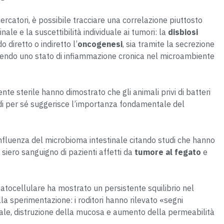
cercatori, è possibile tracciare una correlazione piuttosto
ale e la suscettibilità individuale ai tumori: la
disbiosi
 diretto o indiretto l’
oncogenesi
, sia tramite la secrezione
nendo uno stato di infiammazione cronica nel microambiente
iente sterile hanno dimostrato che gli animali privi di batteri
di per sé suggerisce l’importanza fondamentale del
’influenza del microbioma intestinale citando studi che hanno
 siero sanguigno di pazienti affetti da
tumore al fegato
e
patocellulare ha mostrato un persistente squilibrio nel
la sperimentazione: i roditori hanno rilevato «segni
tinale, distruzione della mucosa e aumento della permeabilità