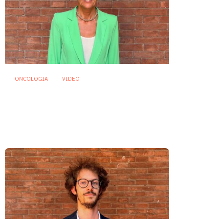
ONCOLOGIA
VIDEO
Oncologia: individuato
microrganismo che potrebbe
proteggere dalla mucosite
indotta da chemioterapia
29 Luglio 2026