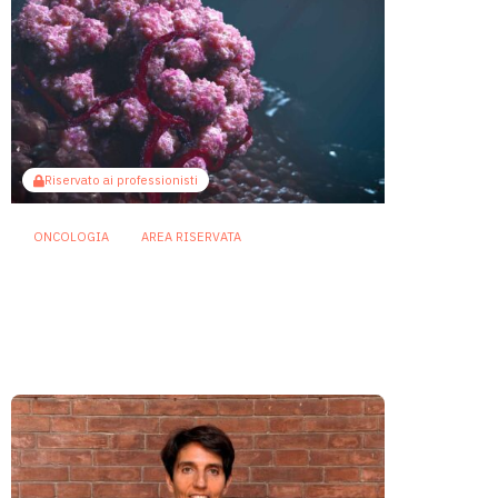
Riservato ai professionisti
ONCOLOGIA
AREA RISERVATA
Tumori maschili e femminili
ospitano microbi diversi:
possibili effetti su prognosi e
terapie
31 Luglio 2026