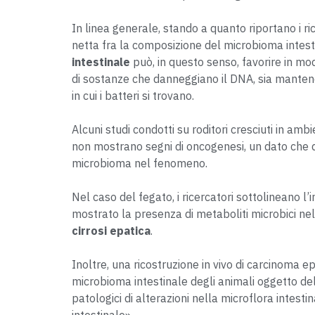
In linea generale, stando a quanto riportano i ri
netta fra la composizione del microbioma intestin
intestinale
può, in questo senso, favorire in modo
di sostanze che danneggiano il DNA, sia mante
in cui i batteri si trovano.
Alcuni studi condotti su roditori cresciuti in amb
non mostrano segni di oncogenesi, un dato che 
microbioma nel fenomeno.
Nel caso del fegato, i ricercatori sottolineano l
mostrato la presenza di metaboliti microbici nel
cirrosi epatica
.
Inoltre, una ricostruzione in vivo di carcinoma e
microbioma intestinale degli animali oggetto del
patologici di alterazioni nella microflora intes
intestinale».