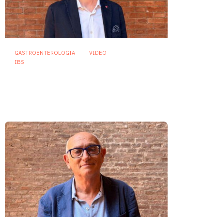
GASTROENTEROLOGIA
VIDEO
IBS
Dispepsia funzionale: il ruolo
dell’olio di menta piperita tra
efficacia e sicurezza
23 Luglio 2026