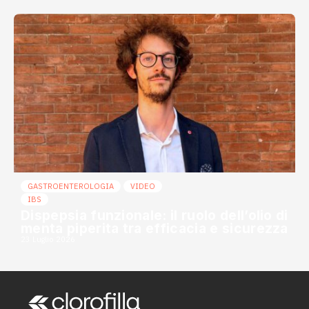
GASTROENTEROLOGIA
VIDEO
IBS
Dispepsia funzionale: il ruolo dell’olio di
menta piperita tra efficacia e sicurezza
23 Luglio 2026