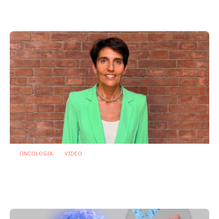
prognosi e terapie
31 Luglio 2026
ONCOLOGIA
VIDEO
Oncologia: individuato microrganismo
che potrebbe proteggere dalla
mucosite indotta da chemioterapia
29 Luglio 2026