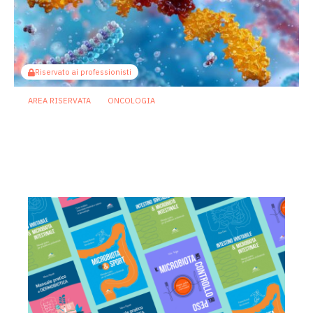
Riservato ai professionisti
AREA RISERVATA
ONCOLOGIA
Microbiota e immunoterapia: ecco
come i batteri commensali influenzano
la risposta agli anti-PD-1/PD-L1
21 Luglio 2026