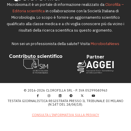
Microbioma.it è un portale di informazione realizzato da
Clorofilla –
Editoria scientifica
in collaborazione con la Società Italiana di
Microbiologia. Lo scopo è fornire un aggiornamento scientifico
qualificato alla classe medica e a chi voglia conoscere più da vicino i
risultati della ricerca scientifica su questo argomento.
Non sei un professionista della salute? Visita
MicrobiotaNews
Contributo scientifico
Partner
© 2016-2026 CLOROFILLA SRL - P. IVA 05299040963
TESTATA GIORNALISTICA REGISTRATA PRESSO IL TRIBUNALE DI MILANO
(N.147 DEL 24/04/18).
CONSULTA L’INFORMATIVA SULLA PRIVACY