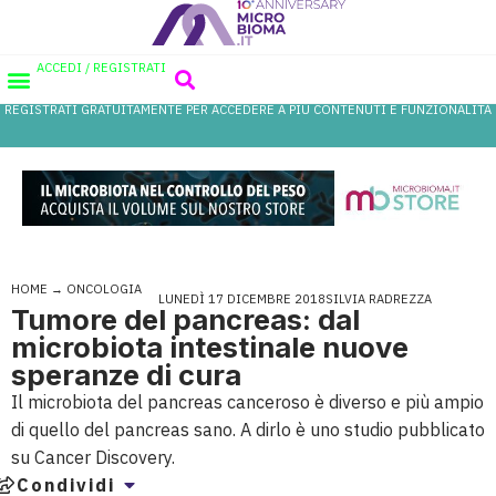
ACCEDI / REGISTRATI
REGISTRATI GRATUITAMENTE PER ACCEDERE A PIÙ CONTENUTI E FUNZIONALITÀ
AREA PROFESSIONISTI
DATABASE PROBIOTICI
CANALE FARMACIA
REFERENZE IN FARMACIA
HOME
→
ONCOLOGIA
LUNEDÌ 17 DICEMBRE 2018
SILVIA RADREZZA
Tumore del pancreas: dal
microbiota intestinale nuove
speranze di cura
Il microbiota del pancreas canceroso è diverso e più ampio
di quello del pancreas sano. A dirlo è uno studio pubblicato
su Cancer Discovery.
Condividi