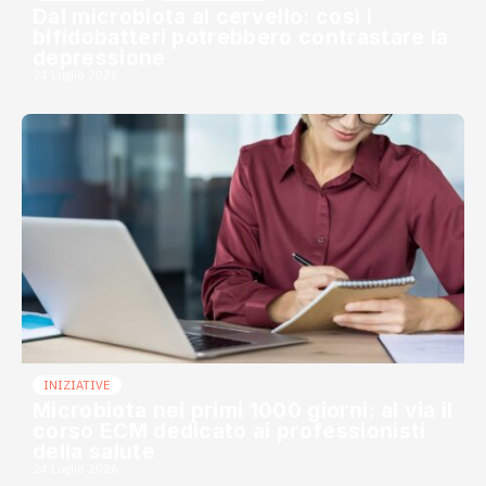
Dal microbiota al cervello: così i
bifidobatteri potrebbero contrastare la
depressione
24 Luglio 2026
INIZIATIVE
Microbiota nei primi 1000 giorni: al via il
corso ECM dedicato ai professionisti
della salute
24 Luglio 2026