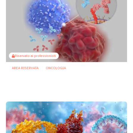
Riservato ai professionisti
AREA RISERVATA
ONCOLOGIA
Microbiota e immunoterapia: ecco
come i batteri commensali influenzano
la risposta agli anti-PD-1/PD-L1
23 Luglio 2026