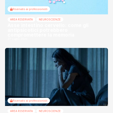
Riservato ai professionisti
AREA RISERVATA
NEUROSCIENZE
Asse intestino cervello: come gli
antipsicotici potrebbero
compromettere la memoria
27 Luglio 2026
Riservato ai professionisti
AREA RISERVATA
NEUROSCIENZE