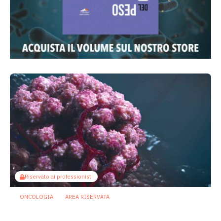
Riservato ai professionisti
ONCOLOGIA
AREA RISERVATA
Tumori maschili e femminili ospitano
microbi diversi: possibili effetti su