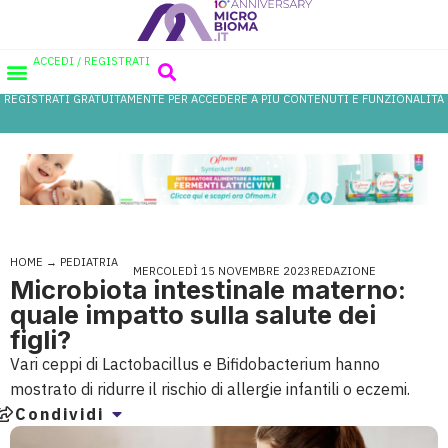
ACCEDI / REGISTRATI
REGISTRATI GRATUITAMENTE PER ACCEDERE A PIÙ CONTENUTI E FUNZIONALITÀ
AREA PROFESSIONISTI
DATABASE PROBIOTICI
CANALE FARMACIA
REFERENZE IN FARMACIA
HOME
→
PEDIATRIA
MERCOLEDÌ 15 NOVEMBRE 2023
REDAZIONE
Microbiota intestinale materno:
quale impatto sulla salute dei
figli?
Vari ceppi di Lactobacillus e Bifidobacterium hanno
mostrato di ridurre il rischio di allergie infantili o eczemi.
Condividi