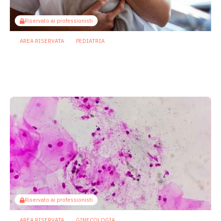
Riservato ai professionisti
AREA RISERVATA
PEDIATRIA
Enterocolite necrotizzante neonatale:
metabolita batterico intestinale blocca
la necroptosi
13 Luglio 2026
Riservato ai professionisti
AREA RISERVATA
GINECOLOGIA