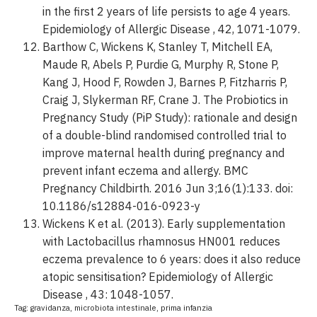
in the first 2 years of life persists to age 4 years.
Epidemiology of Allergic Disease , 42, 1071-1079.
Barthow C, Wickens K, Stanley T, Mitchell EA,
Maude R, Abels P, Purdie G, Murphy R, Stone P,
Kang J, Hood F, Rowden J, Barnes P, Fitzharris P,
Craig J, Slykerman RF, Crane J. The Probiotics in
Pregnancy Study (PiP Study): rationale and design
of a double-blind randomised controlled trial to
improve maternal health during pregnancy and
prevent infant eczema and allergy. BMC
Pregnancy Childbirth. 2016 Jun 3;16(1):133. doi:
10.1186/s12884-016-0923-y
Wickens K et al. (2013). Early supplementation
with Lactobacillus rhamnosus HN001 reduces
eczema prevalence to 6 years: does it also reduce
atopic sensitisation? Epidemiology of Allergic
Disease , 43: 1048-1057.
Tag:
gravidanza
,
microbiota intestinale
,
prima infanzia