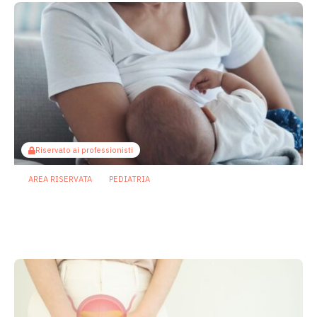
Riservato ai professionisti
AREA RISERVATA
PEDIATRIA
Il microbiota come ponte sociale:
l’allattamento al seno attenua gli
effetti dello svantaggio economico
6 Agosto 2026