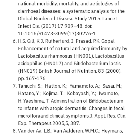
national morbidity, mortality, and aetiologies of
diarrhoeal diseases: a systematic analysis for the
Global Burden of Disease Study 2015. Lancet
Infect Dis. (2017) 17:909–48. doi:
10.1016/S1473-3099(17)30276-1
H.S. Gill, K.J. Rutherfurd, J. Prasad, P.K. Gopal
Enhancement of natural and acquired immunity by
Lactobacillus rhamnosus (HN001), Lactobacillus
acidophilus (HN017) and Bifidobacterium lactis
(HN019) British Journal of Nutrition, 83 (2000),
pp. 167-176
Taniuchi, S.; Hattori, K.; Yamamoto, A.; Sasai, M.;
Hatano, Y.; Kojima, T.; Kobayashi, Y.; Iwamoto,
H.;Yaeshima, T. Administration of Bifidobacterium
to infants with atopic dermatitis: Changes in fecal
microfloraand clinical symptoms.J. Appl. Res. Clin.
Exp. Therapeut.2005,5, 387.
Van der Aa, L.B.; Van Aalderen, W.M.C.; Heymans,