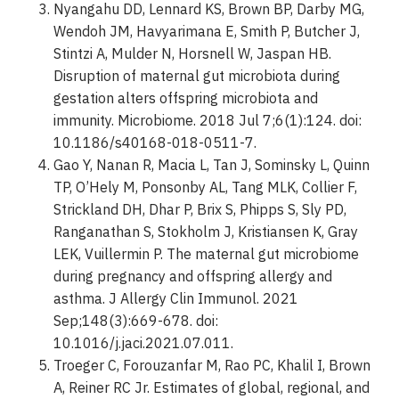
Nyangahu DD, Lennard KS, Brown BP, Darby MG,
Wendoh JM, Havyarimana E, Smith P, Butcher J,
Stintzi A, Mulder N, Horsnell W, Jaspan HB.
Disruption of maternal gut microbiota during
gestation alters offspring microbiota and
immunity. Microbiome. 2018 Jul 7;6(1):124. doi:
10.1186/s40168-018-0511-7.
Gao Y, Nanan R, Macia L, Tan J, Sominsky L, Quinn
TP, O’Hely M, Ponsonby AL, Tang MLK, Collier F,
Strickland DH, Dhar P, Brix S, Phipps S, Sly PD,
Ranganathan S, Stokholm J, Kristiansen K, Gray
LEK, Vuillermin P. The maternal gut microbiome
during pregnancy and offspring allergy and
asthma. J Allergy Clin Immunol. 2021
Sep;148(3):669-678. doi:
10.1016/j.jaci.2021.07.011.
Troeger C, Forouzanfar M, Rao PC, Khalil I, Brown
A, Reiner RC Jr. Estimates of global, regional, and