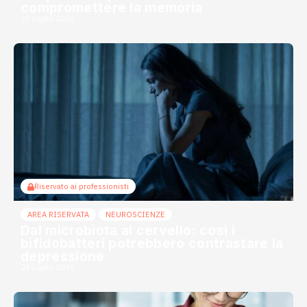
compromettere la memoria
27 Luglio 2026
Riservato ai professionisti
AREA RISERVATA
NEUROSCIENZE
Dal microbiota al cervello: così i
bifidobatteri potrebbero contrastare la
depressione
24 Luglio 2026