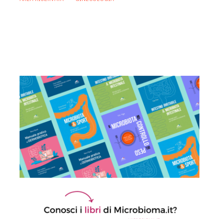
Vaginosi batterica, un live
biotherapeutic product apre la strada a
prevenzione più personalizzata delle
recidive
10 Luglio 2026