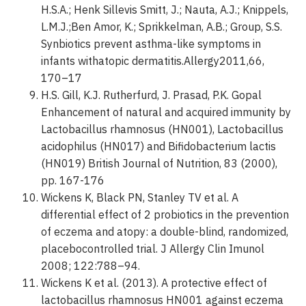
H.S.A.; Henk Sillevis Smitt, J.; Nauta, A.J.; Knippels,
L.M.J.;Ben Amor, K.; Sprikkelman, A.B.; Group, S.S.
Synbiotics prevent asthma-like symptoms in
infants withatopic dermatitis.Allergy2011,66,
170–17
H.S. Gill, K.J. Rutherfurd, J. Prasad, P.K. Gopal
Enhancement of natural and acquired immunity by
Lactobacillus rhamnosus (HN001), Lactobacillus
acidophilus (HN017) and Bifidobacterium lactis
(HN019) British Journal of Nutrition, 83 (2000),
pp. 167-176
Wickens K, Black PN, Stanley TV et al. A
differential effect of 2 probiotics in the prevention
of eczema and atopy: a double-blind, randomized,
placebocontrolled trial. J Allergy Clin Imunol
2008; 122:788–94.
Wickens K et al. (2013). A protective effect of
lactobacillus rhamnosus HN001 against eczema