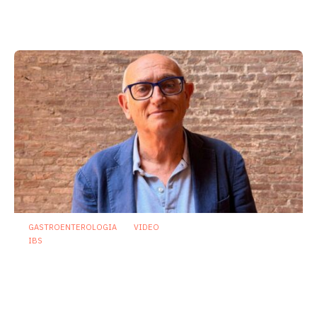
menta piperita tra efficacia e sicurezza
23 Luglio 2026
GASTROENTEROLOGIA
VIDEO
IBS
Asse intestino-cervello e sindrome
dell’intestino irritabile: oltre l’idea che
sia “tutto nella testa”
23 Luglio 2026