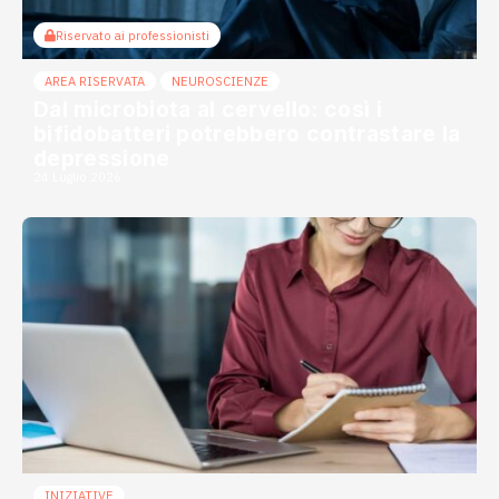
Riservato ai professionisti
AREA RISERVATA
NEUROSCIENZE
Dal microbiota al cervello: così i
bifidobatteri potrebbero contrastare la
depressione
24 Luglio 2026
INIZIATIVE