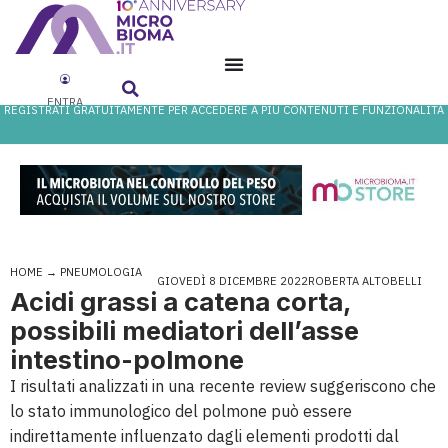
ENTRA
REGISTRATI GRATUITAMENTE PER ACCEDERE A PIÙ CONTENUTI E FUNZIONALITÀ
HOME
→
PNEUMOLOGIA
GIOVEDÌ 8 DICEMBRE 2022
ROBERTA ALTOBELLI
Acidi grassi a catena corta,
possibili mediatori dell’asse
intestino-polmone
I risultati analizzati in una recente review suggeriscono che
lo stato immunologico del polmone può essere
indirettamente influenzato dagli elementi prodotti dal