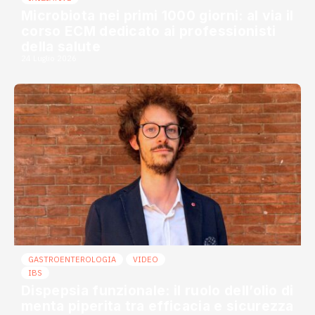
Microbiota nei primi 1000 giorni: al via il
corso ECM dedicato ai professionisti
della salute
24 Luglio 2026
GASTROENTEROLOGIA
VIDEO
IBS
Dispepsia funzionale: il ruolo dell’olio di
menta piperita tra efficacia e sicurezza