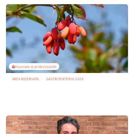
Riservato ai professionisti
AREA RISERVATA
GASTROENTEROLOGIA
Berberina e IBD: dal microbiota alla
barriera intestinale, un potenziale
alleato contro l’infiammazione
23 Luglio 2026