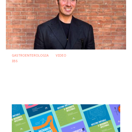
GASTROENTEROLOGIA
VIDEO
IBS
Sindrome dell’intestino irritabile:
diagnosi accurata e trattamento
personalizzato, oltre i luoghi comuni
21 Luglio 2026