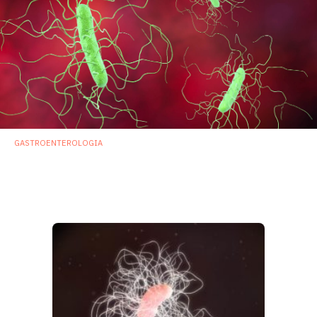
GASTROENTEROLOGIA
Trapianto di microbiota efficace in pazienti
con
C. difficile
: autorizzata la prima stool
bank inglese
13 Aprile 2020