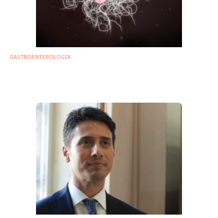
GASTROENTEROLOGIA
Abuso di lassativi associato a rischio
maggiore di infezioni da
C. difficile
9 Marzo 2020