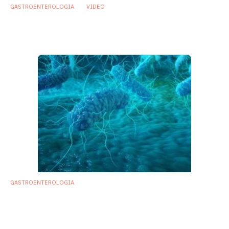
GASTROENTEROLOGIA
VIDEO
Infezioni Clostridium difficile: «Trapianto di
microbiota più efficace degli antibiotici»
13 Novembre 2019
GASTROENTEROLOGIA
Nuove conferme: trapianto di microbiota
efficace e sicuro nelle infezioni da
Clostridium difficile
27 Dicembre 2018