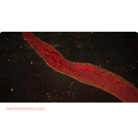
Farmaco “mette il freno” alle infezioni da
C. difficile riequilibrando il microbiota
intestinale post-antibiotico
12 Giugno 2020
GASTROENTEROLOGIA
Infezioni elmintiche modificano il
microbioma intestinale con conseguenze a
lungo termine
23 Aprile 2020