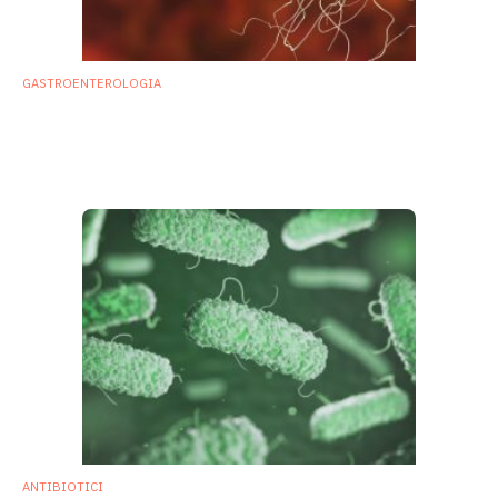
GASTROENTEROLOGIA
Clostridium difficile: il trapianto di
microbiota potrebbe ridurre le recidive
aumentando l’interleuchina 25
13 Gennaio 2022
ANTIBIOTICI