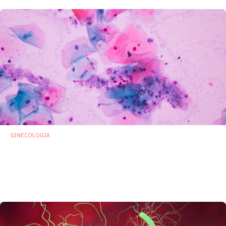
GINECOLOGIA
Lactobacillus gasseri
associato a
vestibolodinia. Il ginecologo Murina:
«Riequilibrare l’assetto lattobacillare
vaginale»
21 Aprile 2020