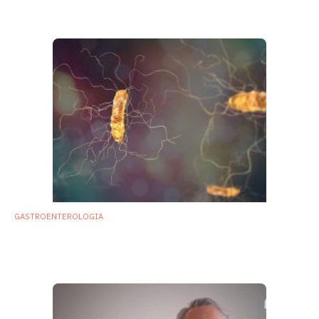
le applicazioni cliniche attuali
18 Gennaio 2018
GASTROENTEROLOGIA
Infezione da Clostridium difficile: ruolo dei
probiotici ancora controverso
4 Dicembre 2017