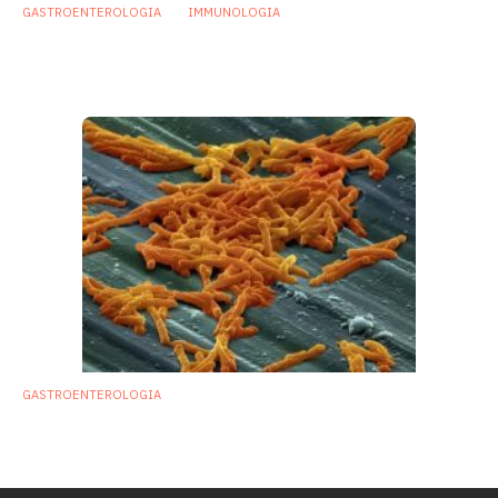
GASTROENTEROLOGIA
IMMUNOLOGIA
Infezioni da Clostridium difficile: da
probiotici possibile soluzione
12 Giugno 2017
GASTROENTEROLOGIA
Un eccesso di zinco modifica il microbioma
e apre la strada al Clostridium difficile
7 Ottobre 2016