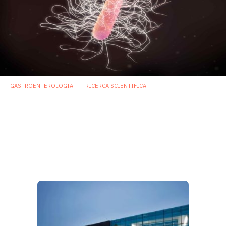
GASTROENTEROLOGIA
RICERCA SCIENTIFICA
Modulare il metabolismo degli
enterococchi per prevenire l’infezione da
C. difficile
Uno studio, pubblicato di recente su Nature, conferma il
ruolo della via dell’arginina deaminasi (ADI) nell'infezione
da
C. difficile
.
9 Marzo 2023