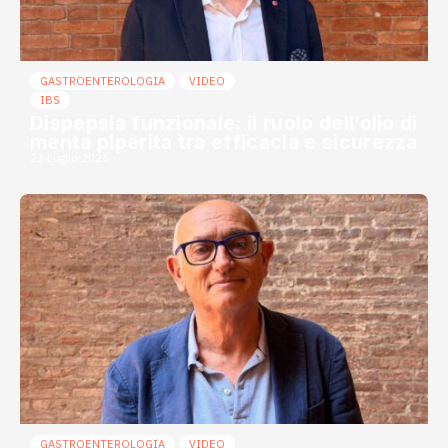
GASTROENTEROLOGIA
VIDEO
IBS
Dispepsia funzionale: il ruolo dell’olio di
menta piperita tra efficacia e sicurezza
23 Luglio 2026
GASTROENTEROLOGIA
VIDEO