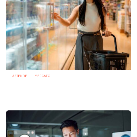
AZIENDE
MERCATO
Prodotti biotici e GDO: free from,
fermenti lattici e petcare ridisegnano il
mercato
28 Luglio 2026