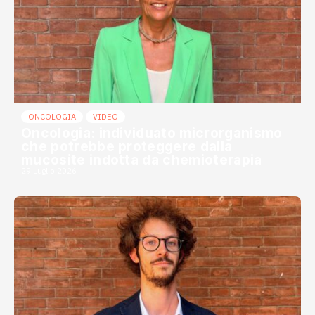
ONCOLOGIA
VIDEO
Oncologia: individuato microrganismo
che potrebbe proteggere dalla
mucosite indotta da chemioterapia
29 Luglio 2026