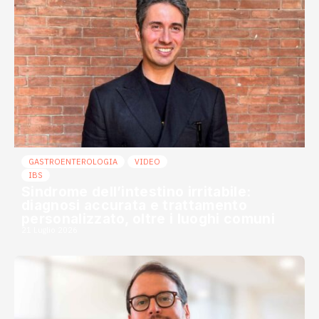
GASTROENTEROLOGIA
VIDEO
IBS
Sindrome dell’intestino irritabile:
diagnosi accurata e trattamento
personalizzato, oltre i luoghi comuni
21 Luglio 2026