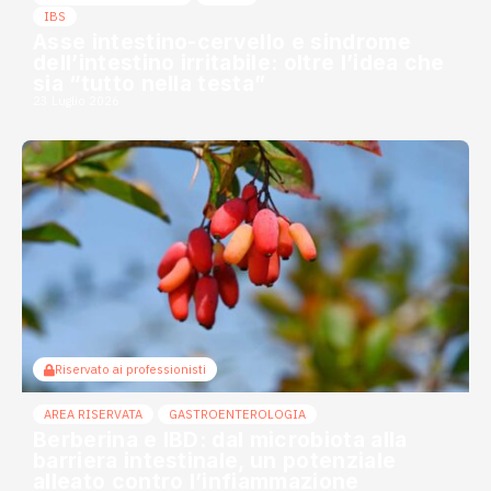
IBS
Asse intestino-cervello e sindrome
dell’intestino irritabile: oltre l’idea che
sia “tutto nella testa”
23 Luglio 2026
Riservato ai professionisti
AREA RISERVATA
GASTROENTEROLOGIA
Berberina e IBD: dal microbiota alla
barriera intestinale, un potenziale
alleato contro l’infiammazione