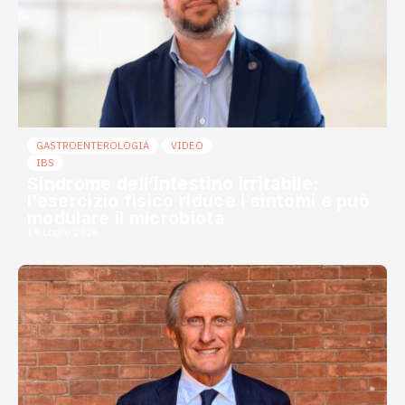
GASTROENTEROLOGIA
VIDEO
IBS
Sindrome dell’intestino irritabile:
l’esercizio fisico riduce i sintomi e può
modulare il microbiota
19 Luglio 2026