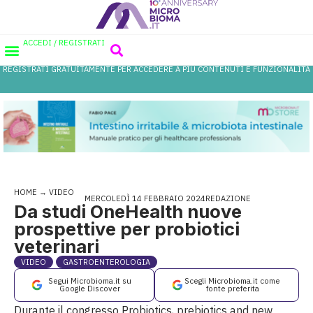
ACCEDI / REGISTRATI
REGISTRATI GRATUITAMENTE PER ACCEDERE A PIÙ CONTENUTI E FUNZIONALITÀ
AREA PROFESSIONISTI
DATABASE PROBIOTICI
CANALE FARMACIA
REFERENZE IN FARMACIA
HOME
→
VIDEO
MERCOLEDÌ 14 FEBBRAIO 2024
REDAZIONE
Da studi OneHealth nuove
prospettive per probiotici
veterinari
VIDEO
GASTROENTEROLOGIA
Segui Microbioma.it su
Scegli Microbioma.it come
Google Discover
fonte preferita
Durante il congresso Probiotics, prebiotics and new