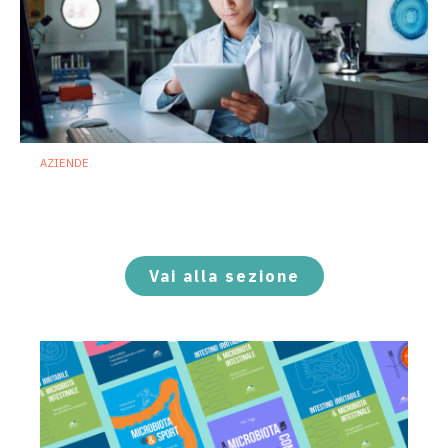
AZIENDE
Ibezapolstat, Acurx prepara il salto
nella CDI recidivante puntando sulla
preservazione del microbioma
21 Luglio 2026
Vai alla sezione