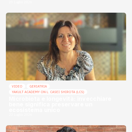
23 Luglio 2026
VIDEO
GERIATRIA
YAKULT ACADEMY ON L. CASEI SHIROTA (LCS)
Microbiota e longevità: invecchiare
bene significa preservare un
ecosistema unico
22 Luglio 2026