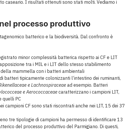
to caseario. I risultati ottenuti sono stati molti. Vediamo i
nel processo produttivo
tagenomico batterico e la biodiversità. Dal confronto è
egistrato minor complessità batterica rispetto ai CF e LIT
apposizione tra i MIL e i LIT dello stesso stabilimento
della mammella con i batteri ambientali
batteri tipicamente colonizzanti l’intestino dei ruminanti,
ikenellaceae e Lachnospiraceae
ad esempio. Batteri
hylococceae e Aerococcaceae
caratterizzano i campioni LIT,
e quelli PC
 campioni CF sono stati riscontrati anche nei LIT, 15 dei 37
lmeno tre tipologie di campioni ha permesso di identificare 13
batterico del processo produttivo del Parmigiano. Di questi,