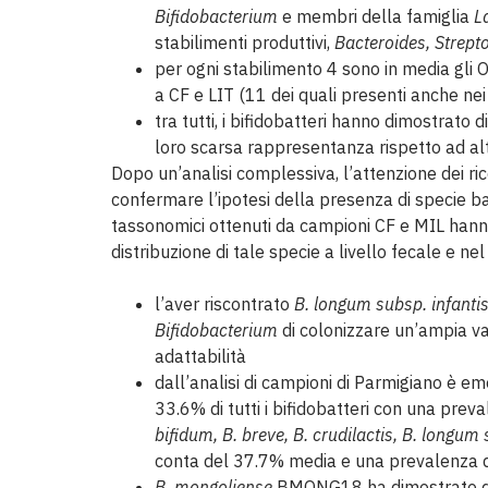
Bifidobacterium
e membri della famiglia
L
stabilimenti produttivi,
Bacteroides, Strept
per ogni stabilimento 4 sono in media gli OT
a CF e LIT (11 dei quali presenti anche nei 
tra tutti, i bifidobatteri hanno dimostrato
loro scarsa rappresentanza rispetto ad alt
Dopo un’analisi complessiva, l’attenzione dei ri
confermare l’ipotesi della presenza di specie batte
tassonomici ottenuti da campioni CF e MIL hann
distribuzione di tale specie a livello fecale e nel
l’aver riscontrato
B. longum subsp. infanti
Bifidobacterium
di colonizzare un’ampia va
adattabilità
dall’analisi di campioni di Parmigiano è 
33.6% di tutti i bifidobatteri con una pr
bifidum, B. breve, B. crudilactis, B. lon
conta del 37.7% media e una prevalenza 
B. mongoliense
BMONG18 ha dimostrato di 