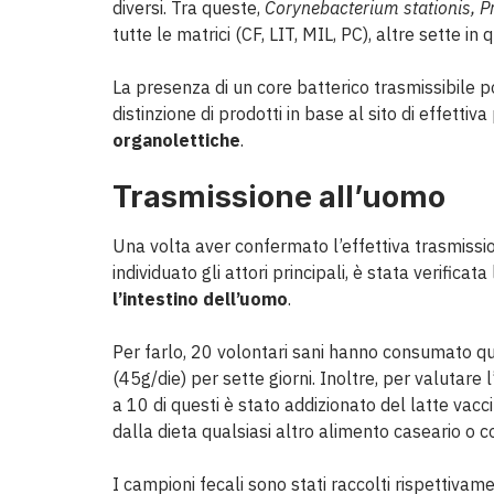
diversi. Tra queste,
Corynebacterium stationis, P
tutte le matrici (CF, LIT, MIL, PC), altre sette in
La presenza di un core batterico trasmissibile 
distinzione di prodotti in base al sito di effettiv
organolettiche
.
Trasmissione all’uomo
Una volta aver confermato l’effettiva trasmissio
individuato gli attori principali, è stata verifica
l’intestino dell’uomo
.
Per farlo, 20 volontari sani hanno consumato q
(45g/die) per sette giorni. Inoltre, per valutare
a 10 di questi è stato addizionato del latte vacc
dalla dieta qualsiasi altro alimento caseario o c
I campioni fecali sono stati raccolti rispettivam