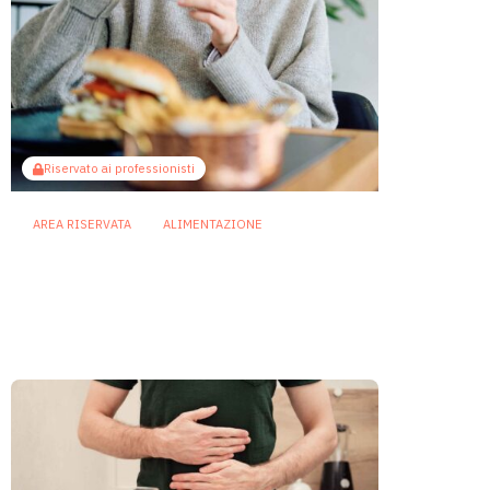
Riservato ai professionisti
AREA RISERVATA
ALIMENTAZIONE
Diete ricche di grassi: così
microbiota e infiammazione
indeboliscono le difese
intestinali
20 Luglio 2026