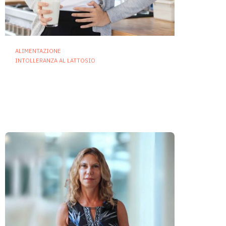
ALIMENTAZIONE
INTOLLERANZA AL LATTOSIO
Intolleranza al lattosio e
microbiota intestinale: nuove
prospettive cliniche e
terapeutiche
25 Giugno 2026