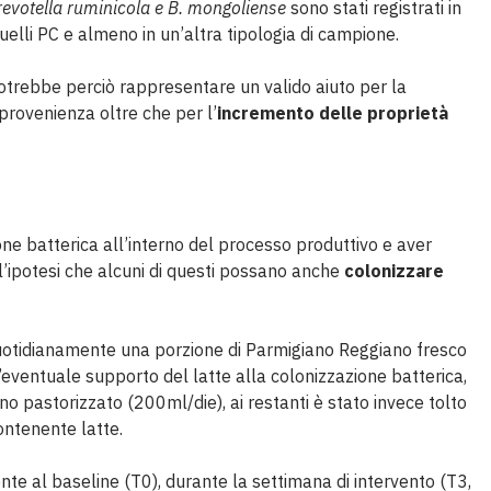
revotella ruminicola e B. mongoliense
sono stati registrati in
 quelli PC e almeno in un’altra tipologia di campione.
potrebbe perciò rappresentare un valido aiuto per la
a provenienza oltre che per l’
incremento delle proprietà
ne batterica all’interno del processo produttivo e aver
ta l’ipotesi che alcuni di questi possano anche
colonizzare
uotidianamente una porzione di Parmigiano Reggiano fresco
 l’eventuale supporto del latte alla colonizzazione batterica,
ino pastorizzato (200ml/die), ai restanti è stato invece tolto
ontenente latte.
ente al baseline (T0), durante la settimana di intervento (T3,