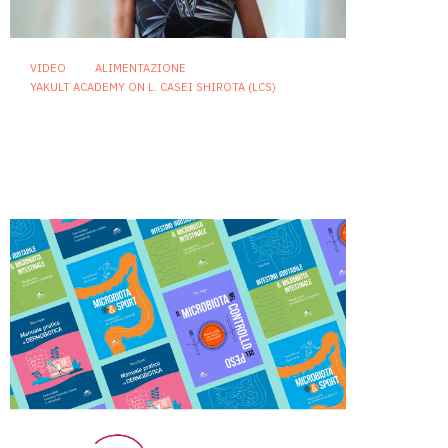
VIDEO
ALIMENTAZIONE
YAKULT ACADEMY ON L. CASEI SHIROTA (LCS)
Nutrizione di genere e
microbiota: perché la salute
della donna va letta lungo tutto
l’arco della vita
24 Giugno 2026