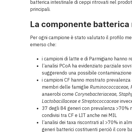
batterica intestinale di ceppi ritrovati nel prodot
principali.
La componente batterica 
Per ogni campione è stato valutato il profilo me
emerso che:
i campioni di latte e di Parmigiano hanno r
l’analisi PCoA ha evidenziato parziale sovr
suggerendo una possibile contaminazione 
i campioni CF hanno mostrato prevalenza di 
membri delle famiglie
Ruminococcaceae, R
anaerobi come
Corynebacteriaceae, Stap
Lactobacillaceae e Streptococcaceae
invec
37 degli 84 generi con prevalenza >70% nei
condivisi tra CF e LIT anche nei MIL
l’analisi dei taxa riscontrati al >70% in a
generi batterici costituenti perciò il core 