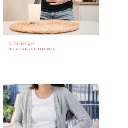
ALIMENTAZIONE
INTOLLERANZA AL LATTOSIO
Intolleranza al lattosio, i
probiotici possono ridurre
sintomi e costi sociali
2 Luglio 2026