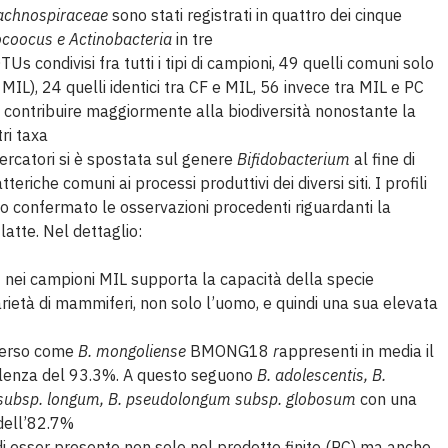
achnospiraceae
sono stati registrati in quattro dei cinque
ocoocus e Actinobacteria
in tre
Us condivisi fra tutti i tipi di campioni, 49 quelli comuni solo
MIL), 24 quelli identici tra CF e MIL, 56 invece tra MIL e PC
 di contribuire maggiormente alla biodiversità nonostante la
ri taxa
cercatori si è spostata sul genere
Bifidobacterium
al fine di
riche comuni ai processi produttivi dei diversi siti. I profili
o confermato le osservazioni procedenti riguardanti la
 latte. Nel dettaglio:
s
nei campioni MIL supporta la capacità della specie
rietà di mammiferi, non solo l’uomo, e quindi una sua elevata
emerso come
B. mongoliense
BMONG18
r
appresenti in media il
evalenza del 93.3%. A questo seguono
B. adolescentis, B.
gum subsp. longum, B. pseudolongum subsp. globosum
con una
dell’82.7%
esser presente non solo nel prodotto finito (PC) ma anche