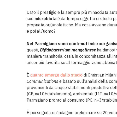
Dato il prestigio e la sempre più minacciata aut
suo
microbiota
è da tempo oggetto di studio per
proprietà organolettiche. Ma cosa avviene durant
e poi all’uomo?
Nel Parmigiano sono contenuti microorganis
questi,
Bifidobacterium mongolinese
ha dimostr
maniera transitoria, ossia in concomitanza all’
ancor più favorita se al formaggio viene abbinat
È
quanto emerge dallo studio
di Christian Milan
Communications
e basato sull’analisi della co
provenienti da cinque stabilimenti produttivi dell
(CF, n=10/stabilimento), ambientali (LIT, n=10/s
Parmigiano pronto al consumo (PC, n=3/stabili
È poi seguita un’indagine preliminare su 20 volo