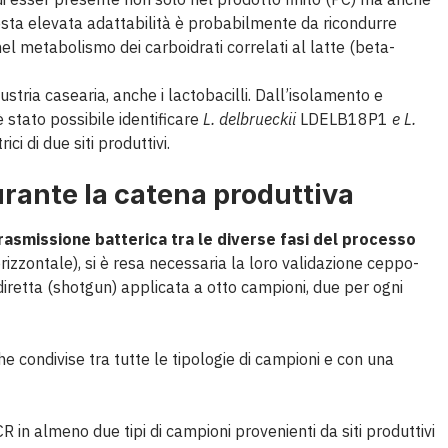
Questa elevata adattabilità è probabilmente da ricondurre
nel metabolismo dei carboidrati correlati al latte (beta-
ustria casearia, anche i lactobacilli. Dall’isolamento e
 stato possibile identificare
L. delbrueckii
LDELB18P1
e L.
ci di due siti produttivi.
rante la catena produttiva
rasmissione batterica tra le diverse fasi del processo
 orizzontale), si è resa necessaria la loro validazione ceppo-
iretta (shotgun) applicata a otto campioni, due per ogni
he condivise tra tutte le tipologie di campioni e con una
 in almeno due tipi di campioni provenienti da siti produttivi