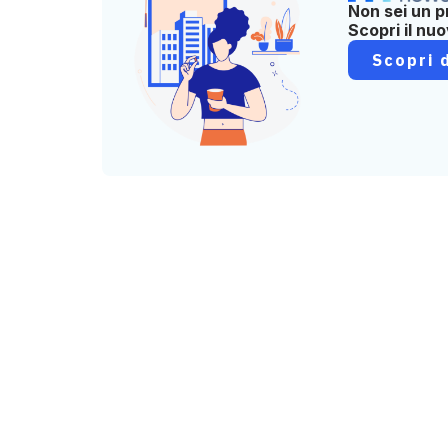
Non sei un p
Scopri il nu
Scopri d