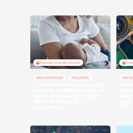
Riservato ai professionisti
Riser
AREA RISERVATA
PEDIATRIA
ANTIB
Il microbiota come ponte
Anti
sociale: l’allattamento al
nell
seno attenua gli effetti
serba
dello svantaggio
geni
economico
3 Agost
6 Agosto 2026