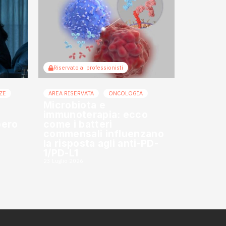
Riservato ai professionisti
ZE
AREA RISERVATA
ONCOLOGIA
Microbiota e
immunoterapia: ecco
bero
come i batteri
commensali influenzano
la risposta agli anti-PD-
1/PD-L1
23 Luglio 2026