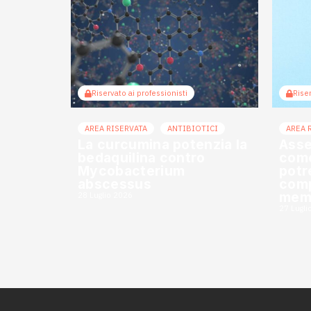
Riservato ai professionisti
Riser
AREA RISERVATA
ANTIBIOTICI
AREA 
La curcumina potenzia la
Asse
bedaquilina contro
come
Mycobacterium
potr
abscessus
comp
mem
28 Luglio 2026
27 Lugli