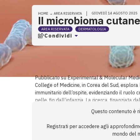
GIOVEDÌ 14 AGOSTO 2025
HOME
→
AREA RISERVATA
Il microbioma cutaneo
AREA RISERVATA
DERMATOLOGIA
Condividi
Pubblicato su Experimental & Molecular Medici
College of Medicine, in Corea del Sud, esplora l
immunitario dell’ospite, evidenziando il ruolo 
pelle, fin dall’infanzia. La ricerca, finanziata
Ji-Hwan Ryu, offre nuove prospettive per comp
Questo contenuto è ris
innovative per il trattamento delle malattie del
microbiota cutaneo è compo...
Registrati per accedere agli approfondim
mondo del mi