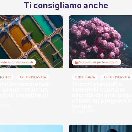
Ti consigliamo anche
vato ai professionisti
Riservato ai professionisti
IOTICI
AREA RISERVATA
ONCOLOGIA
AREA RISERVATA
bioticoresistenza:
Tumori maschili e
e acque reflue un
femminili ospitano
toio invisibile di
microbi diversi: possi
effetti su prognosi e
terapie
o 2026
31 Luglio 2026