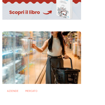
AZIENDE
MERCATO
Prodotti biotici e GDO: free
from, fermenti lattici e petcare