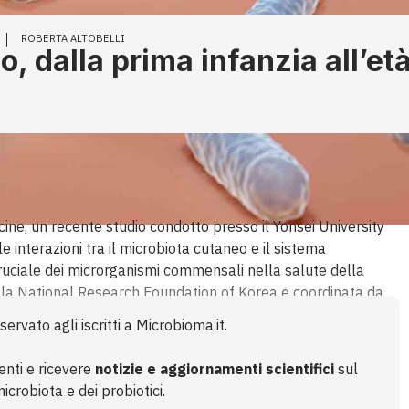
ROBERTA ALTOBELLI
, dalla prima infanzia all’et
ne, un recente studio condotto presso il Yonsei University
e interazioni tra il microbiota cutaneo e il sistema
cruciale dei microrganismi commensali nella salute della
 dalla National Research Foundation of Korea e coordinata da
rendere la fisiologia cutanea e sviluppare strategie
ervato agli iscritti a Microbioma.it.
la pelle. Microbiota cutaneo e interazione con l’ospite Il
enti e ricevere
notizie e aggiornamenti scientifici
sul
crobiota e dei probiotici.