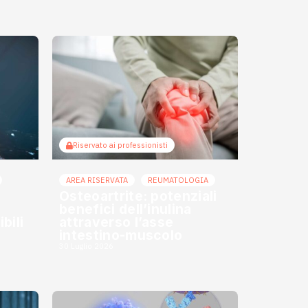
Riservato ai professionisti
AREA RISERVATA
REUMATOLOGIA
Osteoartrite: potenziali
benefici dell’inulina
bili
attraverso l’asse
intestino-muscolo
30 Luglio 2026