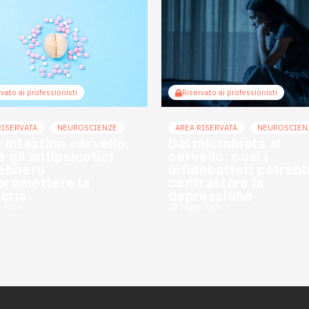
vato ai professionisti
Riservato ai professionisti
RISERVATA
NEUROSCIENZE
AREA RISERVATA
NEUROSCIEN
 intestino cervello:
Dal microbiota al
 gli antipsicotici
cervello: così i
ebbero
bifidobatteri potreb
romettere la
contrastare la
oria
depressione
o 2026
24 Luglio 2026