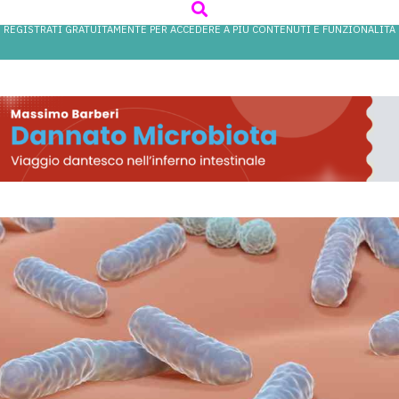
REGISTRATI GRATUITAMENTE PER ACCEDERE A PIÙ CONTENUTI E FUNZIONALITÀ