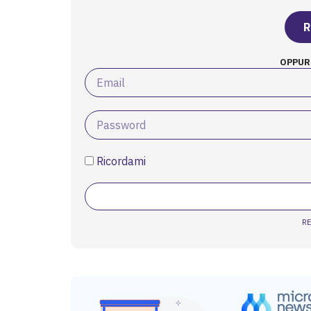
R
OPPUR
Ricordami
R