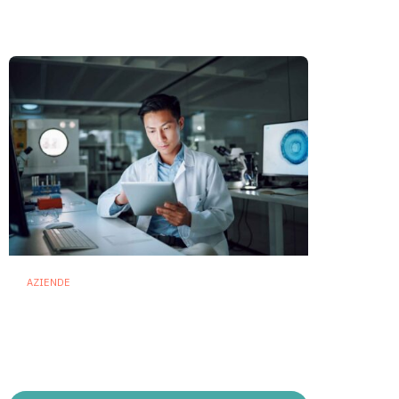
ridisegnano il mercato
28 Luglio 2026
AZIENDE
Ibezapolstat, Acurx prepara il
salto nella CDI recidivante
puntando sulla preservazione
del microbioma
21 Luglio 2026