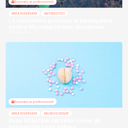
Riservato ai professionisti
AREA RISERVATA
ANTIBIOTICI
La curcumina potenzia la bedaquilina
contro Mycobacterium abscessus
28 Luglio 2026
Riservato ai professionisti
AREA RISERVATA
NEUROSCIENZE
Asse intestino cervello: come gli
antipsicotici potrebbero