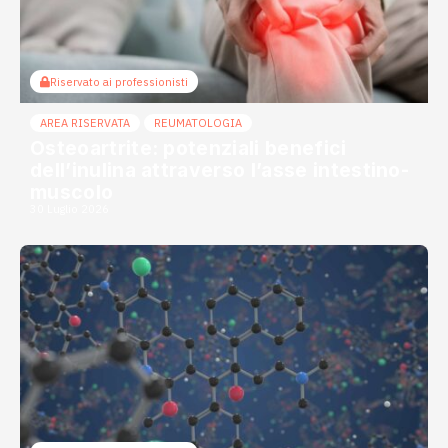
Riservato ai professionisti
AREA RISERVATA
REUMATOLOGIA
Osteoartrite: potenziali benefici
dell’inulina attraverso l’asse intestino-
muscolo
30 Luglio 2026