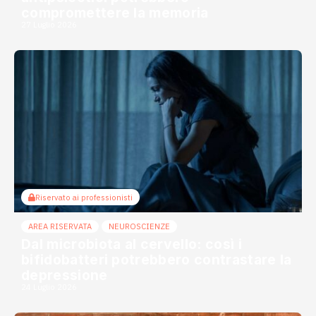
compromettere la memoria
27 Luglio 2026
Riservato ai professionisti
AREA RISERVATA
NEUROSCIENZE
Dal microbiota al cervello: così i
bifidobatteri potrebbero contrastare la
depressione
24 Luglio 2026