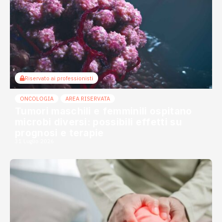
Riservato ai professionisti
ONCOLOGIA
AREA RISERVATA
Tumori maschili e femminili ospitano
microbi diversi: possibili effetti su
prognosi e terapie
31 Luglio 2026