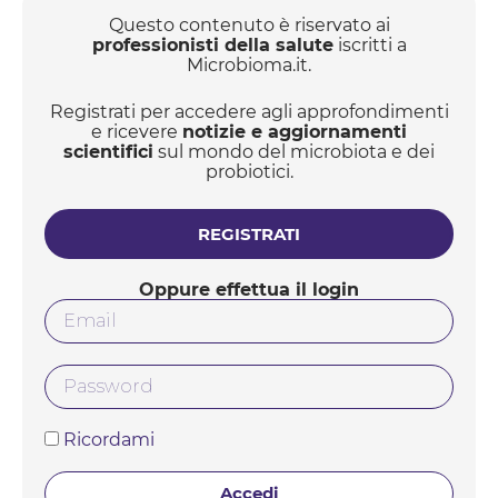
all’infiammazione. I risultati, pubblicati su Science,
suggeriscono quindi che il ceppo MTB e la sua
Questo contenuto è riservato ai
tossina possano causare l’infiammazione
professionisti della salute
iscritti a
intestinale nei pazienti con colite ulcerosa.
Microbioma.it.
Precedenti studi hanno dimostrat...
Registrati per accedere agli approfondimenti
e ricevere
notizie e aggiornamenti
scientifici
sul mondo del microbiota e dei
probiotici.
REGISTRATI
Oppure effettua il login
Ricordami
Accedi