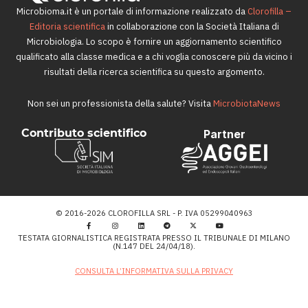
Microbioma.it è un portale di informazione realizzato da
Clorofilla –
Editoria scientifica
in collaborazione con la Società Italiana di
Microbiologia. Lo scopo è fornire un aggiornamento scientifico
qualificato alla classe medica e a chi voglia conoscere più da vicino i
risultati della ricerca scientifica su questo argomento.
Non sei un professionista della salute? Visita
MicrobiotaNews
Contributo scientifico
Partner
© 2016-2026 CLOROFILLA SRL - P. IVA 05299040963
TESTATA GIORNALISTICA REGISTRATA PRESSO IL TRIBUNALE DI MILANO
(N.147 DEL 24/04/18).
CONSULTA L’INFORMATIVA SULLA PRIVACY