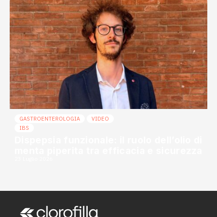
GASTROENTEROLOGIA
VIDEO
IBS
Dispepsia funzionale: il ruolo dell’olio di
menta piperita tra efficacia e sicurezza
23 Luglio 2026