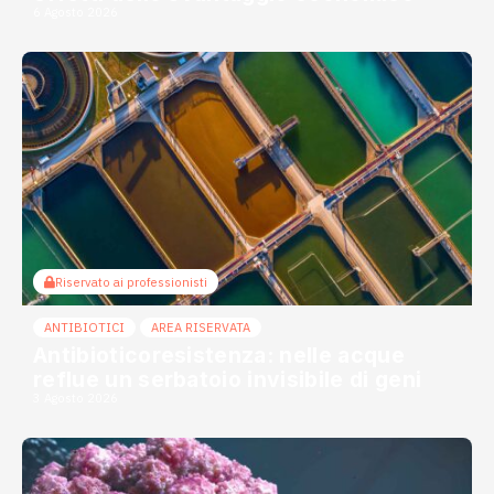
6 Agosto 2026
Riservato ai professionisti
ANTIBIOTICI
AREA RISERVATA
Antibioticoresistenza: nelle acque
reflue un serbatoio invisibile di geni
3 Agosto 2026