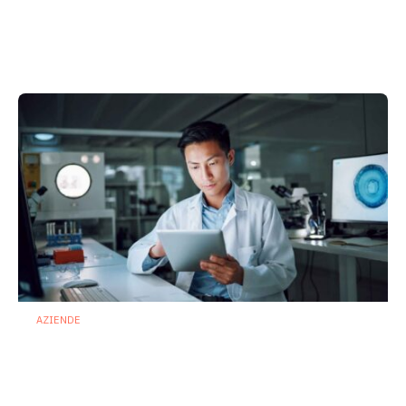
Prodotti biotici e GDO: free from,
fermenti lattici e petcare ridisegnano il
mercato
28 Luglio 2026
AZIENDE
Ibezapolstat, Acurx prepara il salto
nella CDI recidivante puntando sulla
preservazione del microbioma
21 Luglio 2026