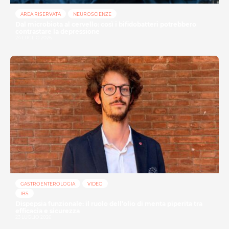
AREA RISERVATA
NEUROSCIENZE
Dal microbiota al cervello: così i bifidobatteri potrebbero
contrastare la depressione
24 LUGLIO 2026
GASTROENTEROLOGIA
VIDEO
IBS
Dispepsia funzionale: il ruolo dell’olio di menta piperita tra
efficacia e sicurezza
23 LUGLIO 2026