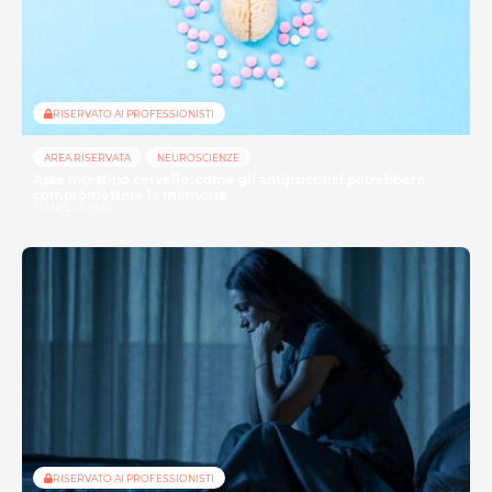
RISERVATO AI PROFESSIONISTI
AREA RISERVATA
NEUROSCIENZE
Asse intestino cervello: come gli antipsicotici potrebbero
compromettere la memoria
27 LUGLIO 2026
RISERVATO AI PROFESSIONISTI