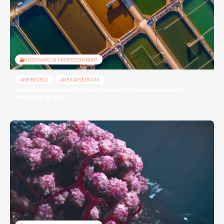
RISERVATO AI PROFESSIONISTI
ANTIBIOTICI
AREA RISERVATA
Antibioticoresistenza: nelle acque reflue un serbatoio
invisibile di geni
3 AGOSTO 2026