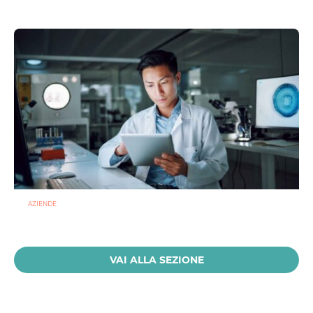
28 LUGLIO 2026
AZIENDE
Ibezapolstat, Acurx prepara il salto nella CDI recidivante
puntando sulla preservazione del microbioma
21 LUGLIO 2026
VAI ALLA SEZIONE