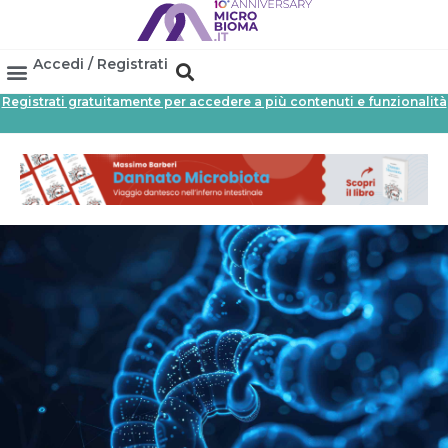
Accedi / Registrati
Registrati gratuitamente per accedere a più contenuti e funzionalità
Area Professionisti
Database Probiotici
Canale Farmacia
Referenze In Farmacia