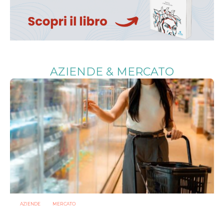
AZIENDE & MERCATO
AZIENDE
MERCATO
Prodotti biotici e GDO: free from, fermenti lattici e petcare
ridisegnano il mercato