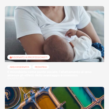
RISERVATO AI PROFESSIONISTI
AREA RISERVATA
PEDIATRIA
Il microbiota come ponte sociale: l’allattamento al seno
attenua gli effetti dello svantaggio economico
6 AGOSTO 2026