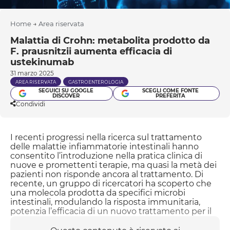
Home
→
Area riservata
Malattia di Crohn: metabolita prodotto da
F. prausnitzii aumenta efficacia di
ustekinumab
31 marzo 2025
AREA RISERVATA
GASTROENTEROLOGIA
SEGUICI SU GOOGLE
SCEGLI COME FONTE
DISCOVER
PREFERITA
Condividi
I recenti progressi nella ricerca sul trattamento
delle malattie infiammatorie intestinali hanno
consentito l’introduzione nella pratica clinica di
nuove e promettenti terapie, ma quasi la metà dei
pazienti non risponde ancora al trattamento. Di
recente, un gruppo di ricercatori ha scoperto che
una molecola prodotta da specifici microbi
intestinali, modulando la risposta immunitaria,
potenzia l’efficacia di un nuovo trattamento per il
morbo di Crohn. Lo studio, pubblicato su Cell
Metabolism, potrebbe aprire la strada ad approcci