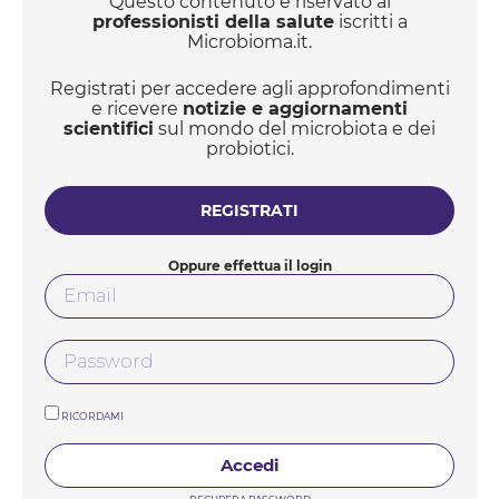
Questo contenuto è riservato ai
personalizzati per trattare questa condizione. «I
professionisti della salute
iscritti a
risultati suggeriscono che prendere di mira
Microbioma.it.
specifici pathway met...
Registrati per accedere agli approfondimenti
e ricevere
notizie e aggiornamenti
scientifici
sul mondo del microbiota e dei
probiotici.
REGISTRATI
Oppure effettua il login
RICORDAMI
Accedi