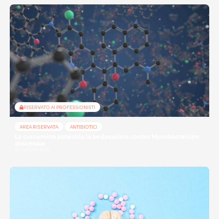
RISERVATO AI PROFESSIONISTI
AREA RISERVATA
ANTIBIOTICI
La curcumina potenzia la bedaquilina contro Mycobacterium
abscessus
28 LUGLIO 2026