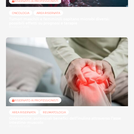
RISERVATO AI PROFESSIONISTI
ONCOLOGIA
AREA RISERVATA
Tumori maschili e femminili ospitano microbi diversi:
possibili effetti su prognosi e terapie
31 LUGLIO 2026
RISERVATO AI PROFESSIONISTI
AREA RISERVATA
REUMATOLOGIA
Osteoartrite: potenziali benefici dell’inulina attraverso l’asse
intestino-muscolo
30 LUGLIO 2026