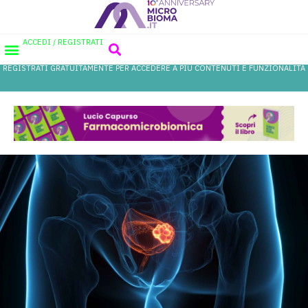
ACCEDI / REGISTRATI
REGISTRATI GRATUITAMENTE PER ACCEDERE A PIÙ CONTENUTI E FUNZIONALITÀ
AREA PROFESSIONISTI
DATABASE PROBIOTICI
CANALE FARMACIA
REFERENZE IN FARMACIA