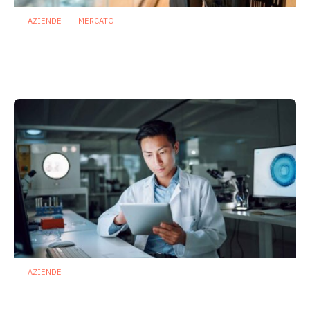
AZIENDE
MERCATO
Prodotti biotici e GDO: free from,
fermenti lattici e petcare ridisegnano il
mercato
28 Luglio 2026
AZIENDE
Ibezapolstat, Acurx prepara il salto
nella CDI recidivante puntando sulla