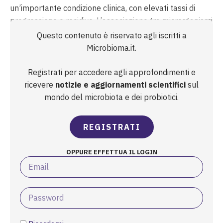
un’importante condizione clinica, con elevati tassi di
progressione e recidive. L’associazione tra microrganismi
e sviluppo del cancro è stata ampiamente documentata
Questo contenuto è riservato agli iscritti a
in diversi tipi di cancro, tra cui quelli del pene, della
Microbioma.it.
cervice, ...
Registrati per accedere agli approfondimenti e
ricevere
notizie e aggiornamenti scientifici
sul
mondo del microbiota e dei probiotici.
REGISTRATI
OPPURE EFFETTUA IL LOGIN