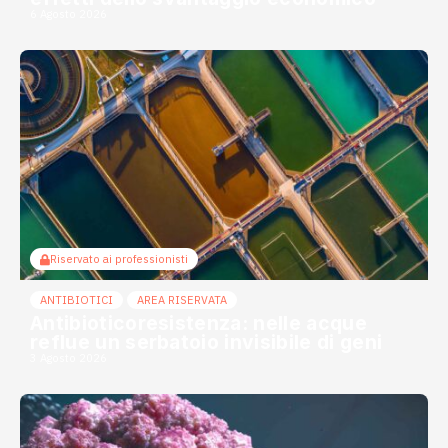
6 Agosto 2026
Riservato ai professionisti
ANTIBIOTICI
AREA RISERVATA
Antibioticoresistenza: nelle acque
reflue un serbatoio invisibile di geni
3 Agosto 2026