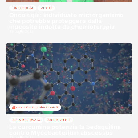
ONCOLOGIA
VIDEO
Oncologia: individuato microrganismo
che potrebbe proteggere dalla
mucosite indotta da chemioterapia
29 Luglio 2026
Riservato ai professionisti
AREA RISERVATA
ANTIBIOTICI
La curcumina potenzia la bedaquilina
contro Mycobacterium abscessus
28 Luglio 2026