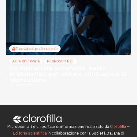
Riservato ai professionisti
AREA RISERVATA
NEUROSCIENZE
Dal microbiota al cervello: così i
bifidobatteri potrebbero contrastare la
depressione
24 Luglio 2026
Microbioma.it è un portale di informazione realizzato da
Clorofilla –
Editoria scientifica
in collaborazione con la Società Italiana di