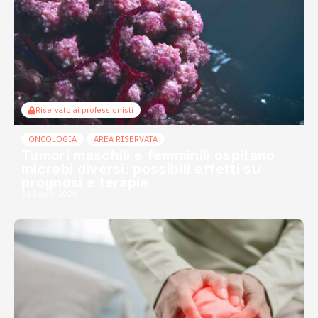
Riservato ai professionisti
ONCOLOGIA
AREA RISERVATA
Tumori maschili e femminili ospitano
microbi diversi: possibili effetti su
prognosi e terapie
31 Luglio 2026