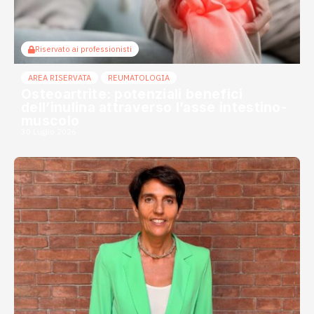
Riservato ai professionisti
AREA RISERVATA
REUMATOLOGIA
Osteoartrite: potenziali benefici
dell’inulina attraverso l’asse intestino-
muscolo
30 Luglio 2026