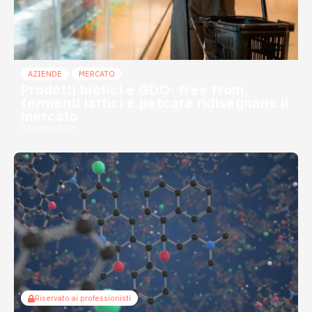
AZIENDE
MERCATO
Prodotti biotici e GDO: free from,
fermenti lattici e petcare ridisegnano il
mercato
28 Luglio 2026
Riservato ai professionisti