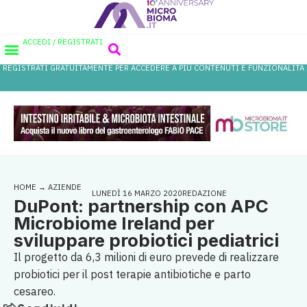
ACCEDI / REGISTRATI
REGISTRATI GRATUITAMENTE PER ACCEDERE A PIÙ CONTENUTI E FUNZIONALITÀ
AREA PROFESSIONISTI
DATABASE PROBIOTICI
CANALE FARMACIA
REFERENZE IN FARMACIA
HOME
→
AZIENDE
LUNEDÌ 16 MARZO 2020
REDAZIONE
DuPont: partnership con APC
Microbiome Ireland per
sviluppare probiotici pediatrici
Il progetto da 6,3 milioni di euro prevede di realizzare
probiotici per il post terapie antibiotiche e parto
cesareo.