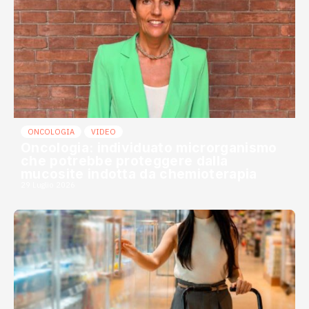
ONCOLOGIA
VIDEO
Oncologia: individuato microrganismo
che potrebbe proteggere dalla
mucosite indotta da chemioterapia
29 Luglio 2026