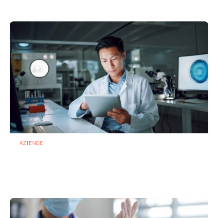
28 Luglio 2026
AZIENDE
Ibezapolstat, Acurx prepara il salto
nella CDI recidivante puntando sulla
preservazione del microbioma
21 Luglio 2026