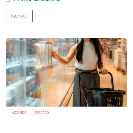
Iscriviti
AZIENDE
MERCATO
Prodotti biotici e GDO: free from,
fermenti lattici e petcare ridisegnano il
mercato