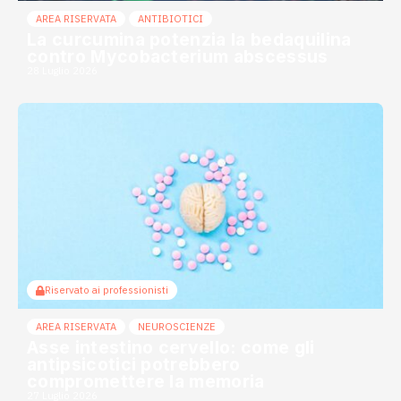
AREA RISERVATA
ANTIBIOTICI
La curcumina potenzia la bedaquilina
contro Mycobacterium abscessus
28 Luglio 2026
Riservato ai professionisti
AREA RISERVATA
NEUROSCIENZE
Asse intestino cervello: come gli
antipsicotici potrebbero
compromettere la memoria
27 Luglio 2026