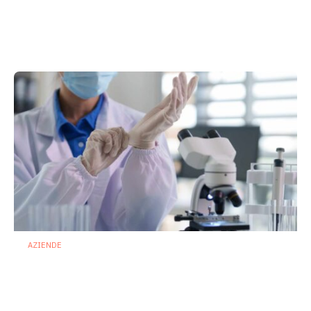
Ibezapolstat, Acurx prepara il salto
nella CDI recidivante puntando sulla
preservazione del microbioma
21 Luglio 2026
AZIENDE
Terapie microbiome based: Biofortis
conquista il via libera dell’ANSM
francese
16 Luglio 2026