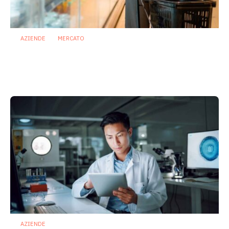
AZIENDE
MERCATO
Prodotti biotici e GDO: free from,
fermenti lattici e petcare ridisegnano il
mercato
28 Luglio 2026
AZIENDE