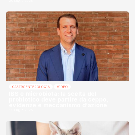
20 Luglio 2026
GASTROENTEROLOGIA
VIDEO
IBS e microbiota: la scelta del
probiotico deve partire da ceppo,
evidenze e meccanismo d’azione
15 Luglio 2026