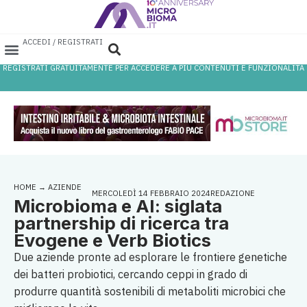
ACCEDI / REGISTRATI
REGISTRATI GRATUITAMENTE PER ACCEDERE A PIÙ CONTENUTI E FUNZIONALITÀ
AREA PROFESSIONISTI
DATABASE PROBIOTICI
CANALE FARMACIA
REFERENZE IN FARMACIA
HOME
→
AZIENDE
MERCOLEDÌ 14 FEBBRAIO 2024
REDAZIONE
Microbioma e AI: siglata
partnership di ricerca tra
Evogene e Verb Biotics
Due aziende pronte ad esplorare le frontiere genetiche
dei batteri probiotici, cercando ceppi in grado di
produrre quantità sostenibili di metaboliti microbici che