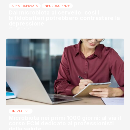
AREA RISERVATA
NEUROSCIENZE
Dal microbiota al cervello: così i
bifidobatteri potrebbero contrastare la
depressione
24 Luglio 2026
INIZIATIVE
Microbiota nei primi 1000 giorni: al via il
corso ECM dedicato ai professionisti
della salute