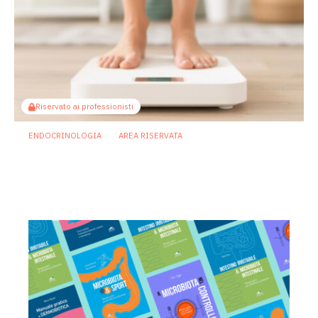
Riservato ai professionisti
ENDOCRINOLOGIA
AREA RISERVATA
Il microbiota orale potrebbe contribuire
ai disturbi metabolici dell’obesità
17 Aprile 2026