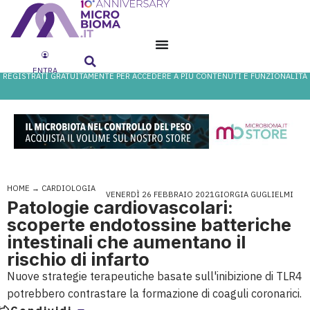
ENTRA
REGISTRATI GRATUITAMENTE PER ACCEDERE A PIÙ CONTENUTI E FUNZIONALITÀ
HOME
→
CARDIOLOGIA
VENERDÌ 26 FEBBRAIO 2021
GIORGIA GUGLIELMI
Patologie cardiovascolari:
scoperte endotossine batteriche
intestinali che aumentano il
rischio di infarto
Nuove strategie terapeutiche basate sull'inibizione di TLR4
potrebbero contrastare la formazione di coaguli coronarici.