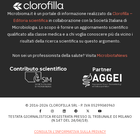
Microbioma.it è un portale di informazione realizzato da
Clorofilla –
Editoria scientifica
in collaborazione con la Società Italiana di
Microbiologia. Lo scopo è fornire un aggiornamento scientifico
qualificato alla classe medica e a chi voglia conoscere più da vicino i
risultati della ricerca scientifica su questo argomento.
Non sei un professionista della salute? Visita
MicrobiotaNews
Contributo scientifico
Partner
© 2016-2026 CLOROFILLA SRL - P. IVA 05299040963
TESTATA GIORNALISTICA REGISTRATA PRESSO IL TRIBUNALE DI MILANO
(N.147 DEL 24/04/18).
CONSULTA L’INFORMATIVA SULLA PRIVACY