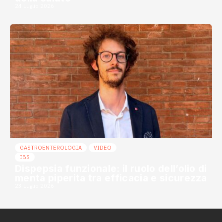
24 Luglio 2026
GASTROENTEROLOGIA
VIDEO
IBS
Dispepsia funzionale: il ruolo dell’olio di
menta piperita tra efficacia e sicurezza
23 Luglio 2026