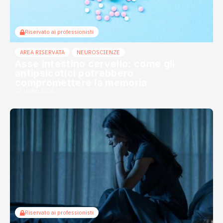
Riservato ai professionisti
AREA RISERVATA
NEUROSCIENZE
Asse intestino cervello: come gli
antipsicotici potrebbero
compromettere la memoria
27 Luglio 2026
Riservato ai professionisti