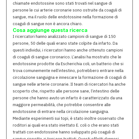
chiamate endotossine sono stati trovati nel sangue di
persone le cui arterie coronarie sono ostruite da coaguli di
sangue, ma il ruolo delle endotossine nella formazione di
coaguli di sangue non è ancora chiaro.
Cosa aggiunge questa ricerca
I ricercatori hanno analizzato campioni di sangue di 150
persone, 50 delle quali erano state colpite da infarto. Da
questi individui, i ricercatori hanno anche ottenuto campioni
di coaguli di sangue coronarico. L’analisi ha mostrato che le
endotossine prodotte da Escherichia coli, un batterio che si
trova comunemente nell’intestino, potrebbero entrare nella
circolazione sanguigna e innescare la formazione di coaguli di
sangue nelle arterie coronarie. Il team di ricercatori ha anche
scoperto che, rispetto alle persone sane, l’intestino delle
persone che hanno avuto un infarto è caratterizzato da una
maggiore permeabilità, che potrebbe consentire alle
endotossine di entrare nella circolazione sanguigna.
Mediante esperimenti sui topi, è stato inoltre osservato che
roditori ai quali era stato iniettato E. coli o che erano stati
trattati con endotossine hanno sviluppato più coaguli di
sangue rispetto ai topi non trattati. Questi effetti dannosi