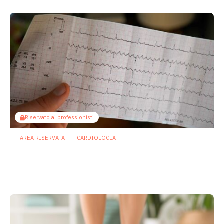
Riservato ai professionisti
AREA RISERVATA
CARDIOLOGIA
Fibrillazione atriale: scoperto
metabolita batterico intestinale che
riduce il rischio
8 Maggio 2026