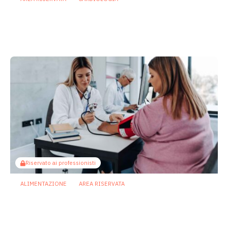
Ictus: microbiota e metaboliti svelano
nuovi segnali dell’asse intestino-
cervello
25 Giugno 2026
Riservato ai professionisti
ALIMENTAZIONE
AREA RISERVATA
Obesità, il BMI non basta: dal
metaboloma un nuovo indicatore del
rischio cardiometabolico
8 Giugno 2026