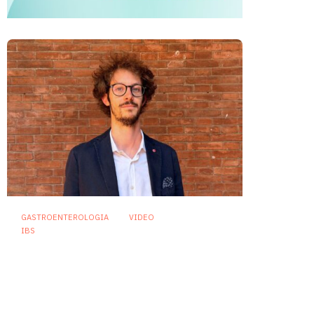
GASTROENTEROLOGIA
VIDEO
IBS
Dispepsia funzionale: il ruolo
dell’olio di menta piperita tra
efficacia e sicurezza
23 Luglio 2026