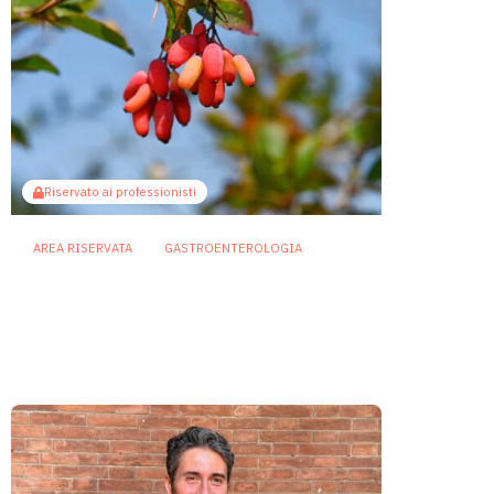
Riservato ai professionisti
AREA RISERVATA
GASTROENTEROLOGIA
Berberina e IBD: dal microbiota
alla barriera intestinale, un
potenziale alleato contro
l’infiammazione
23 Luglio 2026