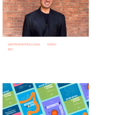
GASTROENTEROLOGIA
VIDEO
IBS
Sindrome dell’intestino
irritabile: diagnosi accurata e
trattamento personalizzato,
oltre i luoghi comuni
21 Luglio 2026