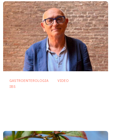
GASTROENTEROLOGIA
VIDEO
IBS
Asse intestino-cervello e
sindrome dell’intestino
irritabile: oltre l’idea che sia
“tutto nella testa”
23 Luglio 2026