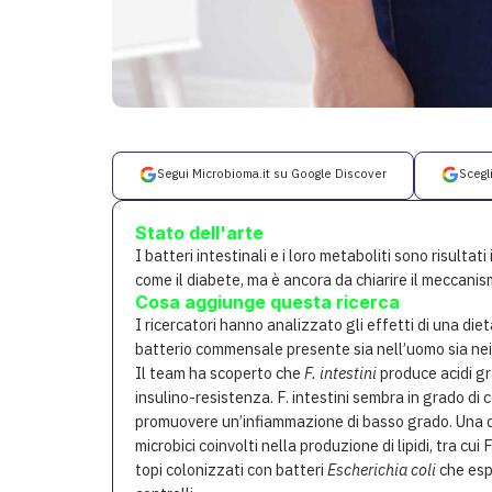
Segui Microbioma.it su Google Discover
Scegl
Stato dell'arte
I batteri intestinali e i loro metaboliti sono risultat
come il diabete, ma è ancora da chiarire il meccani
Cosa aggiunge questa ricerca
I ricercatori hanno analizzato gli effetti di una diet
batterio commensale presente sia nell’uomo sia nei to
Il team ha scoperto che
F. intestini
produce acidi gr
insulino-resistenza. F. intestini sembra in grado di 
promuovere un’infiammazione di basso grado. Una die
microbici coinvolti nella produzione di lipidi, tra cu
topi colonizzati con batteri
Escherichia coli
che esp