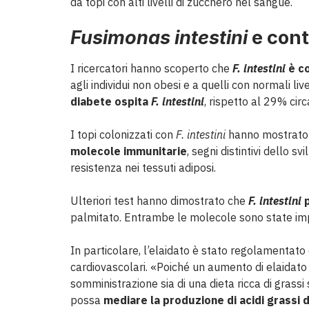
da topi con alti livelli di zucchero nel sangue.
Fusimonas intestini
e cont
I ricercatori hanno scoperto che
F. intestini
è co
agli individui non obesi e a quelli con normali liv
diabete ospita
F. intestini
, rispetto al 29% circ
I topi colonizzati con
F. intestini
hanno mostrato
molecole immunitarie
, segni distintivi dello s
resistenza nei tessuti adiposi.
Ulteriori test hanno dimostrato che
F. intestini
p
palmitato. Entrambe le molecole sono state impli
In particolare, l’elaidato è stato regolamentato
cardiovascolari. «Poiché un aumento di elaidato 
somministrazione sia di una dieta ricca di grassi 
possa
mediare la produzione di acidi grassi d