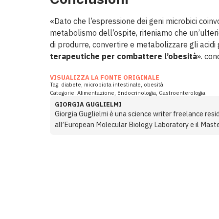
«Dato che l’espressione dei geni microbici coinvol
metabolismo dell’ospite, riteniamo che un’ulte
di produrre, convertire e metabolizzare gli acidi
terapeutiche per combattere l’obesità
». con
VISUALIZZA LA FONTE ORIGINALE
Tag:
diabete
,
microbiota intestinale
,
obesità
Categorie:
Alimentazione
,
Endocrinologia
,
Gastroenterologia
GIORGIA GUGLIELMI
Giorgia Guglielmi è una science writer freelance resid
all’European Molecular Biology Laboratory e il Maste