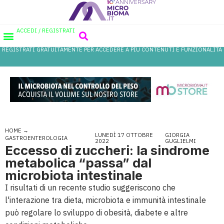
ACCEDI / REGISTRATI
REGISTRATI GRATUITAMENTE PER ACCEDERE A PIÙ CONTENUTI E FUNZIONALITÀ
AREA PROFESSIONISTI
DATABASE PROBIOTICI
CANALE FARMACIA
REFERENZE IN FARMACIA
HOME
→
LUNEDÌ 17 OTTOBRE
GIORGIA
GASTROENTEROLOGIA
2022
GUGLIELMI
Eccesso di zuccheri: la sindrome
metabolica “passa” dal
microbiota intestinale
I risultati di un recente studio suggeriscono che
l'interazione tra dieta, microbiota e immunità intestinale
può regolare lo sviluppo di obesità, diabete e altre