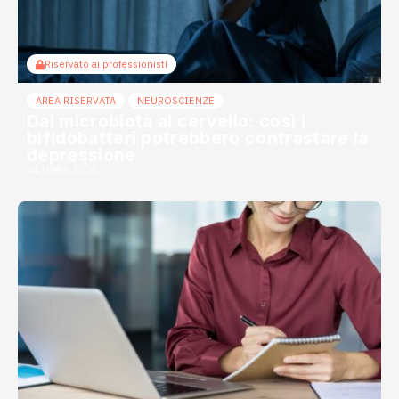
Riservato ai professionisti
AREA RISERVATA
NEUROSCIENZE
Dal microbiota al cervello: così i
bifidobatteri potrebbero contrastare la
depressione
24 Luglio 2026