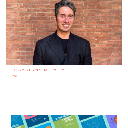
GASTROENTEROLOGIA
VIDEO
IBS
Sindrome dell’intestino irritabile:
diagnosi accurata e trattamento
personalizzato, oltre i luoghi comuni
21 Luglio 2026