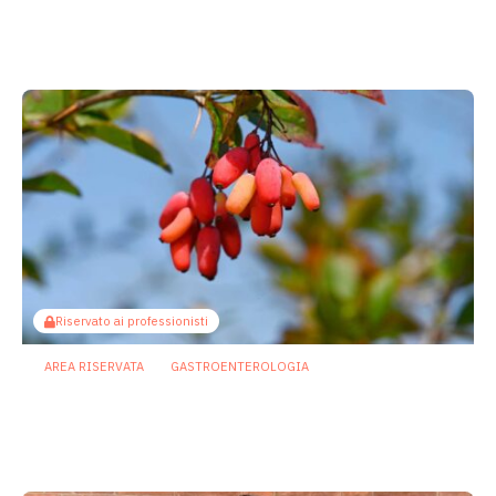
dell’intestino irritabile: oltre l’idea che
sia “tutto nella testa”
23 Luglio 2026
Riservato ai professionisti
AREA RISERVATA
GASTROENTEROLOGIA
Berberina e IBD: dal microbiota alla
barriera intestinale, un potenziale
alleato contro l’infiammazione
23 Luglio 2026