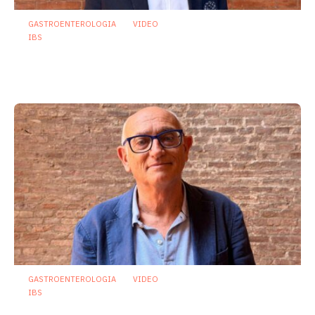
GASTROENTEROLOGIA
VIDEO
IBS
Dispepsia funzionale: il ruolo dell’olio di
menta piperita tra efficacia e sicurezza
23 Luglio 2026
GASTROENTEROLOGIA
VIDEO
IBS
Asse intestino-cervello e sindrome