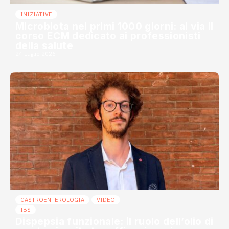
INIZIATIVE
Microbiota nei primi 1000 giorni: al via il
corso ECM dedicato ai professionisti
della salute
24 Luglio 2026
GASTROENTEROLOGIA
VIDEO
IBS
Dispepsia funzionale: il ruolo dell’olio di