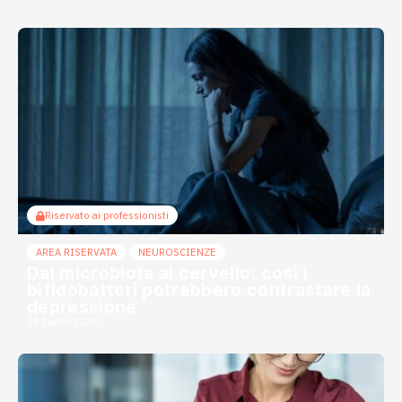
Riservato ai professionisti
AREA RISERVATA
NEUROSCIENZE
Dal microbiota al cervello: così i
bifidobatteri potrebbero contrastare la
depressione
24 Luglio 2026