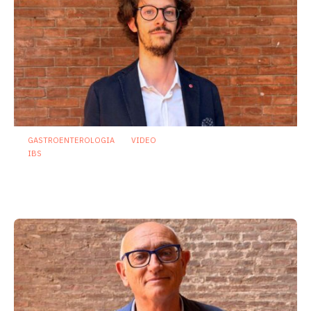
GASTROENTEROLOGIA
VIDEO
IBS
Dispepsia funzionale: il ruolo dell’olio di
menta piperita tra efficacia e sicurezza
23 Luglio 2026