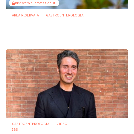
Riservato ai professionisti
AREA RISERVATA
GASTROENTEROLOGIA
Berberina e IBD: dal microbiota alla
barriera intestinale, un potenziale
alleato contro l’infiammazione
23 Luglio 2026
GASTROENTEROLOGIA
VIDEO
IBS