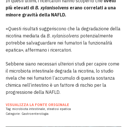
In questi ultimi, i ricercatori hanno scoperto che
livelli
più elevati di
B. xylanisolvens
erano correlati a una
minore gravità della NAFLD.
«Questi risultati suggeriscono che la degradazione della
nicotina mediata da
B. xylanisolvens
potenzialmente
potrebbe salvaguardare nei fumatori la funzionalità
epatica», affermano i ricercatori.
Sebbene siano necessari ulteriori studi per capire come
il microbiota intestinale degrada la nicotina, lo studio
rivela che nei fumatori l’accumulo di questa sostanza
chimica nell’intestino è un fattore di rischio per la
progressione della NAFLD.
VISUALIZZA LA FONTE ORIGINALE
Tag:
microbiota intestinale
,
steatosi epatica
Categorie:
Gastroenterologia