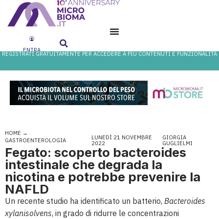
ENTRA
REGISTRATI GRATUITAMENTE PER ACCEDERE A PIÙ CONTENUTI E FUNZIONALITÀ
HOME
→
LUNEDÌ 21 NOVEMBRE
GIORGIA
GASTROENTEROLOGIA
2022
GUGLIELMI
Fegato: scoperto bacteroides
intestinale che degrada la
nicotina e potrebbe prevenire la
NAFLD
Un recente studio ha identificato un batterio,
Bacteroides
xylanisolvens
, in grado di ridurre le concentrazioni