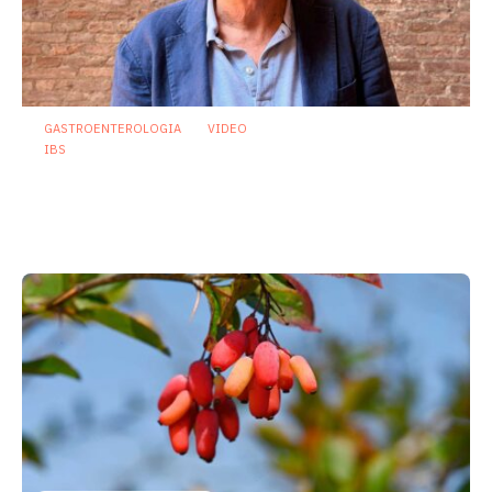
GASTROENTEROLOGIA
VIDEO
IBS
Asse intestino-cervello e sindrome
dell’intestino irritabile: oltre l’idea che
sia “tutto nella testa”
23 Luglio 2026