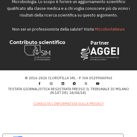
Microbiologia. Lo scopo è fornire un aggiornamento scientifico
qualificato alla classe medica e a chi voglia conoscere più da vicino i
risultati della ricerca scientifica su questo argomento.
Non sei un professionista della salute? Visita
MicrobiotaNews
Contributo scientifico
Partner
© 2016-2026 CLOROFILLA SRL - P. IVA 05299040963
TESTATA GIORNALISTICA REGISTRATA PRESSO IL TRIBUNALE DI MILANO
(N.147 DEL 24/04/18).
CONSULTA L’INFORMATIVA SULLA PRIVACY