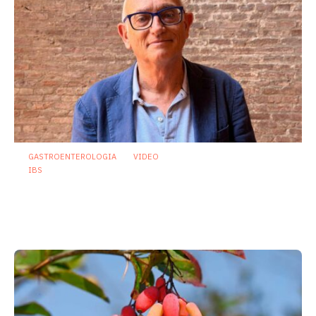
GASTROENTEROLOGIA
VIDEO
IBS
Asse intestino-cervello e sindrome
dell’intestino irritabile: oltre l’idea che
sia “tutto nella testa”
23 Luglio 2026