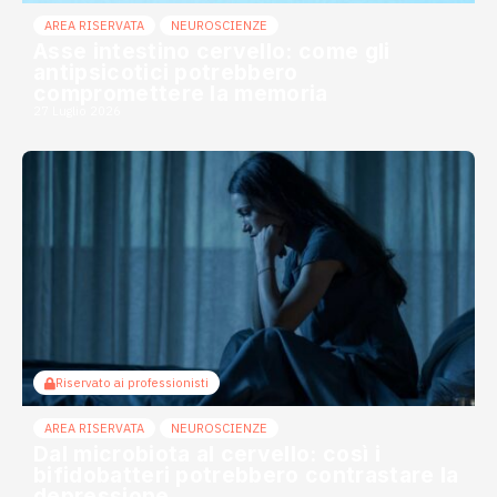
AREA RISERVATA
NEUROSCIENZE
Asse intestino cervello: come gli
antipsicotici potrebbero
compromettere la memoria
27 Luglio 2026
Riservato ai professionisti
AREA RISERVATA
NEUROSCIENZE
Dal microbiota al cervello: così i
bifidobatteri potrebbero contrastare la
depressione