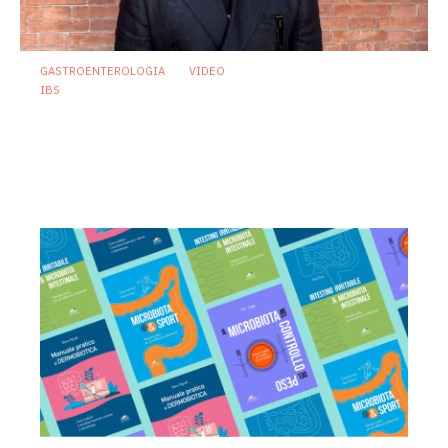
GASTROENTEROLOGIA
VIDEO
IBS
Sindrome dell’intestino irritabile:
diagnosi accurata e trattamento
personalizzato, oltre i luoghi comuni
21 Luglio 2026