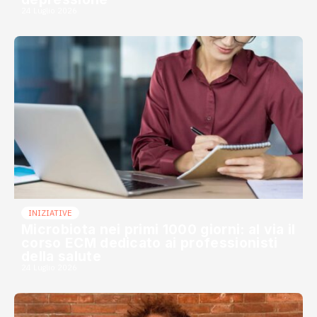
24 Luglio 2026
INIZIATIVE
Microbiota nei primi 1000 giorni: al via il
corso ECM dedicato ai professionisti
della salute
24 Luglio 2026