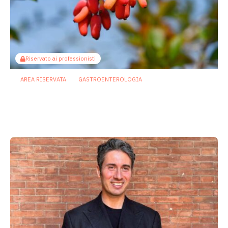
Riservato ai professionisti
AREA RISERVATA
GASTROENTEROLOGIA
Berberina e IBD: dal microbiota alla
barriera intestinale, un potenziale
alleato contro l’infiammazione
23 Luglio 2026