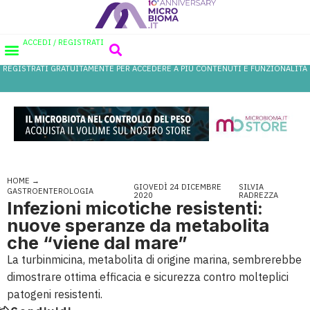
ACCEDI / REGISTRATI
REGISTRATI GRATUITAMENTE PER ACCEDERE A PIÙ CONTENUTI E FUNZIONALITÀ
AREA PROFESSIONISTI
DATABASE PROBIOTICI
CANALE FARMACIA
REFERENZE IN FARMACIA
HOME
→
GIOVEDÌ 24 DICEMBRE
SILVIA
GASTROENTEROLOGIA
2020
RADREZZA
Infezioni micotiche resistenti:
nuove speranze da metabolita
che “viene dal mare”
La turbinmicina, metabolita di origine marina, sembrerebbe
dimostrare ottima efficacia e sicurezza contro molteplici
patogeni resistenti.