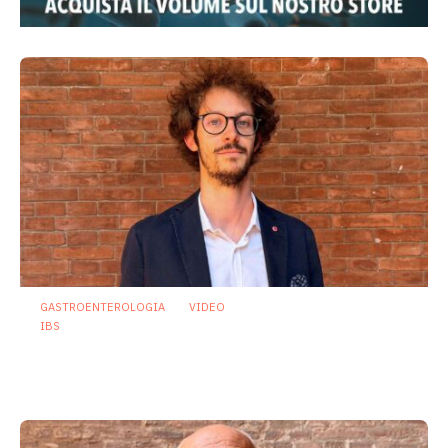
GASTROENTEROLOGIA
VIDEO
IBS
Dispepsia funzionale: il ruolo dell’olio di
menta piperita tra efficacia e sicurezza
23 Luglio 2026