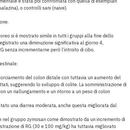
mentale è stata poi confrontata con quella di esemplari
salazina), o controlli sani (naive).
one.
eo si è mostrato simile in tutti i gruppi alla fine dello
gistrato una diminuzione significativa al giorno 4,
G senza incrementarne però l’introito di cibo.
testinale:
orciamento del colon distale con tuttavia un aumento del
ttati, suggerendo lo sviluppo di colite. La somministrazione di
 con un riallungamento e un ritorno a un peso di colon
ato una diarrea moderata, anche questa migliorata dal
ne nel gruppo zymosan come dimostrato da un incremento di
nistrazione di RG (30 e 100 mg/kg) ha tuttavia migliorato