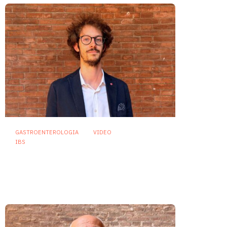
GASTROENTEROLOGIA
VIDEO
IBS
Dispepsia funzionale: il ruolo
dell’olio di menta piperita tra
efficacia e sicurezza
23 Luglio 2026