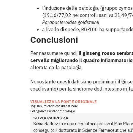
l’induzione della patologia (gruppo zymosa
(19,16/77,02 nei controlli sani
vs
21,49/74
Parabacteroides goldsteinii
a livello di specie, RG-100 ha supportand
Conclusioni
Per riassumere quindi,
il ginseng rosso sembra a
cervello migliorando il quadro infiammatorio
alterata dalla patologia.
Nonostante questi dati siano preliminari, il gin
coadiuvante) per la sindrome dell’intestino irrita
VISUALIZZA LA FONTE ORIGINALE
Tag:
ibs
,
microbiota intestinale
Categorie:
Gastroenterologia
SILVIA RADREZZA
Silvia Radrezza è una ricercatrice presso il Max Plan
conseguito il dottorato in Scienze Farmaceutiche all’