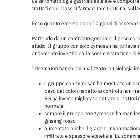
La sintomatologia gastrointestinale e comporta
trattati con i classici farmaci (amitriptilina, sulfa
Ecco quanto emerso dopo 10 giorni di osservazi
Partendo da un confronto generale, il peso corpor
studio. Il gruppo con solo zymosan ha tuttavia re
andamento invertito dalla somministrazione di R
I ricercatori hanno poi analizzato la fisiologia in
il gruppo con zymosan ha mostrato un acc
peso del colon rispetto ai controlli non tra
RG ha invece migliorato entrambi i fattori
normale
sempre il gruppo con zymosan ha manifest
ginseng rosso
aumentato anche il grado di infiammazio
infiltrato e spessore epiteliale. La sommi