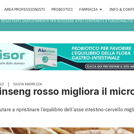
AREA PROFESSIONISTI
PROBIOTICI
FARMACIA
INFO & CONT
REGISTRATI GRATUITAMENTE PER ACCEDERE A PIÙ CONTENUTI E FUNZIONALITÀ
22
SILVIA RADREZZA
l ginseng rosso migliora il mic
tare a ripristinare l’equilibrio dell’asse intestino-cervello mig