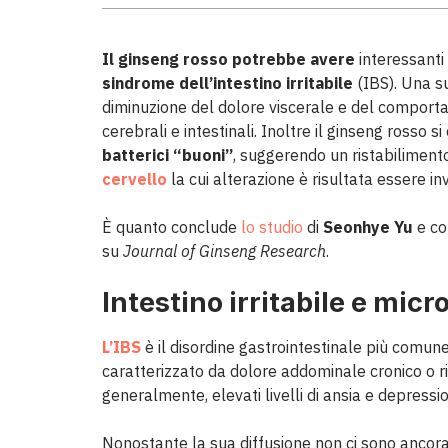
Il ginseng rosso
potrebbe avere
interessanti
sindrome dell’intestino irritabile
(IBS). Una s
diminuzione del dolore viscerale e del comportam
cerebrali e intestinali. Inoltre il ginseng rosso s
batterici “buoni”
, suggerendo un ristabilimento
cervello
la cui alterazione è risultata essere i
È quanto conclude
lo studio
di
Seonhye Yu
e co
su
Journal of Ginseng Research
.
Intestino irritabile e micr
L’IBS
è il disordine gastrointestinale più comune 
caratterizzato da dolore addominale cronico o ri
generalmente, elevati livelli di ansia e depressi
Nonostante la sua diffusione non ci sono ancora