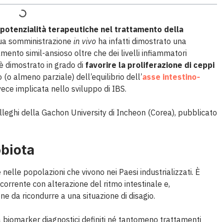
potenzialità terapeutiche nel trattamento della
ua somministrazione
in vivo
ha infatti dimostrato una
ento simil-ansioso oltre che dei livelli infiammatori
i è dimostrato in grado di
favorire la proliferazione di ceppi
 (o almeno parziale) dell’equilibrio dell’
asse intestino-
nvece implicata nello sviluppo di IBS.
lleghi della Gachon University di Incheon (Corea), pubblicato
obiota
nelle popolazioni che vivono nei Paesi industrializzati. È
corrente con alterazione del ritmo intestinale e,
one da ricondurre a una situazione di disagio.
 biomarker diagnostici definiti né tantomeno trattamenti