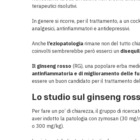
terapeutici risolutivi.
In genere si ricorre, per il trattamento, a un cockt
analgesici, antinfiammatori e antidepressivi.
Anche
l’eziopatologia
rimane non del tutto chi
coinvolti sembrerebbe però esserci un
disequil
Il ginseng rosso
(RG), una popolare erba medic
antinfiammatoria e di miglioramento delle fu
essere un buon candidato per il trattamento del
Lo studio sul ginseng ros
Per fare un po’ di chiarezza, il gruppo di ricerca
aver indotto la patologia con
zymosan (30 mg/ml
o 300 mg/kg).