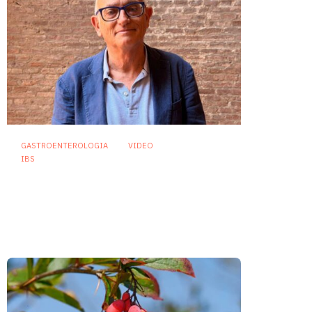
GASTROENTEROLOGIA
VIDEO
IBS
Asse intestino-cervello e
sindrome dell’intestino
irritabile: oltre l’idea che sia
“tutto nella testa”
23 Luglio 2026