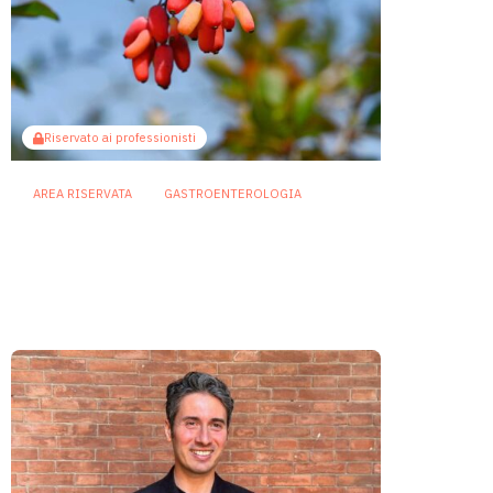
Riservato ai professionisti
AREA RISERVATA
GASTROENTEROLOGIA
Berberina e IBD: dal microbiota
alla barriera intestinale, un
potenziale alleato contro
l’infiammazione
23 Luglio 2026