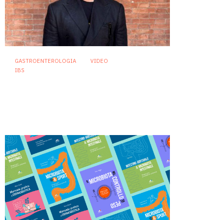
GASTROENTEROLOGIA
VIDEO
IBS
Sindrome dell’intestino
irritabile: diagnosi accurata e
trattamento personalizzato,
oltre i luoghi comuni
21 Luglio 2026