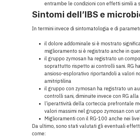
entrambe le condizioni con effetti simili 
Sintomi dell’IBS e microbi
In termini invece di sintomatologia e di parametr
il dolore addominale si è mostrato signif
miglioramento si è registrato anche in que
il gruppo zymosan ha registrato un compo
soprattutto rispetto ai controlli sani. RG 
ansioso-esplorativo riportandoli a valori n
amitriptilina
il gruppo con zymosan ha registrato un aum
controlli sani, diminuite invece con RG al
l’iperattività della corteccia prefrontale mo
valori massimi nel gruppo zymosan con un
Miglioramenti con il RG-100 anche nei livel
Da ultimo, sono stati valutati gli eventuali eff
come: