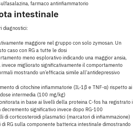
a sulfasalazina, farmaco antinfiammatorio
ota intestinale
i diagnostici:
icativamente maggiore nel gruppo con solo zymosan. Un
sto caso con RG a tutte le dosi
rtamento meno esplorativo indicando una maggior ansia,
ha invece migliorato significativamente il comportamento
ormali mostrando un’efficacia simile all’antidepressivo
ento di citochine infiammatorie (IL-1β e TNF-α) rispetto ai
la dose intermedia (100 mg/kg)
nitorata in base ai livelli della proteina C-fos ha registrato i
 decremento significativo invece dopo RG-100
li di corticosteroidi plasmatici (marcatori di infiammazione)
etti di RG sulla componente batterica intestinale dimostrando