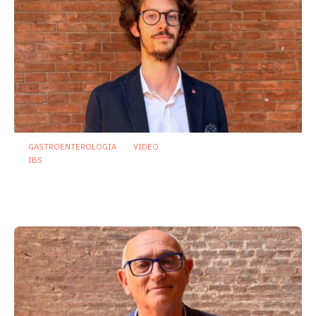
GASTROENTEROLOGIA
VIDEO
IBS
Dispepsia funzionale: il ruolo dell’olio di
menta piperita tra efficacia e sicurezza
23 Luglio 2026