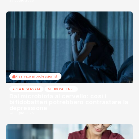
27 Luglio 2026
Riservato ai professionisti
AREA RISERVATA
NEUROSCIENZE
Dal microbiota al cervello: così i
bifidobatteri potrebbero contrastare la
depressione
24 Luglio 2026