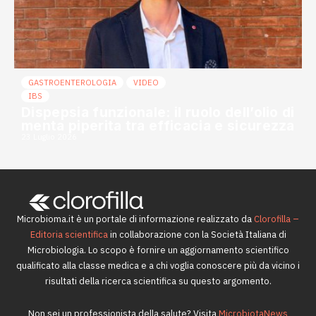
GASTROENTEROLOGIA
VIDEO
IBS
Dispepsia funzionale: il ruolo dell’olio di
menta piperita tra efficacia e sicurezza
23 Luglio 2026
Microbioma.it è un portale di informazione realizzato da
Clorofilla –
Editoria scientifica
in collaborazione con la Società Italiana di
Microbiologia. Lo scopo è fornire un aggiornamento scientifico
qualificato alla classe medica e a chi voglia conoscere più da vicino i
risultati della ricerca scientifica su questo argomento.
Non sei un professionista della salute? Visita
MicrobiotaNews