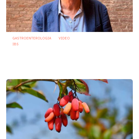
GASTROENTEROLOGIA
VIDEO
IBS
Asse intestino-cervello e sindrome
dell’intestino irritabile: oltre l’idea che
sia “tutto nella testa”
23 Luglio 2026