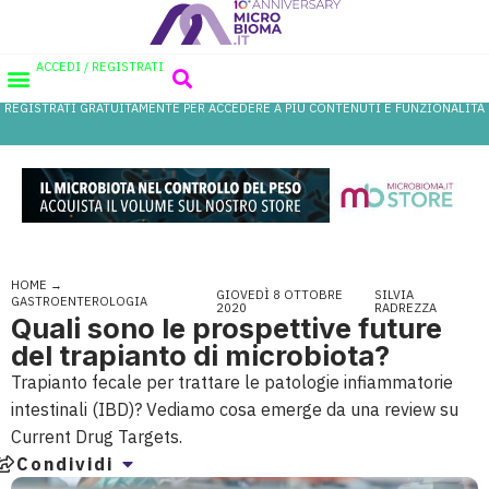
ACCEDI / REGISTRATI
REGISTRATI GRATUITAMENTE PER ACCEDERE A PIÙ CONTENUTI E FUNZIONALITÀ
AREA PROFESSIONISTI
DATABASE PROBIOTICI
CANALE FARMACIA
REFERENZE IN FARMACIA
HOME
→
GIOVEDÌ 8 OTTOBRE
SILVIA
GASTROENTEROLOGIA
2020
RADREZZA
Quali sono le prospettive future
del trapianto di microbiota?
Trapianto fecale per trattare le patologie infiammatorie
intestinali (IBD)? Vediamo cosa emerge da una review su
Current Drug Targets.
Condividi