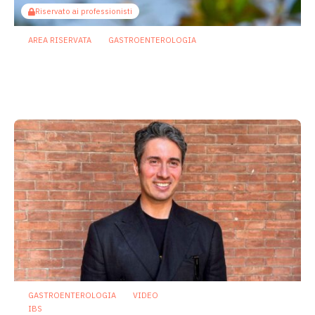
Riservato ai professionisti
AREA RISERVATA
GASTROENTEROLOGIA
Berberina e IBD: dal microbiota alla
barriera intestinale, un potenziale
alleato contro l’infiammazione
23 Luglio 2026
GASTROENTEROLOGIA
VIDEO
IBS