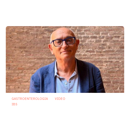
Dispepsia funzionale: il ruolo dell’olio di
menta piperita tra efficacia e sicurezza
23 Luglio 2026
GASTROENTEROLOGIA
VIDEO
IBS
Asse intestino-cervello e sindrome
dell’intestino irritabile: oltre l’idea che
sia “tutto nella testa”
23 Luglio 2026