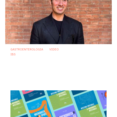
GASTROENTEROLOGIA
VIDEO
IBS
Sindrome dell’intestino irritabile:
diagnosi accurata e trattamento
personalizzato, oltre i luoghi comuni
21 Luglio 2026