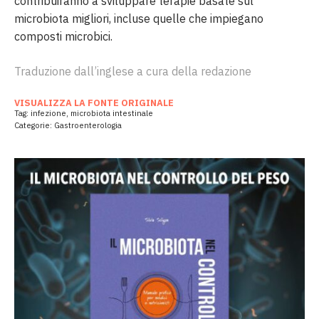
contribuiranno a sviluppare terapie basate sul
microbiota migliori, incluse quelle che impiegano
composti microbici
.
Traduzione dall’inglese a cura della redazione
VISUALIZZA LA FONTE ORIGINALE
Tag:
infezione
,
microbiota intestinale
Categorie:
Gastroenterologia