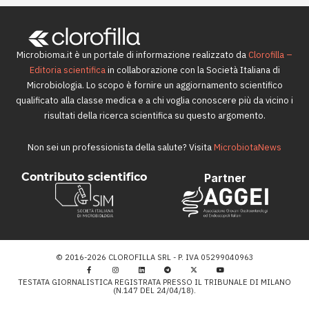
Microbioma.it è un portale di informazione realizzato da
Clorofilla –
Editoria scientifica
in collaborazione con la Società Italiana di
Microbiologia. Lo scopo è fornire un aggiornamento scientifico
qualificato alla classe medica e a chi voglia conoscere più da vicino i
risultati della ricerca scientifica su questo argomento.
Non sei un professionista della salute? Visita
MicrobiotaNews
Contributo scientifico
Partner
© 2016-2026 CLOROFILLA SRL - P. IVA 05299040963
TESTATA GIORNALISTICA REGISTRATA PRESSO IL TRIBUNALE DI MILANO
(N.147 DEL 24/04/18).