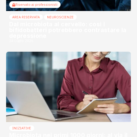
Riservato ai professionisti
AREA RISERVATA
NEUROSCIENZE
Dal microbiota al cervello: così i
bifidobatteri potrebbero contrastare la
depressione
24 Luglio 2026
INIZIATIVE
Microbiota nei primi 1000 giorni: al via il