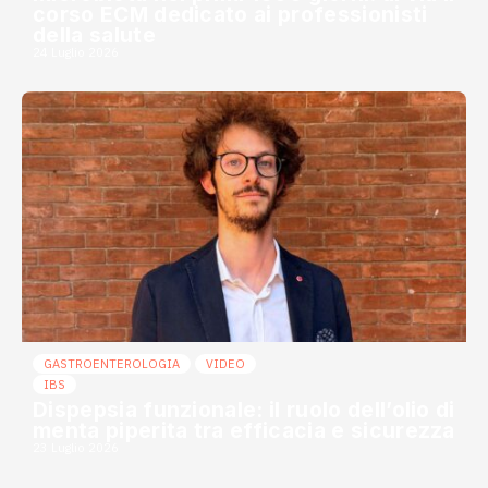
corso ECM dedicato ai professionisti
della salute
24 Luglio 2026
GASTROENTEROLOGIA
VIDEO
IBS
Dispepsia funzionale: il ruolo dell’olio di
menta piperita tra efficacia e sicurezza
23 Luglio 2026