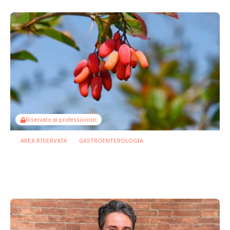
Riservato ai professionisti
AREA RISERVATA
GASTROENTEROLOGIA
Berberina e IBD: dal microbiota alla
barriera intestinale, un potenziale
alleato contro l’infiammazione
23 Luglio 2026