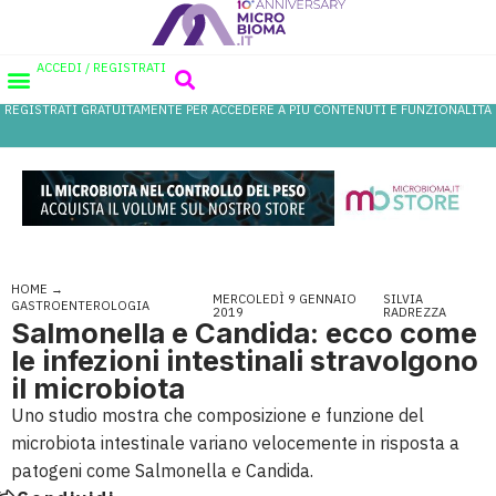
ACCEDI / REGISTRATI
REGISTRATI GRATUITAMENTE PER ACCEDERE A PIÙ CONTENUTI E FUNZIONALITÀ
AREA PROFESSIONISTI
DATABASE PROBIOTICI
CANALE FARMACIA
REFERENZE IN FARMACIA
HOME
→
MERCOLEDÌ 9 GENNAIO
SILVIA
GASTROENTEROLOGIA
2019
RADREZZA
Salmonella e Candida: ecco come
le infezioni intestinali stravolgono
il microbiota
Uno studio mostra che composizione e funzione del
microbiota intestinale variano velocemente in risposta a
patogeni come Salmonella e Candida.