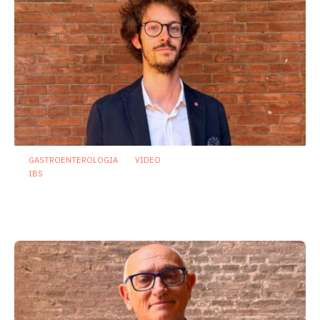
GASTROENTEROLOGIA
VIDEO
IBS
Dispepsia funzionale: il ruolo dell’olio di
menta piperita tra efficacia e sicurezza
23 Luglio 2026