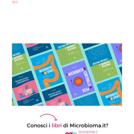
IBS
Sindrome dell’intestino irritabile:
diagnosi accurata e trattamento
personalizzato, oltre i luoghi comuni
21 Luglio 2026