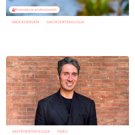
Riservato ai professionisti
AREA RISERVATA
GASTROENTEROLOGIA
Berberina e IBD: dal microbiota alla
barriera intestinale, un potenziale
alleato contro l’infiammazione
23 Luglio 2026
GASTROENTEROLOGIA
VIDEO