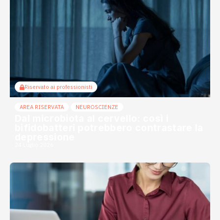
Riservato ai professionisti
AREA RISERVATA
NEUROSCIENZE
Dal microbiota al cervello: così i
bifidobatteri potrebbero contrastare la
depressione
24 Luglio 2026