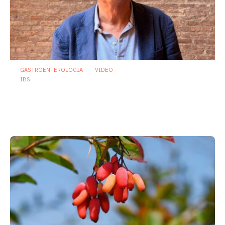
GASTROENTEROLOGIA
VIDEO
IBS
Asse intestino-cervello e sindrome
dell’intestino irritabile: oltre l’idea che
sia “tutto nella testa”
23 Luglio 2026