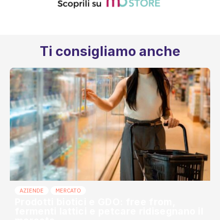
Ti consigliamo anche
AZIENDE
MERCATO
Prodotti biotici e GDO: free from,
fermenti lattici e petcare ridisegnano il