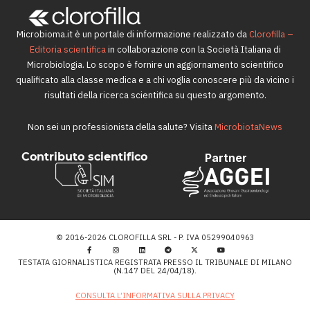
Microbioma.it è un portale di informazione realizzato da
Clorofilla –
Editoria scientifica
in collaborazione con la Società Italiana di
Microbiologia. Lo scopo è fornire un aggiornamento scientifico
qualificato alla classe medica e a chi voglia conoscere più da vicino i
risultati della ricerca scientifica su questo argomento.
Non sei un professionista della salute? Visita
MicrobiotaNews
Contributo scientifico
Partner
© 2016-2026 CLOROFILLA SRL - P. IVA 05299040963
TESTATA GIORNALISTICA REGISTRATA PRESSO IL TRIBUNALE DI MILANO
(N.147 DEL 24/04/18).
CONSULTA L’INFORMATIVA SULLA PRIVACY