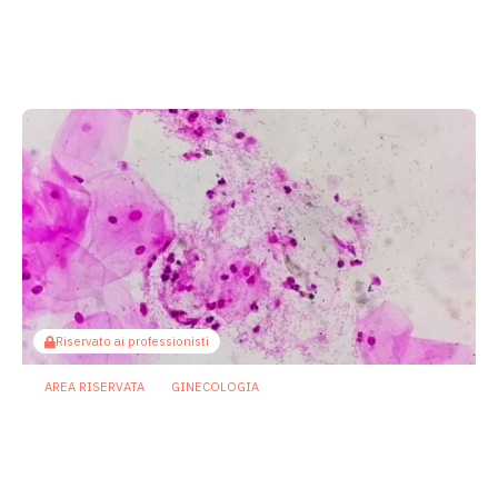
Cistiti ricorrenti: se la prevenzione
passa da microbiota e sistema
immunitario
22 Luglio 2026
Riservato ai professionisti
AREA RISERVATA
GINECOLOGIA
Vaginosi batterica, un live
biotherapeutic product apre la strada a
prevenzione più personalizzata delle
recidive
10 Luglio 2026