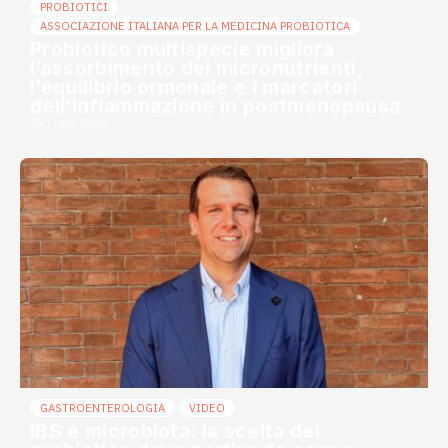
PROBIOTICI
ASSOCIAZIONE ITALIANA PER LA MEDICINA PROBIOTICA
Probiotico multispecie migliora
l’assorbimento dei micronutrienti,
l’equilibrio ormonale e i marcatori
dell’infiammazione in postmenopausa
20 Luglio 2026
GASTROENTEROLOGIA
VIDEO
IBS e microbiota: la scelta del