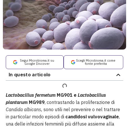
Segui Microbioma.it su
Scegli Microbioma.it come
Google Discover
fonte preferita
In questo articolo
Lactobacillus fermetum
MG901 e
Lactobacillus
plantarum
MG989
, contrastando la proliferazione di
Candida albicans,
sono utili nel prevenire o nel trattare
in particolar modo episodi di
candidosi vulvovaginale
,
una delle infezioni femminili più diffuse assieme alla