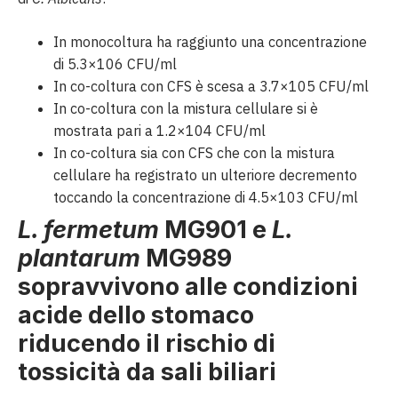
In monocoltura ha raggiunto una concentrazione
di 5.3×10
6
CFU/ml
In co-coltura con CFS è scesa a 3.7×10
5
CFU/ml
In co-coltura con la mistura cellulare si è
mostrata pari a 1.2×10
4
CFU/ml
In co-coltura sia con CFS che con la mistura
cellulare ha registrato un ulteriore decremento
toccando la concentrazione di 4.5×10
3
CFU/ml
L. fermetum
MG901 e
L.
plantarum
MG989
sopravvivono alle condizioni
acide dello stomaco
riducendo il rischio di
tossicità da sali biliari