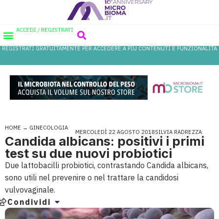
ACCEDI / REGISTRATI
REGISTRATI GRATUITAMENTE PER ACCEDERE A PIÙ CONTENUTI E FUNZIONALITÀ
AREA PROFESSIONISTI
DATABASE PROBIOTICI
CANALE FARMACIA
REFERENZE IN FARMACIA
HOME
→
GINECOLOGIA
MERCOLEDÌ 22 AGOSTO 2018
SILVIA RADREZZA
Candida albicans: positivi i primi
test su due nuovi probiotici
Due lattobacilli probiotici, contrastando Candida albicans,
sono utili nel prevenire o nel trattare la candidosi
vulvovaginale.
Condividi