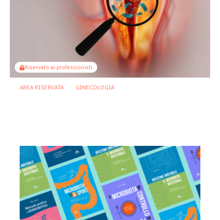
Riservato ai professionisti
AREA RISERVATA
GINECOLOGIA
Microbioma vaginale: perché è così
difficile definire salute e disbiosi
22 Giugno 2026