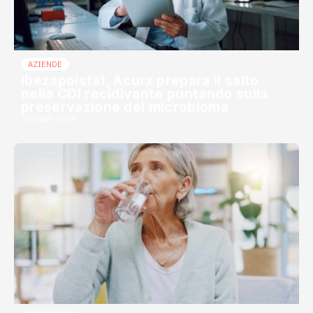
AZIENDE
Ibezapolstat, Acurx prepara il salto
nella CDI recidivante puntando sulla
preservazione del microbioma
21 Luglio 2026