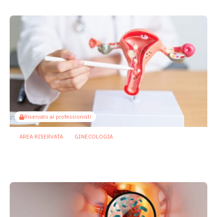
Riservato ai professionisti
AREA RISERVATA
GINECOLOGIA
Microbiota e ovaio, un nuovo asse della
salute riproduttiva femminile
24 Giugno 2026