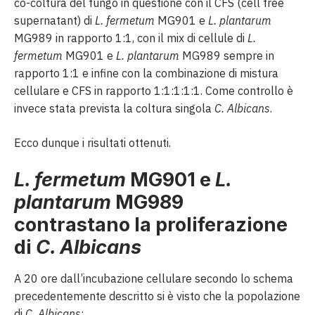
co-coltura del fungo in questione con il CFS (cell free
supernatant) di
L. fermetum
MG901 e
L. plantarum
MG989 in rapporto 1:1, con il mix di cellule di
L.
fermetum
MG901 e
L. plantarum
MG989 sempre in
rapporto 1:1 e infine con la combinazione di mistura
cellulare e CFS in rapporto 1:1:1:1:1. Come controllo è
invece stata prevista la coltura singola
C. Albicans
.
Ecco dunque i risultati ottenuti.
L. fermetum
MG901 e
L.
plantarum
MG989
contrastano la proliferazione
di
C. Albicans
A 20 ore dall’incubazione cellulare secondo lo schema
precedentemente descritto si è visto che la popolazione
di
C. Albicans
: