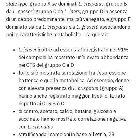
state type
: gruppo A se dominati
L. crispatus
, gruppo B
da
L. gasseri
, gruppo C da
L. iners
, gruppo D in assenza
di un ceppo predominante, ma più variegato, e gruppo E
dominato sia da
L. crispatus
sia
L. gasseri
) associandone
poi le caratteristiche metaboliche. Tra queste:
L. jensenii
oltre ad esser stato registrato nel 91%
dei campioni ha mostrato un’elevata abbondanza
nei CTS del gruppo C e D
forte si è mostrata la relazione tra l’espressione
batterica e quella metabolica. Ad esempio, donne
con elevata presenza di
L. crispatus
(gruppo A)
hanno anche registrato maggiori livelli di lattato
rispetto ai CTS B o C
di contro, acetato, calcio, betaine, glucosio e
succinato hanno mostrato correlazione negativa
con
L. crispatus
stratificando i campioni in base all’etnia, 28