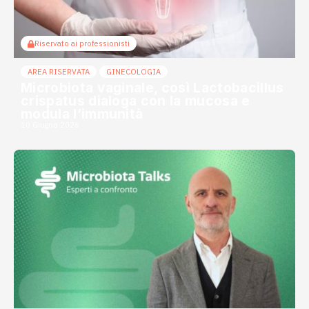
Riservato ai professionisti
AREA RISERVATA
GINECOLOGIA
Microbiota vaginale, così Lactobacillus
crispatus dialoga con la mucosa e
modula l’immunità
10 Giugno 2026