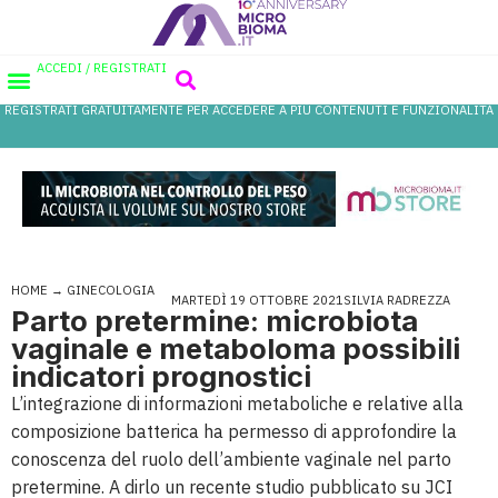
ACCEDI / REGISTRATI
REGISTRATI GRATUITAMENTE PER ACCEDERE A PIÙ CONTENUTI E FUNZIONALITÀ
AREA PROFESSIONISTI
DATABASE PROBIOTICI
CANALE FARMACIA
REFERENZE IN FARMACIA
HOME
→
GINECOLOGIA
MARTEDÌ 19 OTTOBRE 2021
SILVIA RADREZZA
Parto pretermine: microbiota
vaginale e metaboloma possibili
indicatori prognostici
L’integrazione di informazioni metaboliche e relative alla
composizione batterica ha permesso di approfondire la
conoscenza del ruolo dell’ambiente vaginale nel parto
pretermine. A dirlo un recente studio pubblicato su JCI