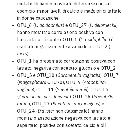
metaboliti hanno mostrato differenze con, ad
esempio, minori livelli di calcio e maggiori di lattato
in donne caucasiche
OTU_6 (
L. acidophilus
) e OTU_27 (
L. delbrueckii
)
hanno mostrato correlazione positiva con
l’aspartato. Di contro, OTU_6 (
L. acidophilus
) è
risultato negativamente associato a OTU_2 (
L.
iners
)
OTU_1 ha presentato correlazione positiva con
lattato, negativa con acetato, glucosio e OTU_2
OTU_5 e OTU_10 (
Gardnerella vaginalis
), OTU_7
(
Megasphaera
OTU70), OTU_9 (
Atopobium
vaginae
), OTU_11 (
Sneathia amnii
), OTU_15
(
Aerococcus christensenii
), OTU_16 (
Prevotella
amnii
), OTU_17 (
Sneathia sanguinegens
) e
OTU_24 (
Dialister
non classificato) hanno
mostrato associazione negativa con lattato e
aspartato, positiva con acetato, calcio e pH