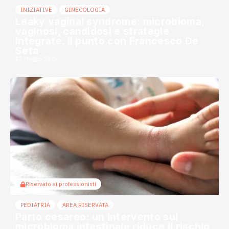
INIZIATIVE
GINECOLOGIA
Leaky vaginal syndrome: microbioma,
vaginosi, candidosi e strategie
integrate. Il punto con Francesco De
Seta
12 Maggio 2026
Riservato ai professionisti
PEDIATRIA
AREA RISERVATA
Parto cesareo: un intervento sul
microbioma intestinale riduce il rischio