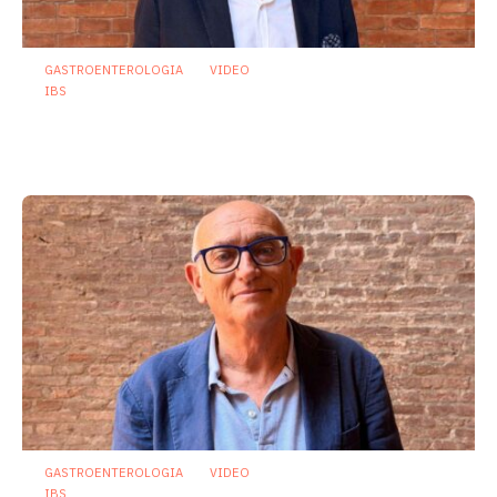
GASTROENTEROLOGIA
VIDEO
IBS
Dispepsia funzionale: il ruolo dell’olio di
menta piperita tra efficacia e sicurezza
23 Luglio 2026
GASTROENTEROLOGIA
VIDEO
IBS