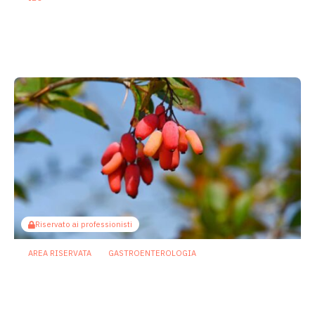
Asse intestino-cervello e sindrome
dell’intestino irritabile: oltre l’idea che
sia “tutto nella testa”
23 Luglio 2026
Riservato ai professionisti
AREA RISERVATA
GASTROENTEROLOGIA
Berberina e IBD: dal microbiota alla
barriera intestinale, un potenziale
alleato contro l’infiammazione
23 Luglio 2026