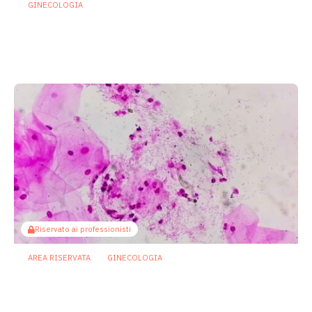
GINECOLOGIA
Cistiti ricorrenti: se la prevenzione
passa da microbiota e sistema
immunitario
22 Luglio 2026
Riservato ai professionisti
AREA RISERVATA
GINECOLOGIA
Vaginosi batterica, un live
biotherapeutic product apre la strada a
prevenzione più personalizzata delle