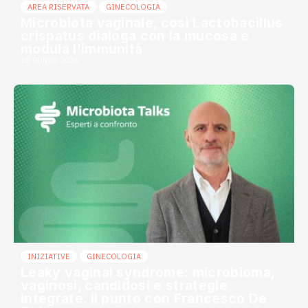
AREA RISERVATA
GINECOLOGIA
Microbiota vaginale, così Lactobacillus
crispatus dialoga con la mucosa e
modula l’immunità
10 Giugno 2026
INIZIATIVE
GINECOLOGIA
Leaky vaginal syndrome: microbioma,
vaginosi, candidosi e strategie
integrate. Il punto con Francesco De