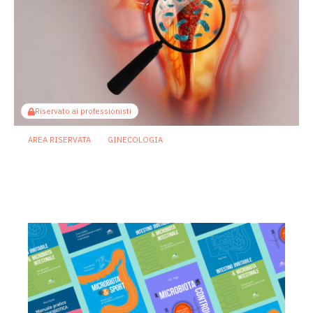
Riservato ai professionisti
AREA RISERVATA
GINECOLOGIA
Microbioma vaginale: perché è così
difficile definire salute e disbiosi
22 Giugno 2026