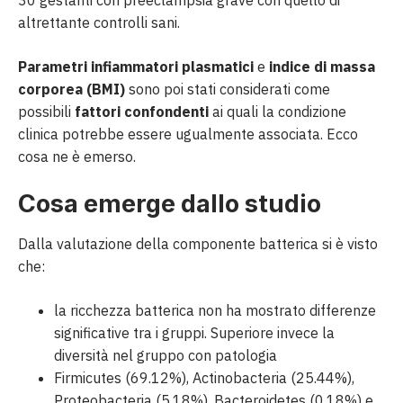
30 gestanti con preeclampsia grave con quello di
altrettante controlli sani.
Parametri infiammatori plasmatici
e
indice di massa
corporea (BMI)
sono poi stati considerati come
possibili
fattori confondenti
ai quali la condizione
clinica potrebbe essere ugualmente associata. Ecco
cosa ne è emerso.
Cosa emerge dallo studio
Dalla valutazione della componente batterica si è visto
che:
la ricchezza batterica non ha mostrato differenze
significative tra i gruppi. Superiore invece la
diversità nel gruppo con patologia
Firmicutes (69.12%), Actinobacteria (25.44%),
Proteobacteria (5.18%), Bacteroidetes (0.18%) e