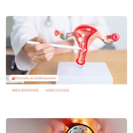
recidive
10 Luglio 2026
Riservato ai professionisti
AREA RISERVATA
GINECOLOGIA
Microbiota e ovaio, un nuovo asse della
salute riproduttiva femminile
24 Giugno 2026