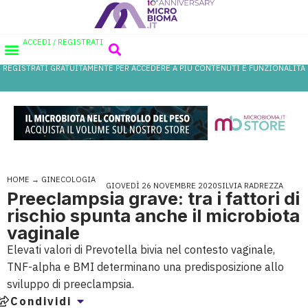
ACCEDI / REGISTRATI
REGISTRATI GRATUITAMENTE PER ACCEDERE A PIÙ CONTENUTI E FUNZIONALITÀ
AREA PROFESSIONISTI
DATABASE PROBIOTICI
CANALE FARMACIA
REFERENZE IN FARMACIA
HOME
→
GINECOLOGIA
GIOVEDÌ 26 NOVEMBRE 2020
SILVIA RADREZZA
Preeclampsia grave: tra i fattori di
rischio spunta anche il microbiota
vaginale
Elevati valori di Prevotella bivia nel contesto vaginale,
TNF-alpha e BMI determinano una predisposizione allo
sviluppo di preeclampsia.
Condividi