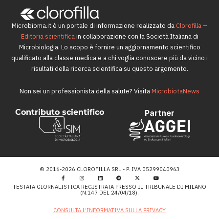
Microbioma.it è un portale di informazione realizzato da
Clorofilla –
Editoria scientifica
in collaborazione con la Società Italiana di
Microbiologia. Lo scopo è fornire un aggiornamento scientifico
qualificato alla classe medica e a chi voglia conoscere più da vicino i
risultati della ricerca scientifica su questo argomento.
Non sei un professionista della salute? Visita
MicrobiotaNews
Contributo scientifico
Partner
© 2016-2026 CLOROFILLA SRL - P. IVA 05299040963
TESTATA GIORNALISTICA REGISTRATA PRESSO IL TRIBUNALE DI MILANO
(N.147 DEL 24/04/18).
CONSULTA L’INFORMATIVA SULLA PRIVACY