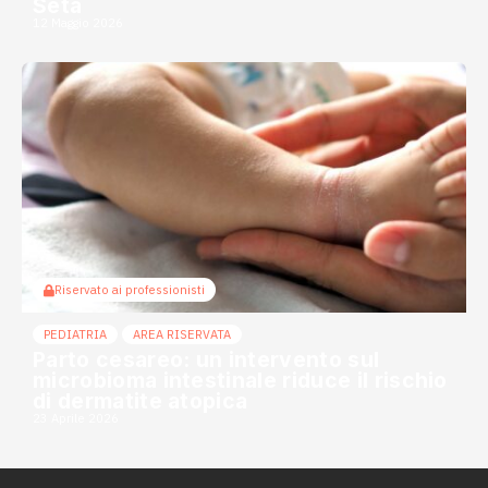
Seta
12 Maggio 2026
Riservato ai professionisti
PEDIATRIA
AREA RISERVATA
Parto cesareo: un intervento sul
microbioma intestinale riduce il rischio
di dermatite atopica
23 Aprile 2026