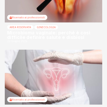
Riservato ai professionisti
AREA RISERVATA
GINECOLOGIA
Microbioma vaginale: perché è così
difficile definire salute e disbiosi
22 Giugno 2026
Riservato ai professionisti