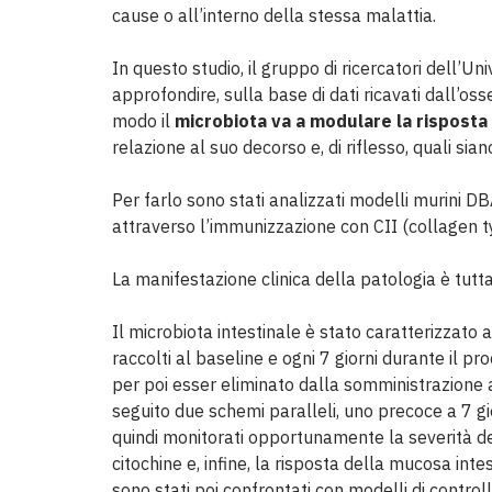
cause o all’interno della stessa malattia.
In questo studio, il gruppo di ricercatori dell’Un
approfondire, sulla base di dati ricavati dall’oss
modo il
microbiota va a modulare la risposta 
relazione al suo decorso e, di riflesso, quali sia
Per farlo sono stati analizzati modelli murini DBA
attraverso l’immunizzazione con CII (collagen ty
La manifestazione clinica della patologia è tutta
Il microbiota intestinale è stato caratterizzat
raccolti al baseline e ogni 7 giorni durante il pro
per poi esser eliminato dalla somministrazione 
seguito due schemi paralleli, uno precoce a 7 gio
quindi monitorati opportunamente la severità del
citochine e, infine, la risposta della mucosa inte
sono stati poi confrontati con modelli di controll