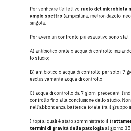
Per verificare l’effettivo
ruolo del microbiota n
ampio spettro
(ampicillina, metronidazolo, neo
singola.
Per avere un confronto più esaustivo sono stati d
A) antibiotico orale o acqua di controllo inizian
lo studio;
B) antibiotico o acqua di controllo per solo i 7 g
esclusivamente acqua di controllo;
C) acqua di controllo da 7 giorni precedenti l’in
controllo fino alla conclusione dello studio. N
nell’abbondanza batterica totale tra il gruppo in 
I topi ai quali è stato somministrato il
trattamen
termini di gravità della patologia
al giorno 35