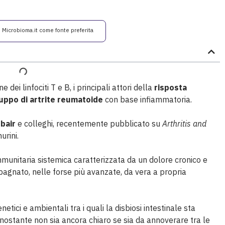
i Microbioma.it come fonte preferita
 dei linfociti T e B, i principali attori della
risposta
luppo di artrite reumatoide
con base infiammatoria.
bair
e colleghi, recentemente pubblicato su
Arthritis and
urini.
mmunitaria sistemica caratterizzata da un dolore cronico e
pagnato, nelle forse più avanzate, da vera a propria
tici e ambientali tra i quali la disbiosi intestinale sta
ostante non sia ancora chiaro se sia da annoverare tra le