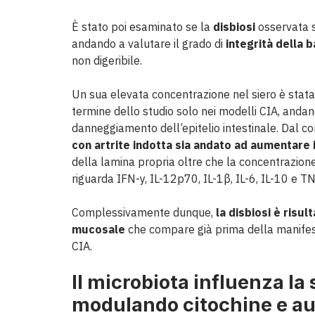
È stato poi esaminato se la
disbiosi
osservata s
andando a valutare il grado di
integrità della b
non digeribile.
Un sua elevata concentrazione nel siero è stata r
termine dello studio solo nei modelli CIA, anda
danneggiamento dell’epitelio intestinale. Dal con
con artrite indotta sia andato ad aumentare il 
della lamina propria oltre che la concentrazion
riguarda IFN-y, IL-12p70, IL-1β, IL-6, IL-10 e TN
Complessivamente dunque,
la disbiosi è risu
mucosale
che compare già prima della manifesta
CIA.
Il microbiota influenza la
modulando citochine e au