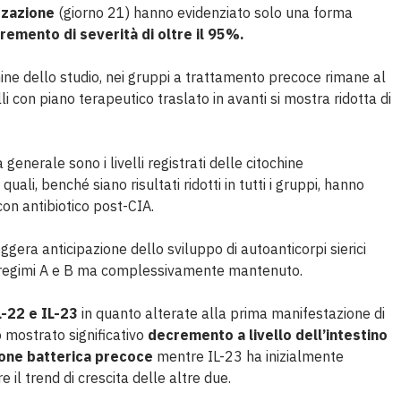
zzazione
(giorno 21) hanno evidenziato solo una forma
remento di severità di oltre il 95%.
ine dello studio, nei gruppi a trattamento precoce rimane al
li con piano terapeutico traslato in avanti si mostra ridotta di
generale sono i livelli registrati delle citochine
quali, benché siano risultati ridotti in tutti i gruppi, hanno
n antibiotico post-CIA.
ggera anticipazione dello sviluppo di autoanticorpi sierici
i regimi A e B ma complessivamente mantenuto.
L-22 e IL-23
in quanto alterate alla prima manifestazione di
o mostrato significativo
decremento a livello dell’intestino
ione batterica precoce
mentre IL-23 ha inizialmente
il trend di crescita delle altre due.