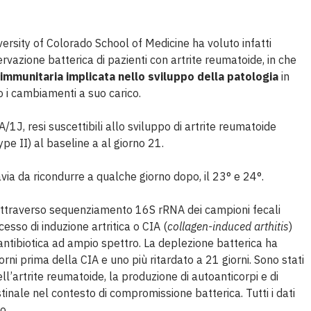
iversity of Colorado School of Medicine ha voluto infatti
ervazione batterica di pazienti con artrite reumatoide, in che
immunitaria implicata nello sviluppo della patologia
in
no i cambiamenti a suo carico.
/1J, resi suscettibili allo sviluppo di artrite reumatoide
pe II) al baseline a al giorno 21.
via da ricondurre a qualche giorno dopo, il 23° e 24°.
o attraverso sequenziamento 16S rRNA dei campioni fecali
cesso di induzione artritica o CIA (
collagen-induced arthitis
)
antibiotica ad ampio spettro. La deplezione batterica ha
rni prima della CIA e uno più ritardato a 21 giorni. Sono stati
l’artrite reumatoide, la produzione di autoanticorpi e di
stinale nel contesto di compromissione batterica. Tutti i dati
o.