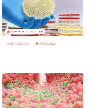
Riservato ai professionisti
AREA RISERVATA
IMMUNOLOGIA
Infezioni resistenti: dagli
zuccheri batterici un nuovo
bersaglio per gli anticorpi
2 Luglio 2026