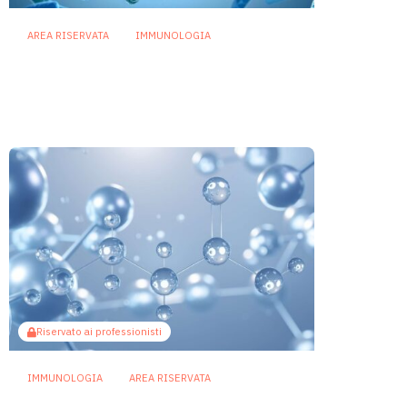
AREA RISERVATA
IMMUNOLOGIA
Rip1, la proteina che buca la
membrana batterica per
fermare i fagi
23 Giugno 2026
Riservato ai professionisti
IMMUNOLOGIA
AREA RISERVATA
Il butirrato prodotto dal