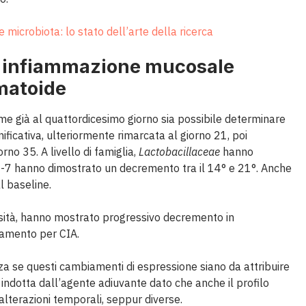
 microbiota: lo stato dell’arte della ricerca
e infiammazione mucosale
umatoide
me già al quattordicesimo giorno sia possibile determinare
nificativa, ulteriormente rimarcata al giorno 21, poi
orno 35. A livello di famiglia,
Lactobacillaceae
hanno
-7 hanno dimostrato un decremento tra il 14° e 21°. Anche
l baseline.
ersità, hanno mostrato progressivo decremento in
tamento per CIA.
za se questi cambiamenti di espressione siano da attribuire
 indotta dall’agente adiuvante dato che anche il profilo
alterazioni temporali, seppur diverse.