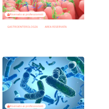
Riservato ai professionisti
GASTROENTEROLOGIA
AREA RISERVATA
Il butirrato potenzia le difese
intestinali: così il microbiota
guida la produzione di IgA
25 Giugno 2026
Riservato ai professionisti