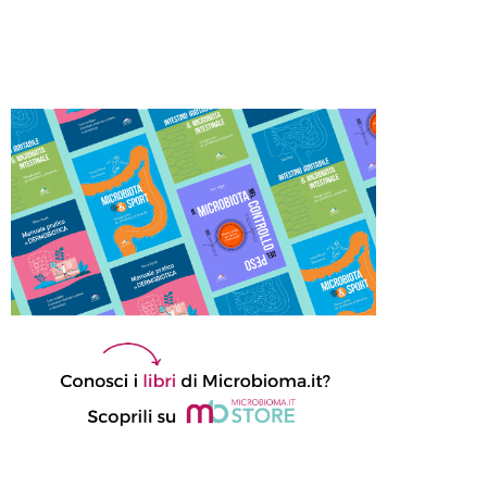
microbiota rafforza l’immunità
mucosale e migliora la risposta
ai vaccini
16 Giugno 2026