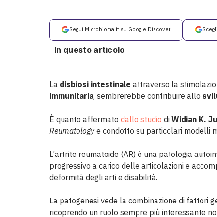
Segui Microbioma.it su Google Discover
Scegl
In questo articolo
La
disbiosi intestinale
attraverso la stimolazione
immunitaria
, sembrerebbe contribuire allo
svi
È quanto affermato
dallo studio
di
Widian K. Ju
Reumatology
e condotto su particolari modelli m
L’artrite reumatoide (AR) è una patologia autoi
progressivo a carico delle articolazioni e accom
deformità degli arti e disabilità.
La patogenesi vede la combinazione di fattori gene
ricoprendo un ruolo sempre più interessante non