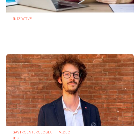
INIZIATIVE
Microbiota nei primi 1000 giorni: al via il
corso ECM dedicato ai professionisti
della salute
24 Luglio 2026
GASTROENTEROLOGIA
VIDEO
IBS