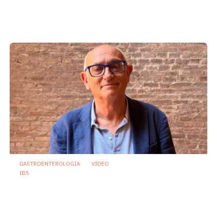
Dispepsia funzionale: il ruolo dell’olio di
menta piperita tra efficacia e sicurezza
23 Luglio 2026
GASTROENTEROLOGIA
VIDEO
IBS
Asse intestino-cervello e sindrome
dell’intestino irritabile: oltre l’idea che
sia “tutto nella testa”
23 Luglio 2026