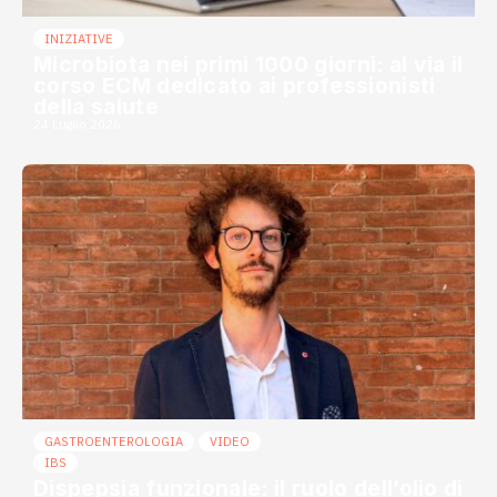
INIZIATIVE
Microbiota nei primi 1000 giorni: al via il
corso ECM dedicato ai professionisti
della salute
24 Luglio 2026
GASTROENTEROLOGIA
VIDEO
IBS
Dispepsia funzionale: il ruolo dell’olio di