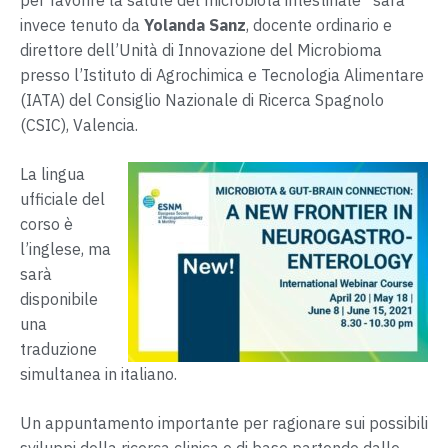
per favorire la salute del microbiota intestinale” sarà
invece tenuto da
Yolanda Sanz
, docente ordinario e
direttore dell’Unità di Innovazione del Microbioma
presso l’Istituto di Agrochimica e Tecnologia Alimentare
(IATA) del Consiglio Nazionale di Ricerca Spagnolo
(CSIC), Valencia.
La lingua
ufficiale del
corso è
l’inglese, ma
sarà
disponibile
una
traduzione
simultanea in italiano.
Un appuntamento importante per ragionare sui possibili