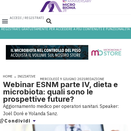
ACCEDI / REGISTRATI
REGISTRATI GRATUITAMENTE PER ACCEDERE A PIÙ CONTENUTI E FUNZIONALITÀ
AREA PROFESSIONISTI
DATABASE PROBIOTICI
CANALE FARMACIA
REFERENZE IN FARMACIA
HOME
→
INIZIATIVE
MERCOLEDÌ 9 GIUGNO 2021
REDAZIONE
Webinar ESNM parte IV, dieta e
microbiota: quali sono le
prospettive future?
Aggiornamento medico per operatori sanitari. Speaker:
Joël Doré e Yolanda Sanz.
Condividi