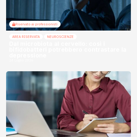
Riservato ai professionisti
AREA RISERVATA
NEUROSCIENZE
Dal microbiota al cervello: così i
bifidobatteri potrebbero contrastare la
depressione
24 Luglio 2026