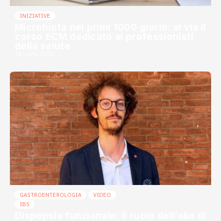
INIZIATIVE
Microbiota nei primi 1000 giorni: al via il
corso ECM dedicato ai professionisti
della salute
24 Luglio 2026
GASTROENTEROLOGIA
VIDEO
IBS
Dispepsia funzionale: il ruolo dell’olio di