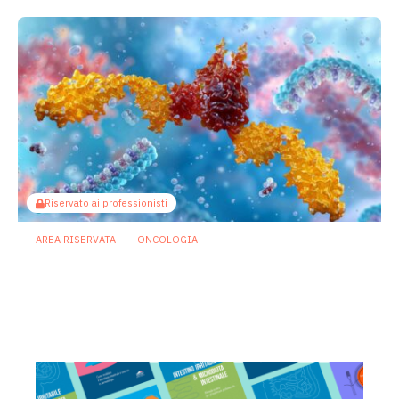
Riservato ai professionisti
AREA RISERVATA
ONCOLOGIA
Microbiota e immunoterapia: ecco
come i batteri commensali influenzano
la risposta agli anti-PD-1/PD-L1
21 Luglio 2026