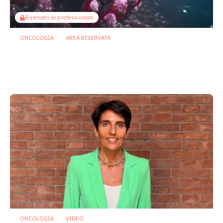
Riservato ai professionisti
ONCOLOGIA
AREA RISERVATA
Tumori maschili e femminili ospitano
microbi diversi: possibili effetti su
prognosi e terapie
31 Luglio 2026
ONCOLOGIA
VIDEO