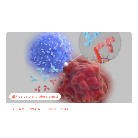
Oncologia: individuato microrganismo
che potrebbe proteggere dalla
mucosite indotta da chemioterapia
29 Luglio 2026
Riservato ai professionisti
AREA RISERVATA
ONCOLOGIA
Microbiota e immunoterapia: ecco
come i batteri commensali influenzano
la risposta agli anti-PD-1/PD-L1
23 Luglio 2026