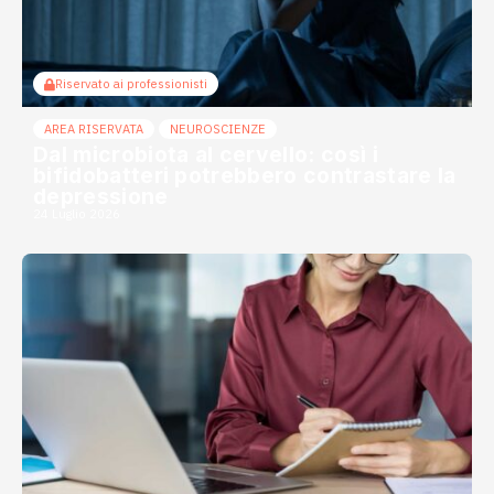
Riservato ai professionisti
AREA RISERVATA
NEUROSCIENZE
Dal microbiota al cervello: così i
bifidobatteri potrebbero contrastare la
depressione
24 Luglio 2026