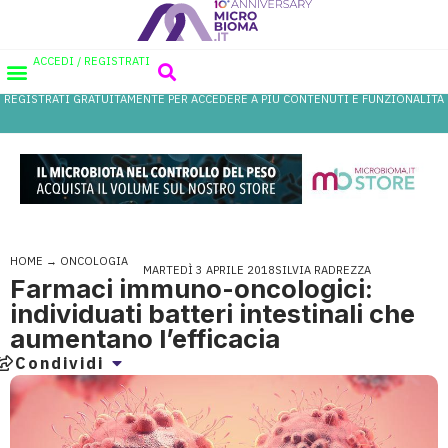
ACCEDI / REGISTRATI
REGISTRATI GRATUITAMENTE PER ACCEDERE A PIÙ CONTENUTI E FUNZIONALITÀ
AREA PROFESSIONISTI
DATABASE PROBIOTICI
CANALE FARMACIA
REFERENZE IN FARMACIA
HOME
→
ONCOLOGIA
MARTEDÌ 3 APRILE 2018
SILVIA RADREZZA
Farmaci immuno-oncologici:
individuati batteri intestinali che
aumentano l’efficacia
Condividi