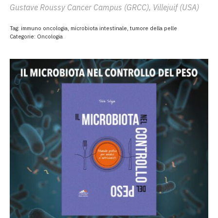
Gustave Roussy Cancer Campus (GRCC), Villejuif (USA)
Tag:
immuno oncologia
,
microbiota intestinale
,
tumore della pelle
Categorie:
Oncologia