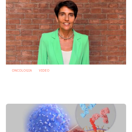
ONCOLOGIA
VIDEO
Oncologia: individuato microrganismo
che potrebbe proteggere dalla
mucosite indotta da chemioterapia
29 Luglio 2026