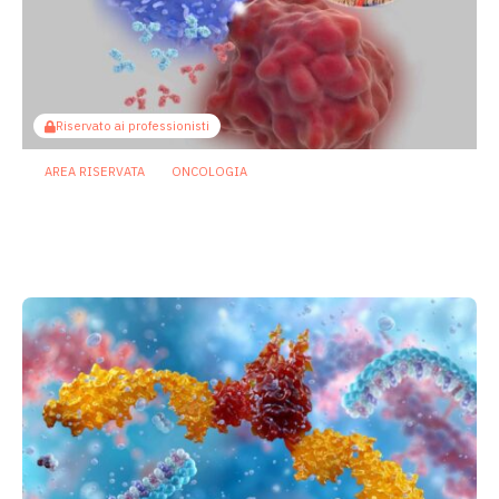
Riservato ai professionisti
AREA RISERVATA
ONCOLOGIA
Microbiota e immunoterapia: ecco
come i batteri commensali influenzano
la risposta agli anti-PD-1/PD-L1
23 Luglio 2026