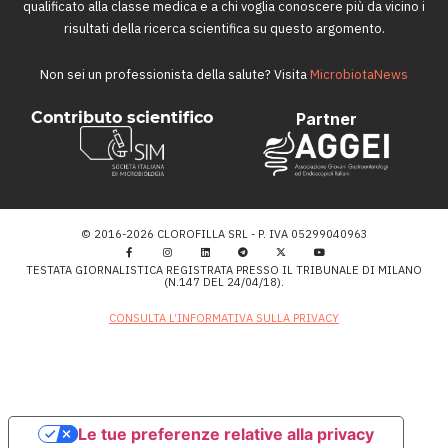
qualificato alla classe medica e a chi voglia conoscere più da vicino i
risultati della ricerca scientifica su questo argomento.
Non sei un professionista della salute? Visita
MicrobiotaNews
Contributo scientifico
Partner
© 2016-2026 CLOROFILLA SRL - P. IVA 05299040963
TESTATA GIORNALISTICA REGISTRATA PRESSO IL TRIBUNALE DI MILANO
(N.147 DEL 24/04/18).
CONSULTA L’INFORMATIVA SULLA PRIVACY
Le tue preferenze relative alla privacy