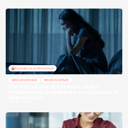
Riservato ai professionisti
AREA RISERVATA
NEUROSCIENZE
Dal microbiota al cervello: così i
bifidobatteri potrebbero contrastare la
depressione
24 Luglio 2026