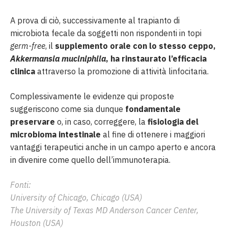
A prova di ciò, successivamente al trapianto di
microbiota fecale da soggetti non rispondenti in topi
germ-free
, il
supplemento orale con lo stesso ceppo,
Akkermansia muciniphila
, ha rinstaurato l’efficacia
clinica
attraverso la promozione di attività linfocitaria.
Complessivamente le evidenze qui proposte
suggeriscono come sia dunque
fondamentale
preservare
o, in caso, correggere, la
fisiologia del
microbioma intestinale
al fine di ottenere i maggiori
vantaggi terapeutici anche in un campo aperto e ancora
in divenire come quello dell’immunoterapia.
Fonti:
University of Chicago, Chicago (USA)
The University of Texas MD Anderson Cancer Center,
Houston (USA)