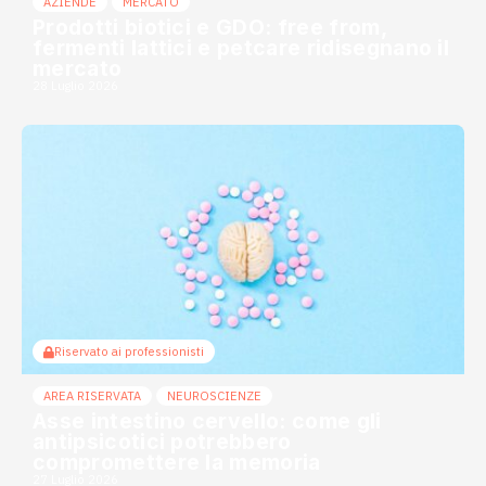
AZIENDE
MERCATO
Prodotti biotici e GDO: free from,
fermenti lattici e petcare ridisegnano il
mercato
28 Luglio 2026
Riservato ai professionisti
AREA RISERVATA
NEUROSCIENZE
Asse intestino cervello: come gli
antipsicotici potrebbero
compromettere la memoria
27 Luglio 2026