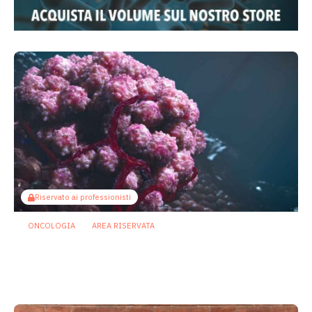
Riservato ai professionisti
ONCOLOGIA
AREA RISERVATA
Tumori maschili e femminili ospitano
microbi diversi: possibili effetti su
prognosi e terapie
31 Luglio 2026