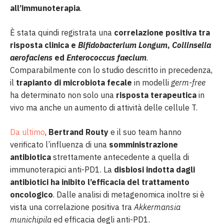
all’immunoterapia
.
È stata quindi registrata una
correlazione positiva tra
risposta clinica e
Bifidobacterium Longum
,
Collinsella
aerofaciens
ed
Enterococcus faecium
.
Comparabilmente con lo studio descritto in precedenza,
il
trapianto di microbiota fecale
in modelli
germ-free
ha determinato non solo una
risposta terapeutica
in
vivo ma anche un aumento di attività delle cellule T.
Da ultimo
,
Bertrand Routy
e il suo team hanno
verificato l’influenza di una
somministrazione
antibiotica
strettamente antecedente a quella di
immunoterapici anti-PD1. La
disbiosi indotta dagli
antibiotici ha inibito l’efficacia del trattamento
oncologico
. Dalle analisi di metagenomica inoltre si è
vista una correlazione positiva tra
Akkermansia
munichipila
ed efficacia degli anti-PD1.