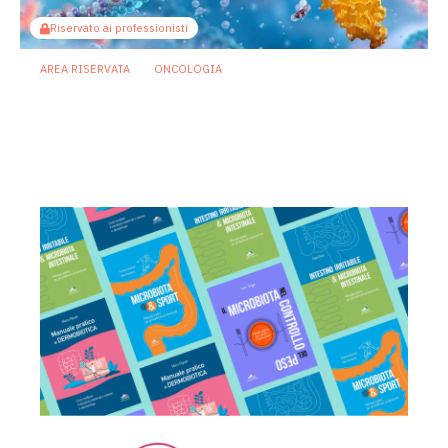
Riservato ai professionisti
AREA RISERVATA
ONCOLOGIA
Microbiota e immunoterapia: ecco
come i batteri commensali influenzano
la risposta agli anti-PD-1/PD-L1
21 Luglio 2026