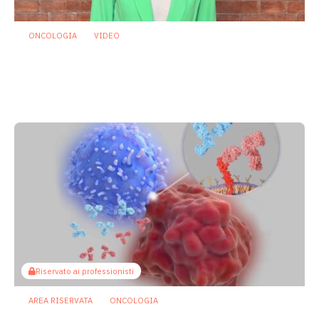
ONCOLOGIA
VIDEO
Oncologia: individuato microrganismo
che potrebbe proteggere dalla
mucosite indotta da chemioterapia
29 Luglio 2026
Riservato ai professionisti
AREA RISERVATA
ONCOLOGIA
Microbiota e immunoterapia: ecco