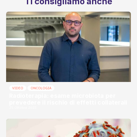
Ti consigliamo anche
VIDEO
ONCOLOGIA
Radioterapia: esame microbiota per
prevedere il rischio di effetti collaterali
25 Ottobre 2023