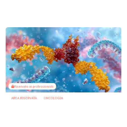
come i batteri commensali influenzano
la risposta agli anti-PD-1/PD-L1
23 Luglio 2026
Riservato ai professionisti
AREA RISERVATA
ONCOLOGIA
Microbiota e immunoterapia: ecco
come i batteri commensali influenzano
la risposta agli anti-PD-1/PD-L1
21 Luglio 2026