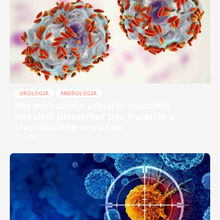
UROLOGIA
ANDROLOGIA
Nel microbiota urinario maschile
possibili biomarker per malattie a
trasmissione sessuale
23 Giugno 2023