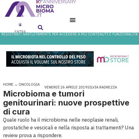
ENTRA
REGISTRATI GRATUITAMENTE PER ACCEDERE A PIÙ CONTENUTI E FUNZIONALITÀ
HOME
→
ONCOLOGIA
VENERDÌ 26 APRILE 2019
SILVIA RADREZZA
Microbioma e tumori
genitourinari: nuove prospettive
di cura
Quale ruolo ha il microbioma nelle neoplasie renali,
prostatiche e vescicali e nella risposta ai trattamenti? Una
review prova a rispondere.