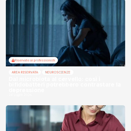
Riservato ai professionisti
AREA RISERVATA
NEUROSCIENZE
Dal microbiota al cervello: così i
bifidobatteri potrebbero contrastare la
depressione
24 Luglio 2026