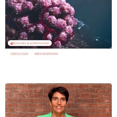
Riservato ai professionisti
ONCOLOGIA
AREA RISERVATA
Tumori maschili e femminili ospitano
microbi diversi: possibili effetti su
prognosi e terapie
31 Luglio 2026