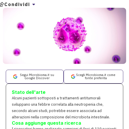
Condividi
Segui Microbioma.it su
Scegli Microbioma.it come
Google Discover
fonte preferita
Stato dell'arte
Alcuni pazienti sottoposti a trattamenti antitumorali
sviluppano una febbre correlata alla neutropenia che,
secondo alcuni studi, potrebbe essere associata ad
alterazioni nella composizione del microbiota intestinale.
Cosa aggiunge questa ricerca
I ricercatori hanno analizzato campioni di feci di 119 pazienti