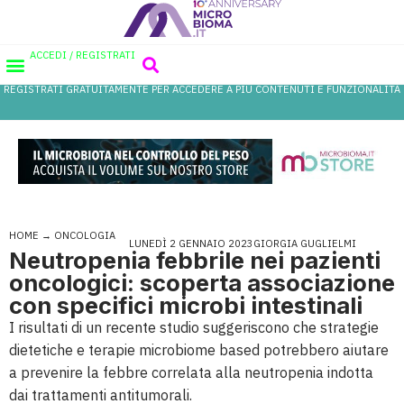
ACCEDI / REGISTRATI
REGISTRATI GRATUITAMENTE PER ACCEDERE A PIÙ CONTENUTI E FUNZIONALITÀ
AREA PROFESSIONISTI
DATABASE PROBIOTICI
CANALE FARMACIA
REFERENZE IN FARMACIA
HOME
→
ONCOLOGIA
LUNEDÌ 2 GENNAIO 2023
GIORGIA GUGLIELMI
Neutropenia febbrile nei pazienti
oncologici: scoperta associazione
con specifici microbi intestinali
I risultati di un recente studio suggeriscono che strategie
dietetiche e terapie microbiome based potrebbero aiutare
a prevenire la febbre correlata alla neutropenia indotta
dai trattamenti antitumorali.