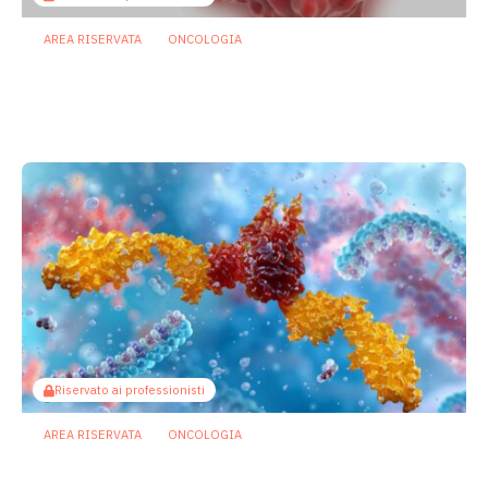
AREA RISERVATA
ONCOLOGIA
Microbiota e immunoterapia: ecco
come i batteri commensali influenzano
la risposta agli anti-PD-1/PD-L1
23 Luglio 2026
Riservato ai professionisti
AREA RISERVATA
ONCOLOGIA
Microbiota e immunoterapia: ecco
come i batteri commensali influenzano