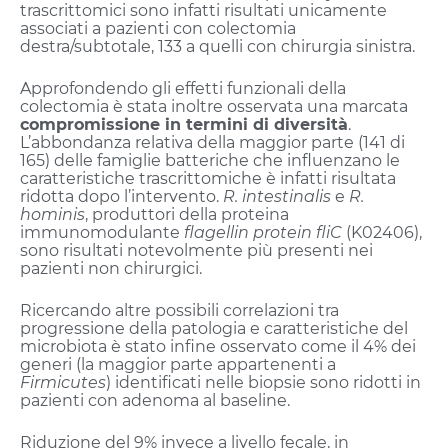
trascrittomici sono infatti risultati unicamente
associati a pazienti con colectomia
destra/subtotale, 133 a quelli con chirurgia sinistra.
Approfondendo gli effetti funzionali della
colectomia è stata inoltre osservata una marcata
compromissione in termini di diversità
.
L’abbondanza relativa della maggior parte (141 di
165) delle famiglie batteriche che influenzano le
caratteristiche trascrittomiche è infatti risultata
ridotta dopo l’intervento.
R. intestinalis
e
R.
hominis
, produttori della proteina
immunomodulante
flagellin protein fliC
(K02406),
sono risultati notevolmente più presenti nei
pazienti non chirurgici.
Ricercando altre possibili correlazioni tra
progressione della patologia e caratteristiche del
microbiota è stato infine osservato come il 4% dei
generi (la maggior parte appartenenti a
Firmicutes
) identificati nelle biopsie sono ridotti in
pazienti con adenoma al baseline.
Riduzione del 9% invece a livello fecale, in