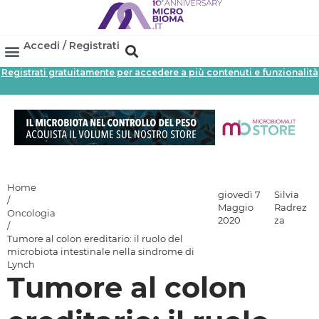
Accedi / Registrati
Registrati gratuitamente per accedere a più contenuti e funzionalità
Area Professionisti
Database Probiotici
Canale Farmacia
Referenze In Farmacia
Home
giovedì 7
Silvia
/
Maggio
Radrez
Oncologia
2020
za
/
Tumore al colon ereditario: il ruolo del
microbiota intestinale nella sindrome di
Lynch
Tumore al colon