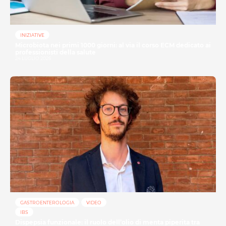
INIZIATIVE
Microbiota nei primi 1000 giorni: al via il corso ECM dedicato ai
professionisti della salute
24 LUGLIO 2026
GASTROENTEROLOGIA
VIDEO
IBS
Dispepsia funzionale: il ruolo dell’olio di menta piperita tra