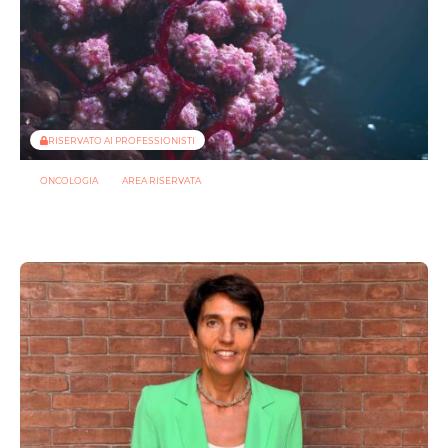
RISERVATO AI PROFESSIONISTI
ONCOLOGIA
AREA RISERVATA
Tumori maschili e femminili ospitano microbi diversi:
possibili effetti su prognosi e terapie
31 LUGLIO 2026