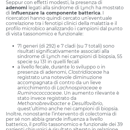
Seppur con effetti modesti, la presenza di
adenomi
legati alla sindrome di Lynch ha mostrato
di
influenzare la componente batterica
. I
ricercatori hanno quindi cercato un’eventuale
correlazione tra i fenotipi clinici della malattia e il
profilo microbico analizzando i campioni dal punto
di vista tassonomico e funzionale:
71 generi (di 292) e 7 cladi (su 7 totali) sono
risultati significativamente associati alla
sindrome di Lynch nei campioni di biopsia, 55
specie su 131 in quelli fecali
a livello fecale, durante lo sviluppo o in
presenza di adenomi,
Clostridiaceae
ha
registrato una notevole diminuzione
accompagnata di contro da un lieve
arricchimento di
Lachnospiraceae
e
Ruminococcaceae
. Un aumento rilevante è
stato invece registrato da
Methanobrevibacter
e
Desulfovibrio
,
quest’ultimo anche nei campioni di biopsia.
Inoltre, nonostante l’intervento di colectomia di
per sé non abbia grande influenza a livello
batterico, il profilo tassonomico e funzionale dei 39
pazienti chirurgici è risultato alterato in relazione