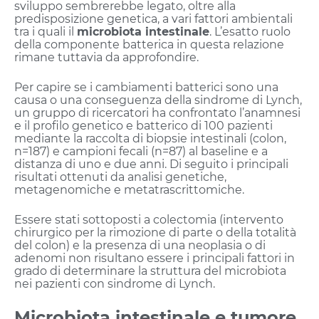
sviluppo sembrerebbe legato, oltre alla
predisposizione genetica, a vari fattori ambientali
tra i quali il
microbiota intestinale
. L’esatto ruolo
della componente batterica in questa relazione
rimane tuttavia da approfondire.
Per capire se i cambiamenti batterici sono una
causa o una conseguenza della sindrome di Lynch,
un gruppo di ricercatori ha confrontato l’anamnesi
e il profilo genetico e batterico di 100 pazienti
mediante la raccolta di biopsie intestinali (colon,
n=187) e campioni fecali (n=87) al baseline e a
distanza di uno e due anni. Di seguito i principali
risultati ottenuti da analisi genetiche,
metagenomiche e metatrascrittomiche.
Essere stati sottoposti a colectomia (intervento
chirurgico per la rimozione di parte o della totalità
del colon) e la presenza di una neoplasia o di
adenomi non risultano essere i principali fattori in
grado di determinare la struttura del microbiota
nei pazienti con sindrome di Lynch.
Microbiota intestinale e tumore