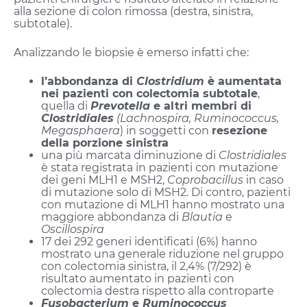
alla sezione di colon rimossa (destra, sinistra,
subtotale).
Analizzando le biopsie è emerso infatti che:
l’abbondanza di
Clostridium
è aumentata
nei pazienti con colectomia subtotale
,
quella di
Prevotella
e altri membri di
Clostridiales
(Lachnospira, Ruminococcus,
Megasphaera
) in soggetti con
resezione
della porzione sinistra
una più marcata diminuzione di
Clostridiales
è stata registrata in pazienti con mutazione
dei geni MLH1 e MSH2,
Coprobacillus
in caso
di mutazione solo di MSH2. Di contro, pazienti
con mutazione di MLH1 hanno mostrato una
maggiore abbondanza di
Blautia
e
Oscillospira
17 dei 292 generi identificati (6%) hanno
mostrato una generale riduzione nel gruppo
con colectomia sinistra, il 2,4% (7/292) è
risultato aumentato in pazienti con
colectomia destra rispetto alla controparte
Fusobacterium
e
Ruminococcus