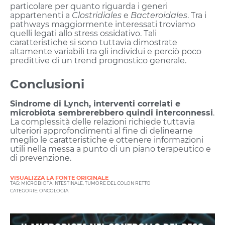
particolare per quanto riguarda i generi
appartenenti a
Clostridiales
e
Bacteroidales
. Tra i
pathways maggiormente interessati troviamo
quelli legati allo stress ossidativo. Tali
caratteristiche si sono tuttavia dimostrate
altamente variabili tra gli individui e perciò poco
predittive di un trend prognostico generale.
Conclusioni
Sindrome di Lynch, interventi correlati e
microbiota sembrerebbero quindi interconnessi
.
La complessità delle relazioni richiede tuttavia
ulteriori approfondimenti al fine di delinearne
meglio le caratteristiche e ottenere informazioni
utili nella messa a punto di un piano terapeutico e
di prevenzione.
VISUALIZZA LA FONTE ORIGINALE
TAG:
MICROBIOTA INTESTINALE
,
TUMORE DEL COLON RETTO
CATEGORIE:
ONCOLOGIA