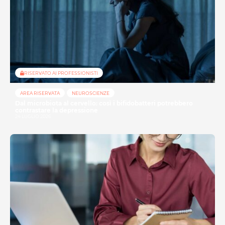
RISERVATO AI PROFESSIONISTI
AREA RISERVATA
NEUROSCIENZE
Dal microbiota al cervello: così i bifidobatteri potrebbero
contrastare la depressione
24 LUGLIO 2026