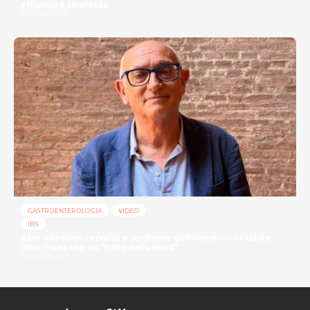
efficacia e sicurezza
23 LUGLIO 2026
GASTROENTEROLOGIA
VIDEO
IBS
Asse intestino-cervello e sindrome dell’intestino irritabile:
oltre l’idea che sia “tutto nella testa”
23 LUGLIO 2026