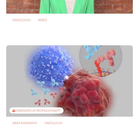
ONCOLOGIA
VIDEO
Oncologia: individuato microrganismo che potrebbe
proteggere dalla mucosite indotta da chemioterapia
29 LUGLIO 2026
RISERVATO AI PROFESSIONISTI
AREA RISERVATA
ONCOLOGIA
Microbiota e immunoterapia: ecco come i batteri commensali
influenzano la risposta agli anti-PD-1/PD-L1
23 LUGLIO 2026