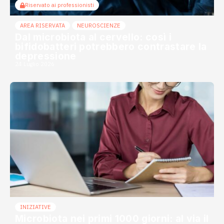
Riservato ai professionisti
AREA RISERVATA
NEUROSCIENZE
Dal microbiota al cervello: così i
bifidobatteri potrebbero contrastare la
depressione
24 Luglio 2026
INIZIATIVE
Microbiota nei primi 1000 giorni: al via il