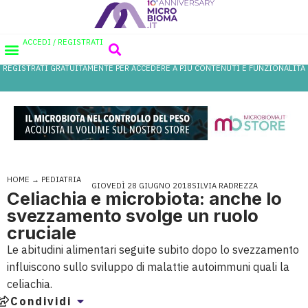
ACCEDI / REGISTRATI
REGISTRATI GRATUITAMENTE PER ACCEDERE A PIÙ CONTENUTI E FUNZIONALITÀ
AREA PROFESSIONISTI
DATABASE PROBIOTICI
CANALE FARMACIA
REFERENZE IN FARMACIA
HOME
→
PEDIATRIA
GIOVEDÌ 28 GIUGNO 2018
SILVIA RADREZZA
Celiachia e microbiota: anche lo
svezzamento svolge un ruolo
cruciale
Le abitudini alimentari seguite subito dopo lo svezzamento
influiscono sullo sviluppo di malattie autoimmuni quali la
celiachia.
Condividi