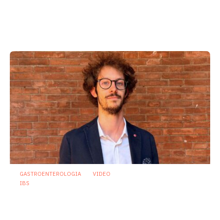
Il microbiota come ponte sociale:
l’allattamento al seno attenua gli
effetti dello svantaggio economico
6 Agosto 2026
GASTROENTEROLOGIA
VIDEO
IBS
Dispepsia funzionale: il ruolo dell’olio di
menta piperita tra efficacia e sicurezza
23 Luglio 2026