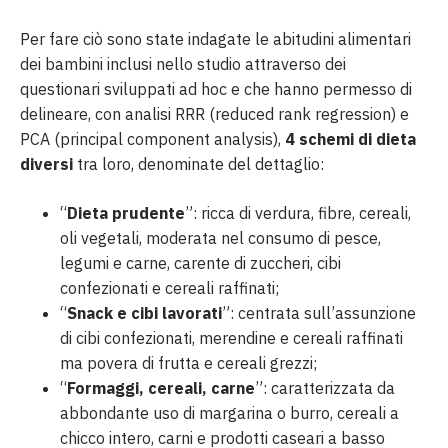
Per fare ciò sono state indagate le abitudini alimentari
dei bambini inclusi nello studio attraverso dei
questionari sviluppati ad hoc e che hanno permesso di
delineare, con analisi RRR (reduced rank regression) e
PCA (principal component analysis),
4 schemi di dieta
diversi
tra loro, denominate del dettaglio:
“
Dieta prudente
”: ricca di verdura, fibre, cereali,
oli vegetali, moderata nel consumo di pesce,
legumi e carne, carente di zuccheri, cibi
confezionati e cereali raffinati;
“
Snack e cibi lavorati
”: centrata sull’assunzione
di cibi confezionati, merendine e cereali raffinati
ma povera di frutta e cereali grezzi;
“
Formaggi, cereali, carne
”: caratterizzata da
abbondante uso di margarina o burro, cereali a
chicco intero, carni e prodotti caseari a basso