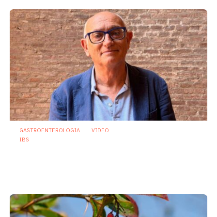
GASTROENTEROLOGIA
VIDEO
IBS
Asse intestino-cervello e sindrome
dell’intestino irritabile: oltre l’idea che
sia “tutto nella testa”
23 Luglio 2026