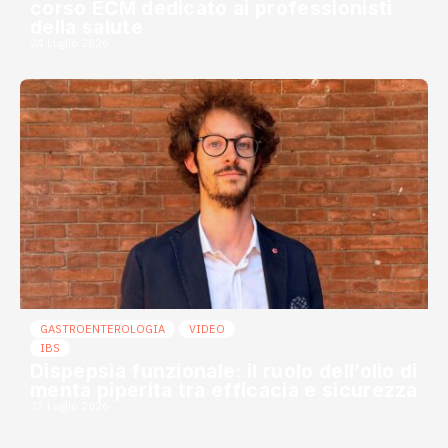
corso ECM dedicato ai professionisti
della salute
24 Luglio 2026
GASTROENTEROLOGIA
VIDEO
IBS
Dispepsia funzionale: il ruolo dell’olio di
menta piperita tra efficacia e sicurezza
23 Luglio 2026