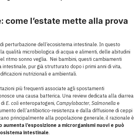
e: come l’estate mette alla prova
 di perturbazione dell’ecosistema intestinale. In questo
lla qualità microbiologica di acqua e alimenti, delle abitudini
 del ritmo sonno veglia. Nei bambini, questi cambiamenti
intestinale, pur già strutturato dopo i primi anni di vita,
ificazioni nutrizionali e ambientali.
azioni più frequenti associate agli spostamenti
iconosce una causa batterica. Una review dedicata alla diarrea
 di
E. coli
enteropatogeni,
Campylobacter
,
Salmonella
e
umento dell’antibiotico-resistenza e dalla diffusione di ceppi
iscano principalmente alla popolazione generale, il razionale è
gio aumenta l’esposizione a microrganismi nuovi e può
cosistema intestinale
.