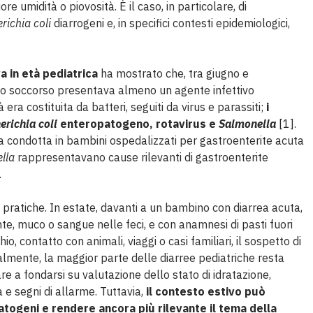
e umidità o piovosità. È il caso, in particolare, di
richia coli
diarrogeni e, in specifici contesti epidemiologici,
a in età pediatrica
ha mostrato che, tra giugno e
nto soccorso presentava almeno un agente infettivo
à era costituita da batteri, seguiti da virus e parassiti;
i
erichia coli
enteropatogeno, rotavirus e
Salmonella
[1].
condotta in bambini ospedalizzati per gastroenterite acuta
lla
rappresentavano cause rilevanti di gastroenterite
.
ratiche. In estate, davanti a un bambino con diarrea acuta,
e, muco o sangue nelle feci, e con anamnesi di pasti fuori
, contatto con animali, viaggi o casi familiari, il sospetto di
ralmente, la maggior parte delle diarree pediatriche resta
re a fondarsi su valutazione dello stato di idratazione,
 e segni di allarme. Tuttavia,
il contesto estivo può
patogeni e rendere ancora più rilevante il tema della