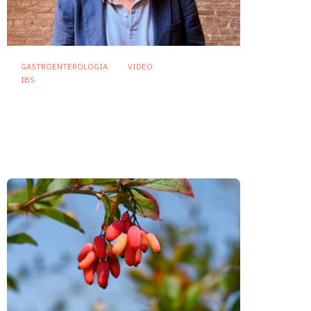
GASTROENTEROLOGIA
VIDEO
IBS
Asse intestino-cervello e
sindrome dell’intestino
irritabile: oltre l’idea che sia
“tutto nella testa”
23 Luglio 2026