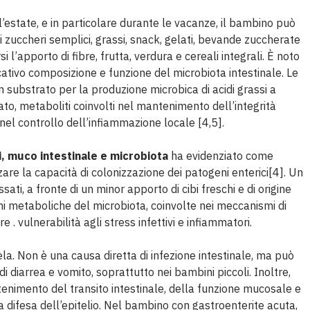
’estate, e in particolare durante le vacanze, il bambino può
 zuccheri semplici, grassi, snack, gelati, bevande zuccherate
 l’apporto di fibre, frutta, verdura e cereali integrali. È noto
ativo composizione e funzione del microbiota intestinale. Le
n substrato per la produzione microbica di acidi grassi a
to, metaboliti coinvolti nel mantenimento dell’integrità
el controllo dell’infiammazione locale [4,5].
i, muco intestinale e microbiota
ha evidenziato come
nzare la capacità di colonizzazione dei patogeni enterici[4]. Un
ti, a fronte di un minor apporto di cibi freschi e di origine
oni metaboliche del microbiota, coinvolte nei meccanismi di
. vulnerabilità agli stress infettivi e infiammatori.
a. Non è una causa diretta di infezione intestinale, ma può
i diarrea e vomito, soprattutto nei bambini piccoli. Inoltre,
enimento del transito intestinale, della funzione mucosale e
a difesa dell’epitelio. Nel bambino con gastroenterite acuta,