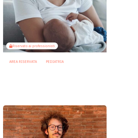
Riservato ai professionisti
AREA RISERVATA
PEDIATRIA
Il microbiota come ponte
sociale: l’allattamento al seno
attenua gli effetti dello
svantaggio economico
6 Agosto 2026