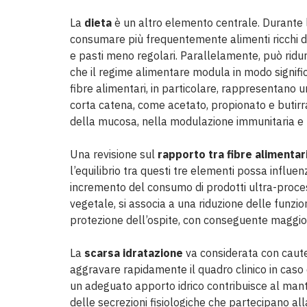
La
dieta
è un altro elemento centrale. Durante l
consumare più frequentemente alimenti ricchi di
e pasti meno regolari. Parallelamente, può ridursi
che il regime alimentare modula in modo signific
fibre alimentari, in particolare, rappresentano u
corta catena, come acetato, propionato e butirra
della mucosa, nella modulazione immunitaria e n
Una revisione sul
rapporto tra fibre alimentar
l’equilibrio tra questi tre elementi possa influe
incremento del consumo di prodotti ultra-processa
vegetale, si associa a una riduzione delle funzi
protezione dell’ospite, con conseguente maggiore 
La
scarsa idratazione
va considerata con cautel
aggravare rapidamente il quadro clinico in caso d
un adeguato apporto idrico contribuisce al mant
delle secrezioni fisiologiche che partecipano all