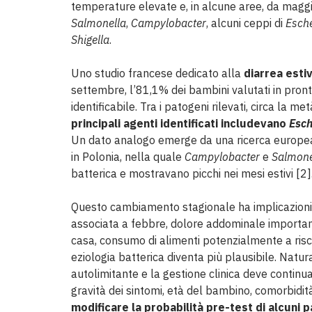
temperature elevate e, in alcune aree, da maggior
Salmonella
,
Campylobacter
, alcuni ceppi di
Esche
Shigella
.
Uno studio francese dedicato alla
diarrea estiv
settembre, l’81,1% dei bambini valutati in pro
identificabile. Tra i patogeni rilevati, circa la met
principali agenti identificati includevano
Esch
Un dato analogo emerge da una ricerca europea 
in Polonia, nella quale
Campylobacter
e
Salmone
batterica e mostravano picchi nei mesi estivi [2]
Questo cambiamento stagionale ha implicazioni p
associata a febbre, dolore addominale important
casa, consumo di alimenti potenzialmente a rischio
eziologia batterica diventa più plausibile. Natu
autolimitante e la gestione clinica deve continua
gravità dei sintomi, età del bambino, comorbidità
modificare la probabilità pre-test di alcuni 