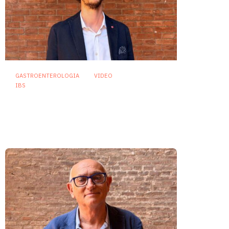
GASTROENTEROLOGIA
VIDEO
IBS
Dispepsia funzionale: il ruolo
dell’olio di menta piperita tra
efficacia e sicurezza
23 Luglio 2026