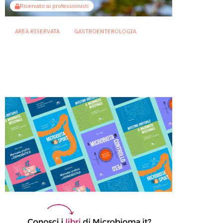
Riservato ai professionisti
AREA RISERVATA
GASTROENTEROLOGIA
Berberina e IBD: dal microbiota
alla barriera intestinale, un
potenziale alleato contro
l’infiammazione
23 Luglio 2026