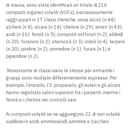
di massa, sono state identificati un totale di 216
composti organici volatili (VOCs), successivamente
raggruppati in 17 classi chimiche, ossia alcoli (n 44);
alcheni (n 8); alcani (n 14); chetoni (n 29); esteri (n 43);
acidi (n 16); fenoli (n 5); composti solforati (n 2); aldeidi
(n 20); furanoni (n 2); eterocicli (n 3); indoli (n 4); terpeni
(n 20); piridine (n 2); pirimidine (n 1); furani (n 1) e
piperidine (n 2).
Nonostante le classi siano le stesse per entrambi i
gruppi, sono risultate differentemente espresse. Per
esempio, l’etanolo, l’1-propanolo, gli esteri e gli alcani
hanno registrato valori superiori tra i pazienti, mentre i
fenoli e i chetoni nei controlli sani.
Ai composti volatili se ne aggiungono 22 di non volatili
suddivisi in acidi, amminoacidi, ammine e zuccheri.