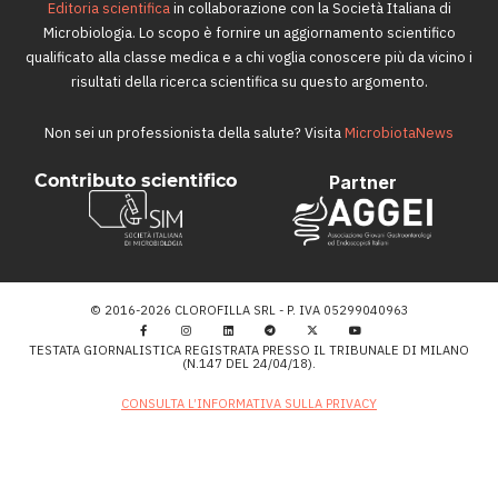
Editoria scientifica
in collaborazione con la Società Italiana di
Microbiologia. Lo scopo è fornire un aggiornamento scientifico
qualificato alla classe medica e a chi voglia conoscere più da vicino i
risultati della ricerca scientifica su questo argomento.
Non sei un professionista della salute? Visita
MicrobiotaNews
Contributo scientifico
Partner
© 2016-2026 CLOROFILLA SRL - P. IVA 05299040963
TESTATA GIORNALISTICA REGISTRATA PRESSO IL TRIBUNALE DI MILANO
(N.147 DEL 24/04/18).
CONSULTA L’INFORMATIVA SULLA PRIVACY