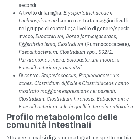
secondi
A livello di famiglia,
Erysiperlotrichaceae
e
Lachnospiraceae
hanno mostrato maggiori livelli
nel gruppo di controllo; a livello di genere/specie,
invece,
Eubacterium, Dorea formicigenerans,
Eggerthella lenta, Clostridium
(Ruminococcaceae),
Faecalibacterium, Clostridium spp., SS2/1,
Parviromonas micra, Solobacterium moorei
e
Faecalibacterium prausnitzii
Di contro,
Staphylococcus, Propionibacterium
acnes, Clostridium difficile
e Clostridiaceae hanno
mostrato maggiore espressione nei pazienti;
Clostridium, Clostridium hiranosis, Eubacterium
e
Faecalibacterium
solo in quelli in terapia antibiotica
Profilo metabolomico delle
comunità intestinali
Attraverso analisi di gas-cromatografia e spettrometria