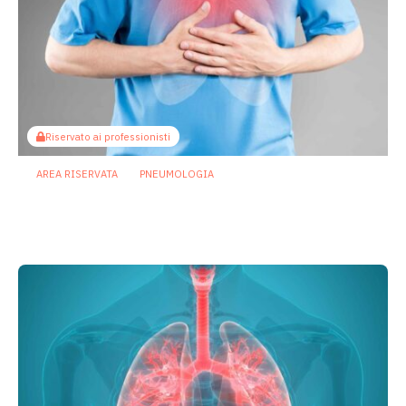
Riservato ai professionisti
AREA RISERVATA
PNEUMOLOGIA
Nel microbioma orale i primi segnali
delle malattie respiratorie croniche
26 Marzo 2026