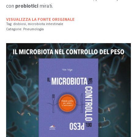
con
probiotici
mirati.
VISUALIZZA LA FONTE ORIGINALE
Tag:
disbiosi
,
microbiota intestinale
Categorie:
Pneumologia