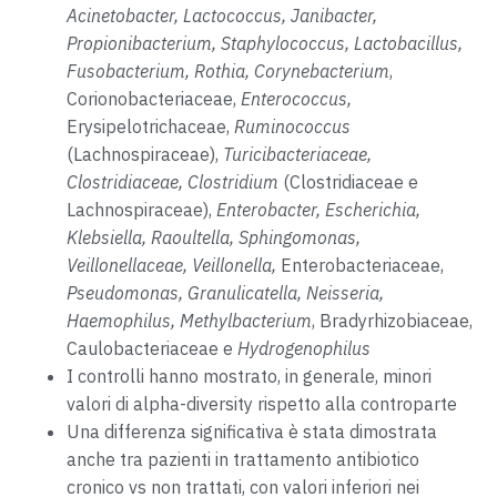
Acinetobacter, Lactococcus, Janibacter,
Propionibacterium, Staphylococcus, Lactobacillus,
Fusobacterium, Rothia, Corynebacterium
,
Corionobacteriaceae,
Enterococcus,
Erysipelotrichaceae,
Ruminococcus
(Lachnospiraceae),
Turicibacteriaceae,
Clostridiaceae, Clostridium
(Clostridiaceae e
Lachnospiraceae),
Enterobacter, Escherichia,
Klebsiella, Raoultella, Sphingomonas,
Veillonellaceae, Veillonella,
Enterobacteriaceae,
Pseudomonas, Granulicatella, Neisseria,
Haemophilus, Methylbacterium
, Bradyrhizobiaceae,
Caulobacteriaceae e
Hydrogenophilus
I controlli hanno mostrato, in generale, minori
valori di alpha-diversity rispetto alla controparte
Una differenza significativa è stata dimostrata
anche tra pazienti in trattamento antibiotico
cronico vs non trattati, con valori inferiori nei