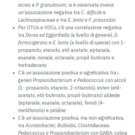
acnes
e
P. granulosum;
si è osservata invece
un’associazione negativa tra
C. difficile
e
Lachnospiraceae e tra
E. lenta
e
F. prausnitzii
Per OTUs e VOCs, c’è una correlazione negativa
tra
Dorea ed Eggerthella (
a livello di genere),
D.
formicigerans
e
E. lenta
(a livello di specie) con 1-
propanolo, etanolo, etil-acetato, eptanale,
esanale, nonale, octanale, propil-butirrato e
tretradecano
C’è un’associazione positiva e significativa tra i
generi
Propionibacterium e Pediococcus
con alcoli
(1- propanolo, etanolo, 2-ottanolo), esteri (etil-
acetato, etil-butirrato, propil-butirrato) aldeide
(eptanale, esanale, octanale), fenoli (4-
metilfenolo) e piridine
C’è un’associazione positiva, ma non significativa,
tra
Acinetobacter, Bulleidia,
Clostridiaceae,
Pediococcus e Propionibacterium
con GABA, colina