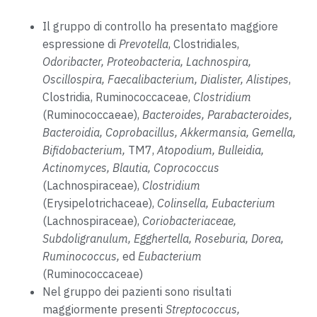
Il gruppo di controllo ha presentato maggiore
espressione di
Prevotella
, Clostridiales,
Odoribacter, Proteobacteria, Lachnospira,
Oscillospira, Faecalibacterium, Dialister, Alistipes
,
Clostridia, Ruminococcaceae,
Clostridium
(Ruminococcaeae),
Bacteroides, Parabacteroides,
Bacteroidia, Coprobacillus, Akkermansia, Gemella,
Bifidobacterium,
TM7,
Atopodium, Bulleidia,
Actinomyces, Blautia, Coprococcus
(Lachnospiraceae),
Clostridium
(Erysipelotrichaceae),
Colinsella, Eubacterium
(Lachnospiraceae),
Coriobacteriaceae,
Subdoligranulum, Egghertella, Roseburia, Dorea,
Ruminococcus,
ed
Eubacterium
(Ruminococcaceae)
Nel gruppo dei pazienti sono risultati
maggiormente presenti
Streptococcus,