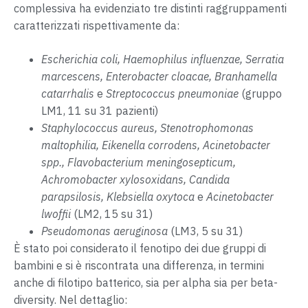
complessiva ha evidenziato tre distinti raggruppamenti
caratterizzati rispettivamente da:
Escherichia coli, Haemophilus influenzae, Serratia
marcescens, Enterobacter cloacae, Branhamella
catarrhalis
e
Streptococcus pneumoniae
(gruppo
LM1, 11 su 31 pazienti)
Staphylococcus aureus, Stenotrophomonas
maltophilia, Eikenella corrodens, Acinetobacter
spp., Flavobacterium meningosepticum,
Achromobacter xylosoxidans, Candida
parapsilosis, Klebsiella oxytoca
e
Acinetobacter
lwoffii
(LM2, 15 su 31)
Pseudomonas aeruginosa
(LM3, 5 su 31)
È stato poi considerato il fenotipo dei due gruppi di
bambini e si è riscontrata una differenza, in termini
anche di filotipo batterico, sia per alpha sia per beta-
diversity. Nel dettaglio: