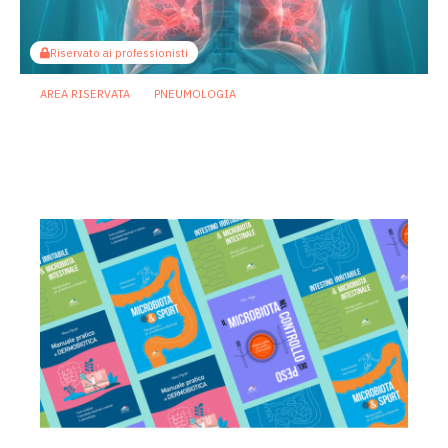
Riservato ai professionisti
AREA RISERVATA
PNEUMOLOGIA
Polmonite, il microbioma dei polmoni
può influenzare il successo delle cure
20 Marzo 2026