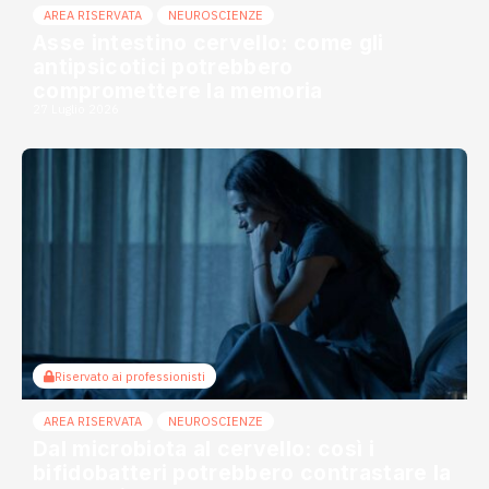
AREA RISERVATA
NEUROSCIENZE
Asse intestino cervello: come gli
antipsicotici potrebbero
compromettere la memoria
27 Luglio 2026
Riservato ai professionisti
AREA RISERVATA
NEUROSCIENZE
Dal microbiota al cervello: così i
bifidobatteri potrebbero contrastare la