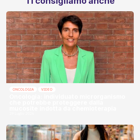
Ti consigliamo anche
ONCOLOGIA
VIDEO
Oncologia: individuato microrganismo
che potrebbe proteggere dalla
mucosite indotta da chemioterapia
29 Luglio 2026