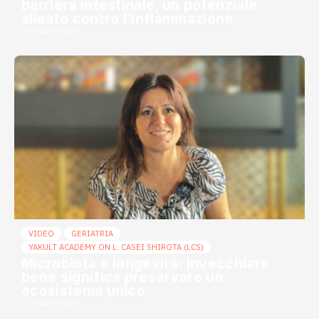
barriera intestinale, un potenziale
alleato contro l’infiammazione
23 Luglio 2026
VIDEO
GERIATRIA
YAKULT ACADEMY ON L. CASEI SHIROTA (LCS)
Microbiota e longevità: invecchiare
bene significa preservare un
ecosistema unico
22 Luglio 2026