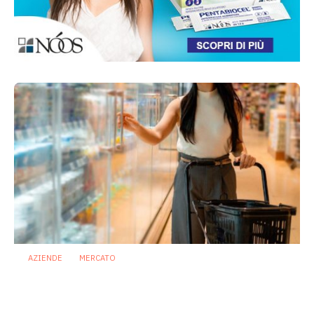
AZIENDE
MERCATO
Prodotti biotici e GDO: free from,
fermenti lattici e petcare ridisegnano il
mercato
28 Luglio 2026