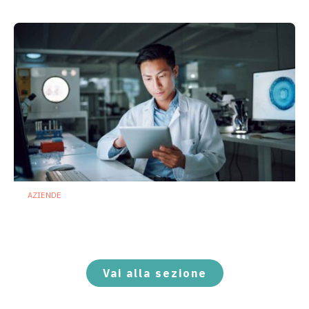
AZIENDE
Ibezapolstat, Acurx prepara il salto
nella CDI recidivante puntando sulla
preservazione del microbioma
21 Luglio 2026
Vai alla sezione