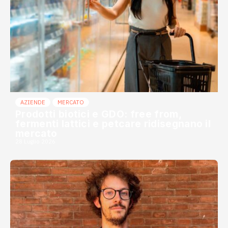
AZIENDE
MERCATO
Prodotti biotici e GDO: free from,
fermenti lattici e petcare ridisegnano il
mercato
28 Luglio 2026