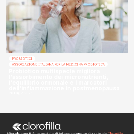
PROBIOTICI
ASSOCIAZIONE ITALIANA PER LA MEDICINA PROBIOTICA
Probiotico multispecie migliora
l’assorbimento dei micronutrienti,
l’equilibrio ormonale e i marcatori
dell’infiammazione in postmenopausa
20 Luglio 2026
Microbioma.it è un portale di informazione realizzato da
Clorofilla –