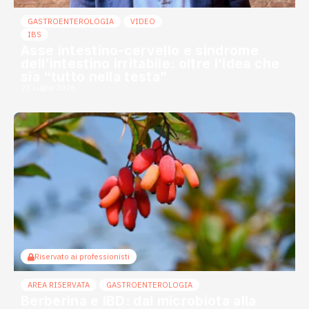
GASTROENTEROLOGIA
VIDEO
IBS
Asse intestino-cervello e sindrome
dell’intestino irritabile: oltre l’idea che
sia “tutto nella testa”
23 Luglio 2026
Riservato ai professionisti
AREA RISERVATA
GASTROENTEROLOGIA
Berberina e IBD: dal microbiota alla