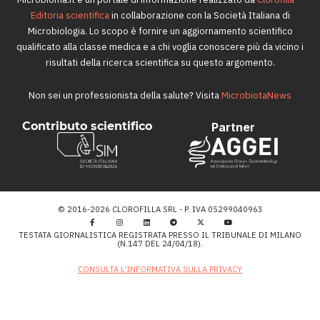
Editoria scientifica
in collaborazione con la Società Italiana di
Microbiologia. Lo scopo è fornire un aggiornamento scientifico
qualificato alla classe medica e a chi voglia conoscere più da vicino i
risultati della ricerca scientifica su questo argomento.
Non sei un professionista della salute? Visita
MicrobiotaNews
Contributo scientifico
Partner
© 2016-2026 CLOROFILLA SRL - P. IVA 05299040963
TESTATA GIORNALISTICA REGISTRATA PRESSO IL TRIBUNALE DI MILANO
(N.147 DEL 24/04/18).
CONSULTA L’INFORMATIVA SULLA PRIVACY