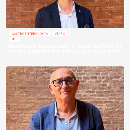
GASTROENTEROLOGIA
VIDEO
IBS
Dispepsia funzionale: il ruolo dell’olio di
menta piperita tra efficacia e sicurezza
23 Luglio 2026