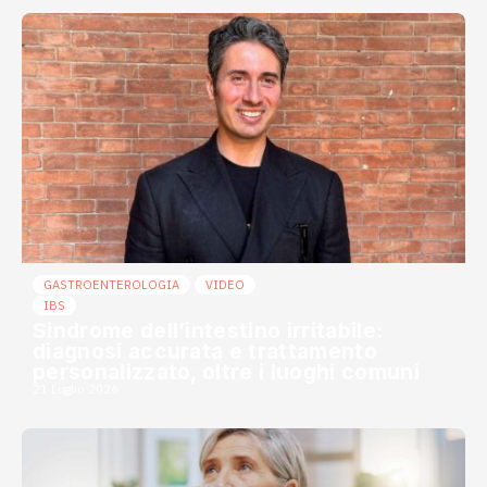
GASTROENTEROLOGIA
VIDEO
IBS
Sindrome dell’intestino irritabile:
diagnosi accurata e trattamento
personalizzato, oltre i luoghi comuni
21 Luglio 2026