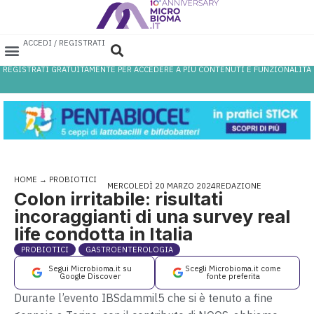
ACCEDI / REGISTRATI
REGISTRATI GRATUITAMENTE PER ACCEDERE A PIÙ CONTENUTI E FUNZIONALITÀ
AREA PROFESSIONISTI
DATABASE PROBIOTICI
CANALE FARMACIA
REFERENZE IN FARMACIA
HOME
→
PROBIOTICI
MERCOLEDÌ 20 MARZO 2024
REDAZIONE
Colon irritabile: risultati
incoraggianti di una survey real
life condotta in Italia
PROBIOTICI
GASTROENTEROLOGIA
Segui Microbioma.it su
Scegli Microbioma.it come
Google Discover
fonte preferita
Durante l’evento IBSdammil5 che si è tenuto a fine