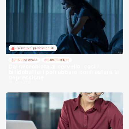
Riservato ai professionisti
AREA RISERVATA
NEUROSCIENZE
Dal microbiota al cervello: così i
bifidobatteri potrebbero contrastare la
depressione
24 Luglio 2026