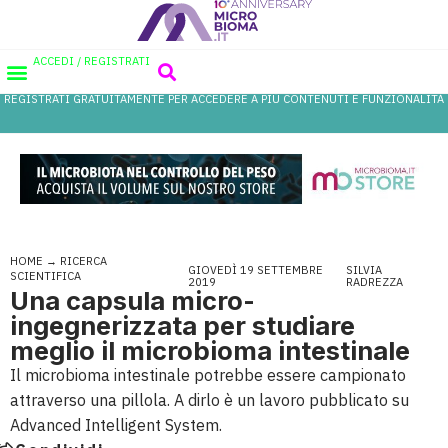
ACCEDI / REGISTRATI
REGISTRATI GRATUITAMENTE PER ACCEDERE A PIÙ CONTENUTI E FUNZIONALITÀ
AREA PROFESSIONISTI
DATABASE PROBIOTICI
CANALE FARMACIA
REFERENZE IN FARMACIA
HOME
→
RICERCA
GIOVEDÌ 19 SETTEMBRE
SILVIA
SCIENTIFICA
2019
RADREZZA
Una capsula micro-
ingegnerizzata per studiare
meglio il microbioma intestinale
Il microbioma intestinale potrebbe essere campionato
attraverso una pillola. A dirlo è un lavoro pubblicato su
Advanced Intelligent System.