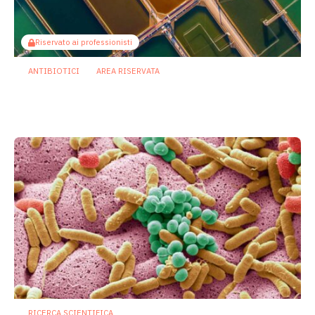
Riservato ai professionisti
ANTIBIOTICI
AREA RISERVATA
Antibioticoresistenza: nelle acque
reflue un serbatoio invisibile di geni
3 Agosto 2026
RICERCA SCIENTIFICA