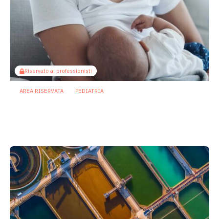
Riservato ai professionisti
AREA RISERVATA
PEDIATRIA
Il microbiota come ponte sociale:
l’allattamento al seno attenua gli
effetti dello svantaggio economico
6 Agosto 2026