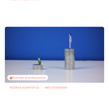
Diversità del microbiota intestinale:
indicatore chiave, ma da solo non
basta a definire la salute
30 Giugno 2026
Riservato ai professionisti
RICERCA SCIENTIFICA
AREA RISERVATA
Status socioeconomico e microbiota:
la deprivazione sociale lascia una
traccia nell’intestino
19 Giugno 2026