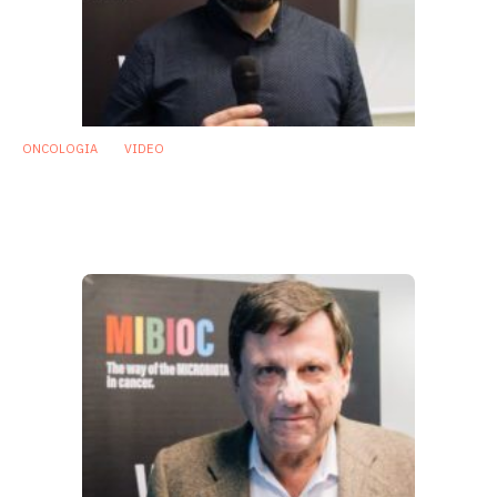
ONCOLOGIA
VIDEO
Ecco come cambia il microbiota intestinale
nei pazienti oncologici in cura con
immunoterapici
24 Giugno 2020