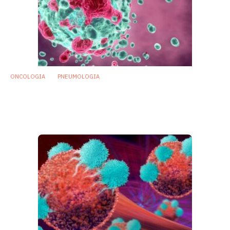
ONCOLOGIA
PNEUMOLOGIA
Tumore al polmone: disbiosi del microbiota
respiratorio associate a progressione
tumorale
3 Dicembre 2020