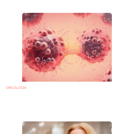
23 Maggio 2019
ONCOLOGIA
Farmaci immuno-oncologici: individuati
batteri intestinali che aumentano
l’efficacia
3 Aprile 2018