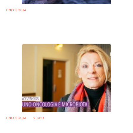
ONCOLOGIA
Oncologia: trapianto di microbiota
potrebbe evitare la colite da inibitori del
checkpoint immunitario
3 Giugno 2019
ONCOLOGIA
VIDEO
Immuno-oncologia, Laurence Zitvogel:
«Microbiota sempre più centrale»