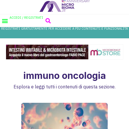
ACCEDI / REGISTRATI
REGISTRATI GRATUITAMENTE PER ACCEDERE A PIÙ CONTENUTI E FUNZIONALITÀ
AREA PROFESSIONISTI
DATABASE PROBIOTICI
CANALE FARMACIA
REFERENZE IN FARMACIA
immuno oncologia
Esplora e leggi tutti i contenuti di questa sezione.