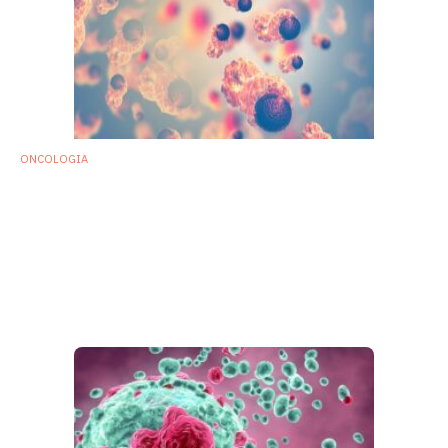
ONCOLOGIA
Bacteroides intestinalis possibile
biomarker per eventi avversi da
immunoterapia oncologica
La manipolazione del microbiota intestinale potrebbe
rappresentare nuove strategie per contrastare la tossicità
dell'immunoterapia combinata.
24 Agosto 2021