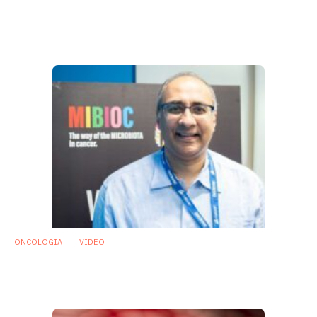
Oncologia: efficacia inibitori del
checkpoint immunitario dipende dagli SCFA
intestinali
25 Agosto 2020
ONCOLOGIA
VIDEO
Tumore al seno e microbiota intestinale:
una nuova frontiera in oncologia
8 Luglio 2020