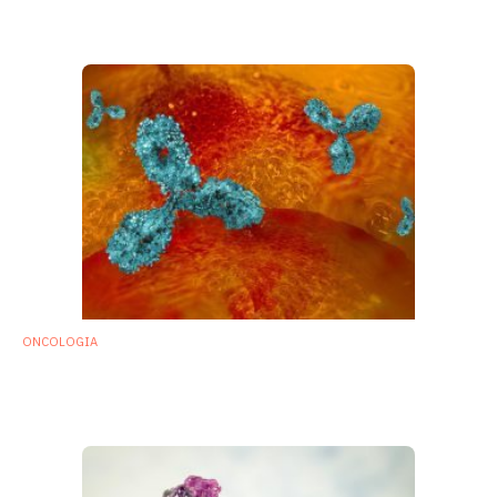
degli inibitori del checkpoint immunitario
23 Ottobre 2019
ONCOLOGIA
Microbioma in oncologia: a che punto
siamo? Le novità da ESMO 2019
10 Ottobre 2019