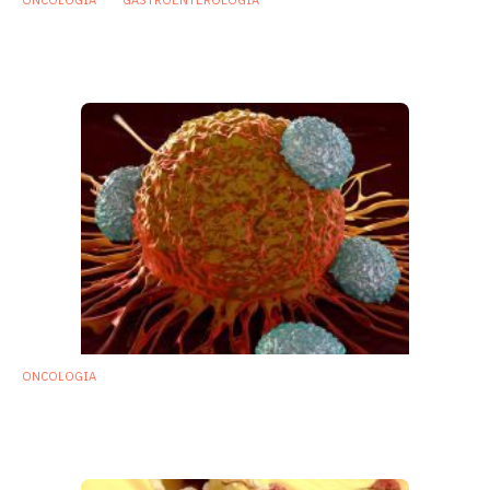
ONCOLOGIA
GASTROENTEROLOGIA
Microbiota e cancro, la rivoluzione è
iniziata
30 Novembre 2017
ONCOLOGIA
Immunoterapia oncologica: microbiota
intestinale altera la risposta ai farmaci
6 Novembre 2017