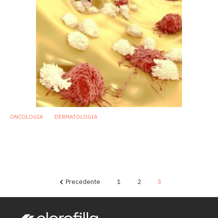
ONCOLOGIA
DERMATOLOGIA
Melanoma metastatico: efficacia dei
farmaci immunoterapici dipende dal
microbiota intestinale
6 Giugno 2017
Precedente
1
2
3