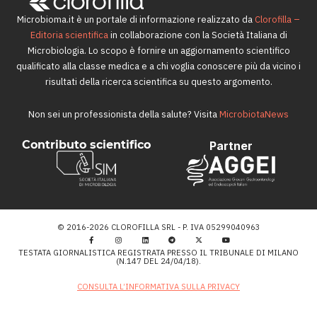
Microbioma.it è un portale di informazione realizzato da
Clorofilla –
Editoria scientifica
in collaborazione con la Società Italiana di
Microbiologia. Lo scopo è fornire un aggiornamento scientifico
qualificato alla classe medica e a chi voglia conoscere più da vicino i
risultati della ricerca scientifica su questo argomento.
Non sei un professionista della salute? Visita
MicrobiotaNews
Contributo scientifico
Partner
© 2016-2026 CLOROFILLA SRL - P. IVA 05299040963
TESTATA GIORNALISTICA REGISTRATA PRESSO IL TRIBUNALE DI MILANO
(N.147 DEL 24/04/18).
CONSULTA L’INFORMATIVA SULLA PRIVACY