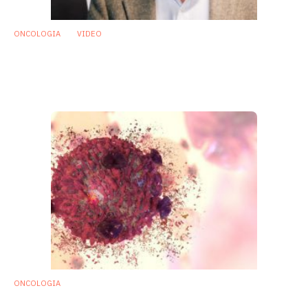
ONCOLOGIA
VIDEO
Giorgio Trinchieri: «Strategie ‘microbiome
based’ per migliorare immunoterapie
oncologiche»
26 Febbraio 2020
ONCOLOGIA
Oncologia: antibiotici riducono l’efficacia