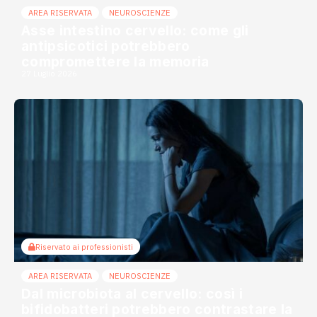
AREA RISERVATA
NEUROSCIENZE
Asse intestino cervello: come gli
antipsicotici potrebbero
compromettere la memoria
27 Luglio 2026
Riservato ai professionisti
AREA RISERVATA
NEUROSCIENZE
Dal microbiota al cervello: così i
bifidobatteri potrebbero contrastare la