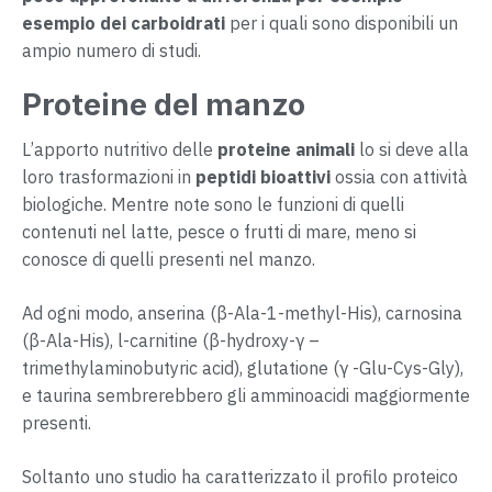
esempio dei carboidrati
per i quali sono disponibili un
ampio numero di studi.
Proteine del manzo
L’apporto nutritivo delle
proteine animali
lo si deve alla
loro trasformazioni in
peptidi bioattivi
ossia con attività
biologiche. Mentre note sono le funzioni di quelli
contenuti nel latte, pesce o frutti di mare, meno si
conosce di quelli presenti nel manzo.
Ad ogni modo, anserina (β-Ala-1-methyl-His), carnosina
(β-Ala-His), l-carnitine (β-hydroxy-γ –
trimethylaminobutyric acid), glutatione (γ -Glu-Cys-Gly),
e taurina sembrerebbero gli amminoacidi maggiormente
presenti.
Soltanto uno studio ha caratterizzato il profilo proteico