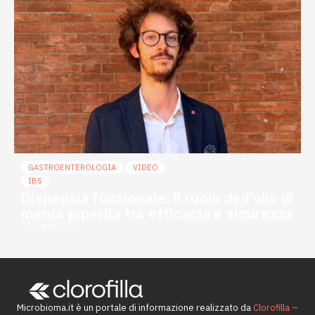
GASTROENTEROLOGIA
VIDEO
IBS
Dispepsia funzionale: il ruolo dell’olio di
menta piperita tra efficacia e sicurezza
23 Luglio 2026
Microbioma.it è un portale di informazione realizzato da
Clorofilla –