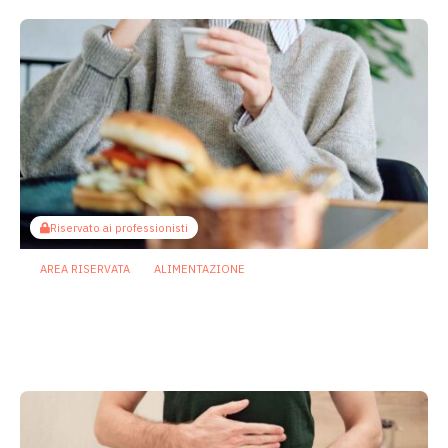
Riservato ai professionisti
AREA RISERVATA
ALIMENTAZIONE
Diete ricche di grassi: così microbiota
e infiammazione indeboliscono le
difese intestinali
20 Luglio 2026