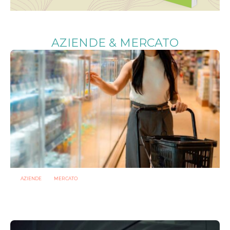
AZIENDE & MERCATO
AZIENDE
MERCATO
Prodotti biotici e GDO: free from, fermenti lattici e petcare
ridisegnano il mercato
28 LUGLIO 2026