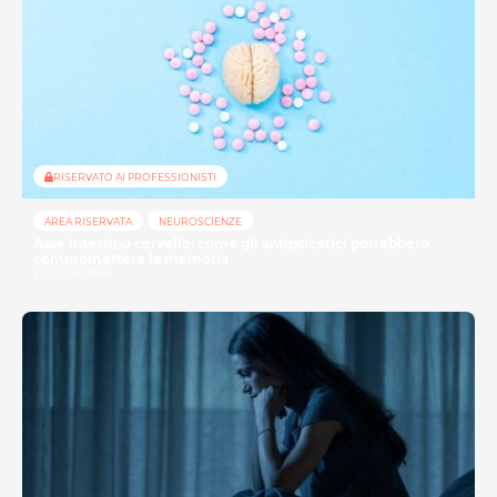
RISERVATO AI PROFESSIONISTI
AREA RISERVATA
NEUROSCIENZE
Asse intestino cervello: come gli antipsicotici potrebbero
compromettere la memoria
27 LUGLIO 2026