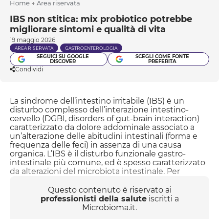
Home
→
Area riservata
IBS non stitica: mix probiotico potrebbe
migliorare sintomi e qualità di vita
19 maggio 2026
AREA RISERVATA
GASTROENTEROLOGIA
SEGUICI SU GOOGLE
SCEGLI COME FONTE
DISCOVER
PREFERITA
Condividi
La sindrome dell’intestino irritabile (IBS) è un
disturbo complesso dell’interazione intestino-
cervello (DGBI, disorders of gut-brain interaction)
caratterizzato da dolore addominale associato a
un’alterazione delle abitudini intestinali (forma e
frequenza delle feci) in assenza di una causa
organica. L’IBS è il disturbo funzionale gastro-
intestinale più comune, ed è spesso caratterizzato
da alterazioni del microbiota intestinale. Per
comprendere il ruolo del microbiota intestinale e
dei probiotici nella patogenesi e nel trattamento
Questo contenuto è riservato ai
dell’IBS un gruppo di ricercatori indiani ha
professionisti della salute
iscritti a
condotto uno studio, i cui risultati sono stati
Microbioma.it.
pubblicat...