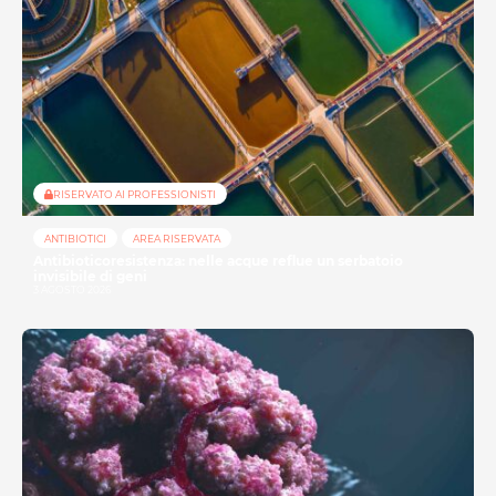
RISERVATO AI PROFESSIONISTI
ANTIBIOTICI
AREA RISERVATA
Antibioticoresistenza: nelle acque reflue un serbatoio
invisibile di geni
3 AGOSTO 2026