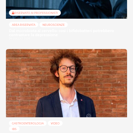
RISERVATO AI PROFESSIONISTI
AREA RISERVATA
NEUROSCIENZE
Dal microbiota al cervello: così i bifidobatteri potrebbero
contrastare la depressione
24 LUGLIO 2026
GASTROENTEROLOGIA
VIDEO
IBS