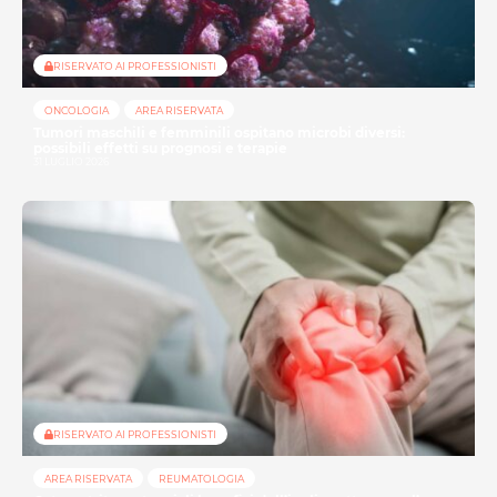
RISERVATO AI PROFESSIONISTI
ONCOLOGIA
AREA RISERVATA
Tumori maschili e femminili ospitano microbi diversi:
possibili effetti su prognosi e terapie
31 LUGLIO 2026
RISERVATO AI PROFESSIONISTI
AREA RISERVATA
REUMATOLOGIA