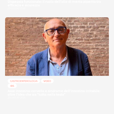
Dispepsia funzionale: il ruolo dell’olio di menta piperita tra
efficacia e sicurezza
23 LUGLIO 2026
GASTROENTEROLOGIA
VIDEO
IBS
Asse intestino-cervello e sindrome dell’intestino irritabile:
oltre l’idea che sia “tutto nella testa”
23 LUGLIO 2026