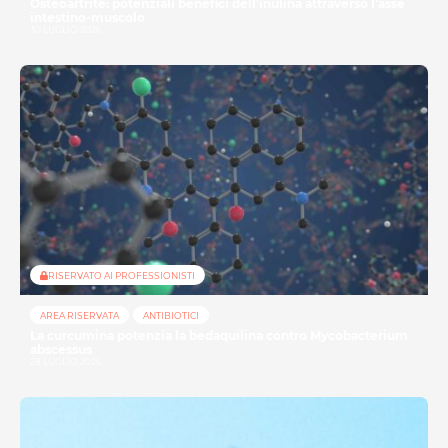
Osteoartrite: potenziali benefici dell’inulina attraverso l’asse
intestino-muscolo
30 LUGLIO 2026
RISERVATO AI PROFESSIONISTI
AREA RISERVATA
ANTIBIOTICI
La curcumina potenzia la bedaquilina contro Mycobacterium
abscessus
28 LUGLIO 2026