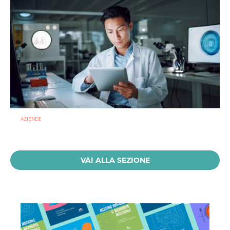
AZIENDE
Ibezapolstat, Acurx prepara il salto nella CDI recidivante
puntando sulla preservazione del microbioma
21 LUGLIO 2026
VAI ALLA SEZIONE