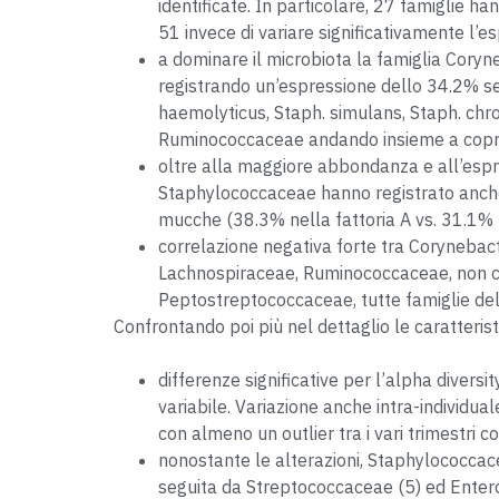
identificate. In particolare, 27 famiglie 
51 invece di variare significativamente l’es
a dominare il microbiota la famiglia Cory
registrando un’espressione dello 34.2% se
haemolyticus, Staph. simulans, Staph. chr
Ruminococcaceae andando insieme a coprire 
oltre alla maggiore abbondanza e all’espr
Staphylococcaceae hanno registrato anche 
mucche (38.3% nella fattoria A vs. 31.1% 
correlazione negativa forte tra Corynebac
Lachnospiraceae, Ruminococcaceae, non cla
Peptostreptococcaceae, tutte famiglie dell
Confrontando poi più nel dettaglio le caratteristi
differenze significative per l’alpha divers
variabile. Variazione anche intra-individu
con almeno un outlier tra i vari trimestri c
nonostante le alterazioni, Staphylococcace
seguita da Streptococcaceae (5) ed Enter