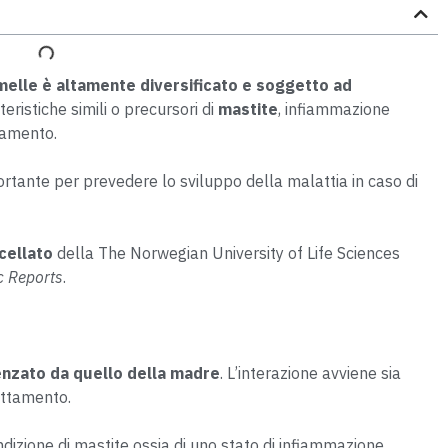
elle è altamente diversificato e soggetto ad
tteristiche simili o precursori di
mastite
, infiammazione
tamento.
ortante per prevedere lo sviluppo della malattia in caso di
cellato
della The Norwegian University of Life Sciences
ic Reports
.
enzato da quello della madre
. L’interazione avviene sia
lattamento.
dizione di mastite ossia di uno stato di infiammazione