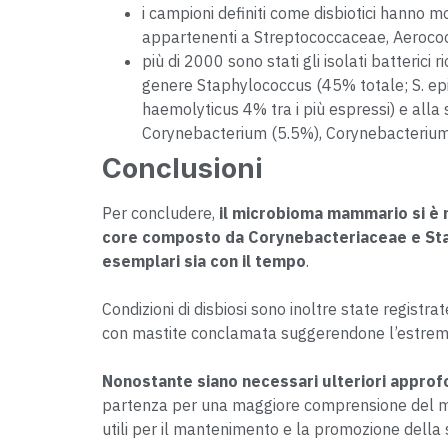
i campioni definiti come disbiotici hanno m
appartenenti a Streptococcaceae, Aerococ
più di 2000 sono stati gli isolati batterici 
genere Staphylococcus (45% totale; S. e
haemolyticus 4% tra i più espressi) e alla
Corynebacterium (5.5%), Corynebacterium a
Conclusioni
Per concludere,
il microbioma mammario si è
core composto da Corynebacteriaceae e Stap
esemplari sia con il tempo
.
Condizioni di disbiosi sono inoltre state registrate
con mastite conclamata suggerendone l’estrema f
Nonostante siano necessari ulteriori approf
partenza per una maggiore comprensione del mic
utili per il mantenimento e la promozione della