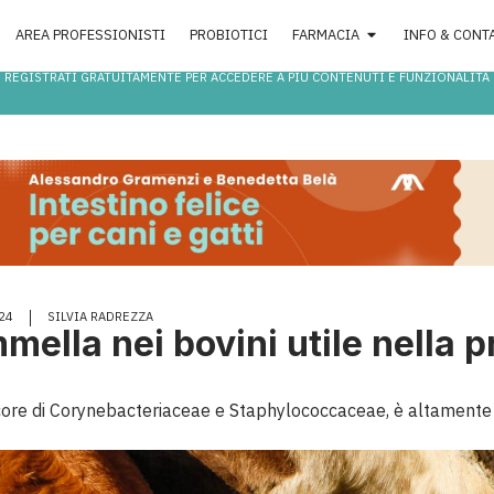
AREA PROFESSIONISTI
PROBIOTICI
FARMACIA
INFO & CONT
REGISTRATI GRATUITAMENTE PER ACCEDERE A PIÙ CONTENUTI E FUNZIONALITÀ
24
SILVIA RADREZZA
ella nei bovini utile nella p
ore di Corynebacteriaceae e Staphylococcaceae, è altamente va