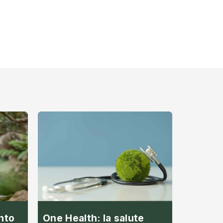
nto
One Health: la salute