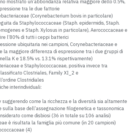
hanno mostrato un’abbondanza relativa maggiore dello 0.5%,
pressione tra le due fattorie
nebacteriaceae (Corynebacterium bovis in particolare)
guita da Staphylococcaceae (Staph. epidermidis, Staph.
omogenes e Staph. Xylosus in particolare), Aerococcaceae e
l’80% di tutti i ceppi batterici
essione ubiquitaria nei campioni, Corynebacteriaceae e
la maggiore differenza di espressione tra i due gruppi di
nella K e 18.5% vs. 13.1% rispettivamente)
teriaceae e Staphylococcaceae, positiva invece tra
ssificato Clostriales, Family XI_2 e
’ordine Clostridiales
che interindividuali:
ity suggerendo come la ricchezza e la diversità sia altamente
ale sulla base dell’assegnazione filogenetica e tassonomica
onsiderato come disbiosi (36 in totale su 106 analisi)
ae è risultata la famiglia più comune (in 20 campioni)
ococcaceae (4)