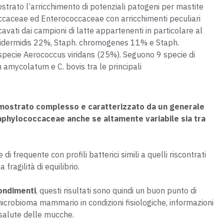
ostrato l’arricchimento di potenziali patogeni per mastite
caceae ed Enterococcaceae con arricchimenti peculiari
ricavati dai campioni di latte appartenenti in particolare al
pidermidis 22%, Staph. chromogenes 11% e Staph.
 specie Aerococcus viridans (25%). Seguono 9 specie di
mycolatum e C. bovis tra le principali
 mostrato complesso e caratterizzato da un generale
hylococcaceae anche se altamente variabile sia tra
 di frequente con profili batterici simili a quelli riscontrati
ragilità di equilibrio.
ondimenti
, questi risultati sono quindi un buon punto di
robioma mammario in condizioni fisiologiche, informazioni
 salute delle mucche.