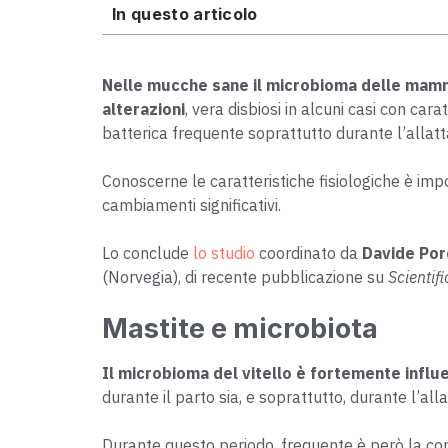
In questo articolo
Nelle mucche sane il microbioma delle mamm
alterazioni
, vera disbiosi in alcuni casi con cara
batterica frequente soprattutto durante l’allat
Conoscerne le caratteristiche fisiologiche è imp
cambiamenti significativi.
Lo conclude
lo studio
coordinato da
Davide Por
(Norvegia), di recente pubblicazione su
Scientif
Mastite e microbiota
Il microbioma del vitello è fortemente influ
durante il parto sia, e soprattutto, durante l’al
Durante questo periodo, frequente è però la con