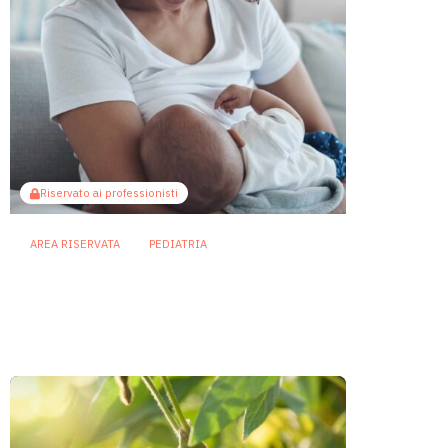
Riservato ai professionisti
AREA RISERVATA
PEDIATRIA
Il microbiota come ponte
sociale: l’allattamento al seno
attenua gli effetti dello
svantaggio economico
6 Agosto 2026