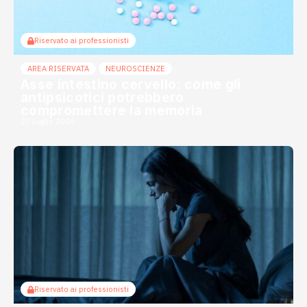
Riservato ai professionisti
AREA RISERVATA
NEUROSCIENZE
Asse intestino cervello: come gli
antipsicotici potrebbero
compromettere la memoria
27 Luglio 2026
Riservato ai professionisti