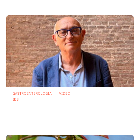
23 Luglio 2026
GASTROENTEROLOGIA
VIDEO
IBS
Asse intestino-cervello e sindrome
dell’intestino irritabile: oltre l’idea che
sia “tutto nella testa”
23 Luglio 2026