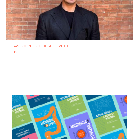
GASTROENTEROLOGIA
VIDEO
IBS
Sindrome dell’intestino irritabile:
diagnosi accurata e trattamento
personalizzato, oltre i luoghi comuni
21 Luglio 2026