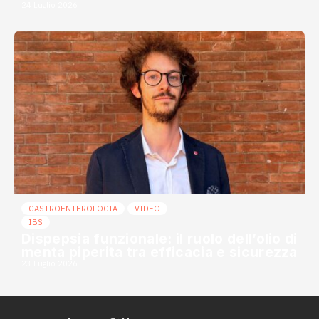
24 Luglio 2026
GASTROENTEROLOGIA
VIDEO
IBS
Dispepsia funzionale: il ruolo dell’olio di
menta piperita tra efficacia e sicurezza
23 Luglio 2026