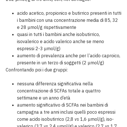
acido acetico, propionico e butirrico presenti in tutti
i bambini con una concentrazione media di 85, 32
e 28 μmol/g rispettivamente
quasi in tutti i bambini anche isobutirrico,
isovalerico e acido valerico anche se meno
espressi 2-3 μmol/g)
aumento di prevalenza anche per l’acido caproico,
presente in un terzo di soggetti (2 μmol/g)
Confrontando poi i due gruppi:
nessuna differenza significativa nella
concentrazione di SCFAs totale a quattro
settimane e un anno d’età
aumento significativo di SCFAs nei bambini di
campagna a tre anni inclusi quelli poco espressi
come acido isobutirrico (2,8
vs
1,6 μmol/g), iso-
valerico (3,7
vs
2,4 μmol/g) e valerico (2,7
vs
1,7