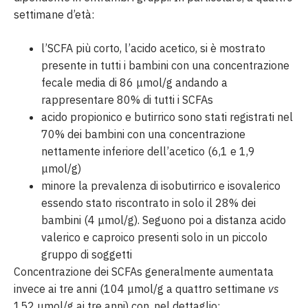
settimane d’età:
l’SCFA più corto, l’acido acetico, si è mostrato
presente in tutti i bambini con una concentrazione
fecale media di 86 μmol/g andando a
rappresentare 80% di tutti i SCFAs
acido propionico e butirrico sono stati registrati nel
70% dei bambini con una concentrazione
nettamente inferiore dell’acetico (6,1 e 1,9
μmol/g)
minore la prevalenza di isobutirrico e isovalerico
essendo stato riscontrato in solo il 28% dei
bambini (4 μmol/g). Seguono poi a distanza acido
valerico e caproico presenti solo in un piccolo
gruppo di soggetti
Concentrazione dei SCFAs generalmente aumentata
invece ai tre anni (104 μmol/g a quattro settimane
vs
152 μmol/g ai tre anni) con, nel dettaglio: