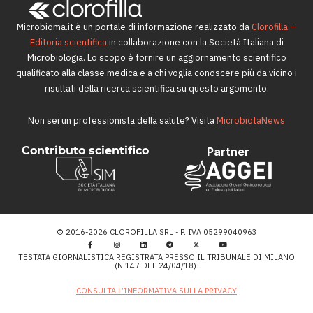
Microbioma.it è un portale di informazione realizzato da
Clorofilla –
Editoria scientifica
in collaborazione con la Società Italiana di
Microbiologia. Lo scopo è fornire un aggiornamento scientifico
qualificato alla classe medica e a chi voglia conoscere più da vicino i
risultati della ricerca scientifica su questo argomento.
Non sei un professionista della salute? Visita
MicrobiotaNews
Contributo scientifico
Partner
© 2016-2026 CLOROFILLA SRL - P. IVA 05299040963
TESTATA GIORNALISTICA REGISTRATA PRESSO IL TRIBUNALE DI MILANO
(N.147 DEL 24/04/18).
CONSULTA L’INFORMATIVA SULLA PRIVACY