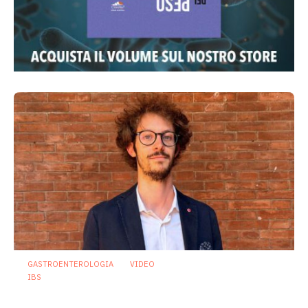
GASTROENTEROLOGIA
VIDEO
IBS
Dispepsia funzionale: il ruolo dell’olio di
menta piperita tra efficacia e sicurezza