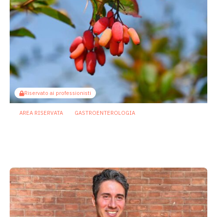
Riservato ai professionisti
AREA RISERVATA
GASTROENTEROLOGIA
Berberina e IBD: dal microbiota alla
barriera intestinale, un potenziale
alleato contro l’infiammazione
23 Luglio 2026