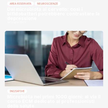
AREA RISERVATA
NEUROSCIENZE
Dal microbiota al cervello: così i
bifidobatteri potrebbero contrastare la
depressione
24 Luglio 2026
INIZIATIVE
Microbiota nei primi 1000 giorni: al via il
corso ECM dedicato ai professionisti
della salute