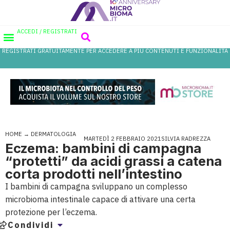
ACCEDI / REGISTRATI
REGISTRATI GRATUITAMENTE PER ACCEDERE A PIÙ CONTENUTI E FUNZIONALITÀ
AREA PROFESSIONISTI
DATABASE PROBIOTICI
CANALE FARMACIA
REFERENZE IN FARMACIA
HOME
→
DERMATOLOGIA
MARTEDÌ 2 FEBBRAIO 2021
SILVIA RADREZZA
Eczema: bambini di campagna
“protetti” da acidi grassi a catena
corta prodotti nell’intestino
I bambini di campagna sviluppano un complesso
microbioma intestinale capace di attivare una certa
protezione per l’eczema.
Condividi