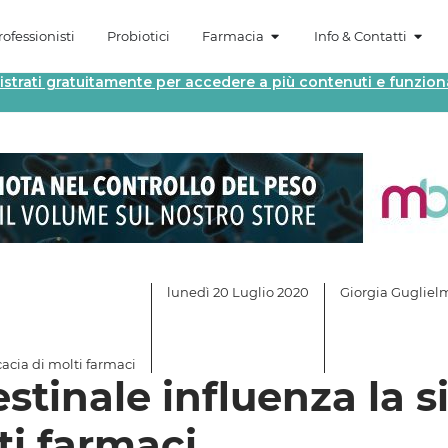
ofessionisti
Probiotici
Farmacia
Info & Contatti
istrati gratuitamente per accedere a più contenuti e funziona
lunedì 20 Luglio 2020
Giorgia Gugliel
icacia di molti farmaci
estinale influenza la 
lti farmaci