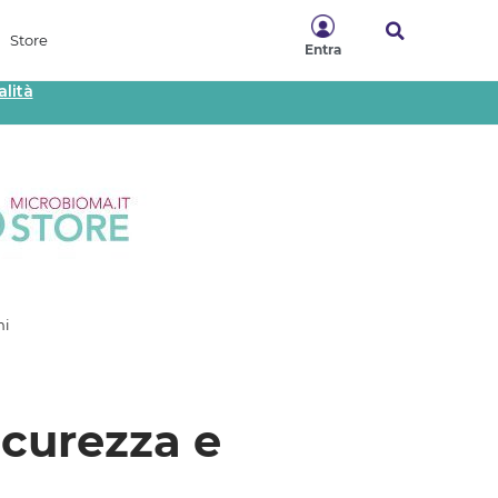
Store
Entra
lità
mi
sicurezza e