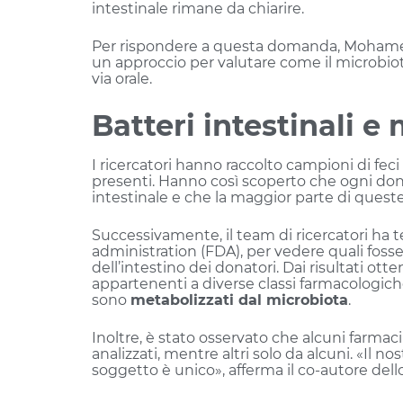
intestinale rimane da chiarire.
Per rispondere a questa domanda, Mohamed 
un approccio per valutare come il microbiot
via orale.
Batteri intestinali 
I ricercatori hanno raccolto campioni di feci
presenti. Hanno così scoperto che ogni do
intestinale e che la maggior parte di queste
Successivamente, il team di ricercatori ha 
administration (FDA), per vedere quali fos
dell’intestino dei donatori. Dai risultati ott
appartenenti a diverse classi farmacologiche, 
sono
metabolizzati dal microbiota
.
Inoltre, è stato osservato che alcuni farmaci
analizzati, mentre altri solo da alcuni. «Il 
soggetto è unico», afferma il co-autore dell