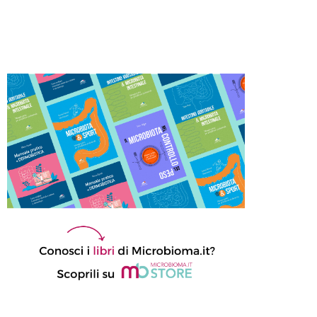
Diabete: il microbiota intestinale
influenza la risposta terapeutica
all’acarbosio
13 DICEMBRE 2021