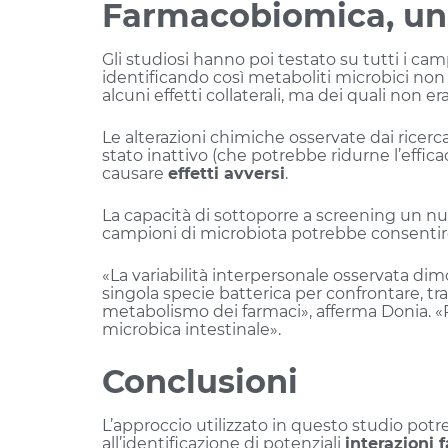
Farmacobiomica, un 
Gli studiosi hanno poi testato su tutti i ca
identificando così metaboliti microbici non 
alcuni effetti collaterali, ma dei quali non era
Le alterazioni chimiche osservate dai ricerc
stato inattivo (che potrebbe ridurne l’effic
causare
effetti avversi
.
La capacità di sottoporre a screening un nu
campioni di microbiota potrebbe consentire d
«La variabilità interpersonale osservata dim
singola specie batterica per confrontare, tra 
metabolismo dei farmaci», afferma Donia. «P
microbica intestinale».
Conclusioni
L’approccio utilizzato in questo studio pot
all’identificazione di potenziali
interazioni