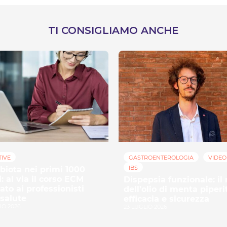
TI CONSIGLIAMO ANCHE
TIVE
GASTROENTEROLOGIA
VIDEO
IBS
biota nei primi 1000
i: al via il corso ECM
Dispepsia funzionale: il 
ato ai professionisti
dell’olio di menta piperi
 salute
efficacia e sicurezza
IO 2026
23 LUGLIO 2026