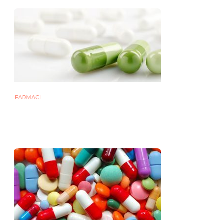
FARMACI
Gli antibiotici orali modificano anche
il microbiota cutaneo
31 GENNAIO 2022