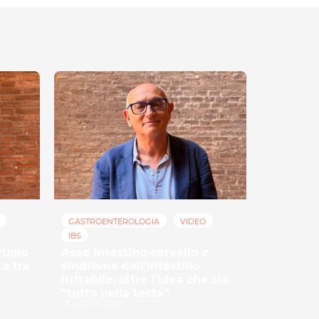
GASTROENTEROLOGIA
VIDEO
IBS
ruolo
Asse intestino-cervello e
ta tra
sindrome dell’intestino
irritabile: oltre l’idea che sia
“tutto nella testa”
23 LUGLIO 2026