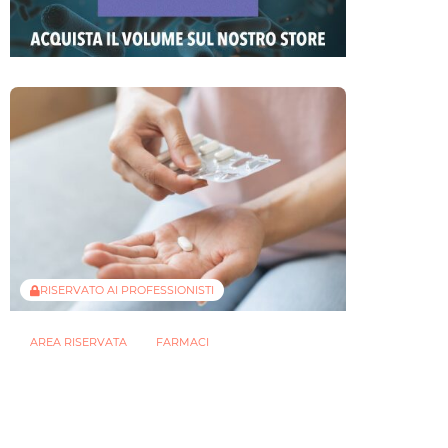
RISERVATO AI PROFESSIONISTI
AREA RISERVATA
FARMACI
Farmaci e microbiota: a guidare la
risposta è la competizione
nutrizionale
16 FEBBRAIO 2026