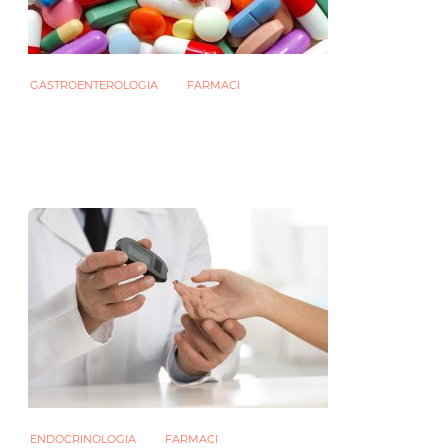
GASTROENTEROLOGIA
FARMACI
Farmaci: gli effetti sul microbiota
intestinale sono più “pesanti” di
quanto si pensava
30 DICEMBRE 2021
ENDOCRINOLOGIA
FARMACI