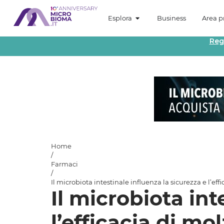
Esplora
Business
Area pr
Reg
Home
/
Farmaci
/
Il microbiota intestinale influenza la sicurezza e l’eff
Il microbiota int
l’efficacia di mo