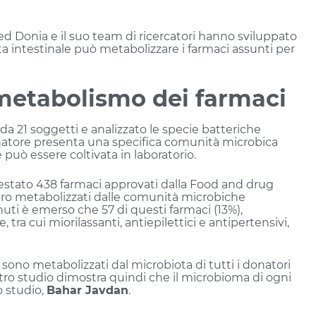
Donia e il suo team di ricercatori hanno sviluppato
a intestinale può metabolizzare i farmaci assunti per
e metabolismo dei farmaci
 da 21 soggetti e analizzato le specie batteriche
natore presenta una specifica comunità microbica
 può essere coltivata in laboratorio.
testato 438 farmaci approvati dalla Food and drug
sero metabolizzati dalle comunità microbiche
enuti è emerso che 57 di questi farmaci (13%),
tra cui miorilassanti, antiepilettici e antipertensivi,
 sono metabolizzati dal microbiota di tutti i donatori
nostro studio dimostra quindi che il microbioma di ogni
o studio,
Bahar Javdan
.