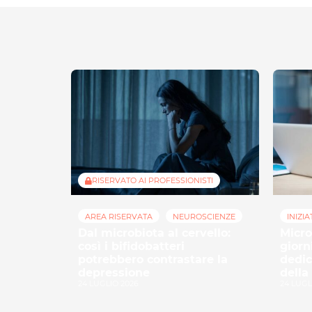
RISERVATO AI PROFESSIONISTI
AREA RISERVATA
NEUROSCIENZE
INIZIA
Dal microbiota al cervello:
Micro
così i bifidobatteri
giorn
potrebbero contrastare la
dedic
depressione
della
24 LUGLIO 2026
24 LUGL